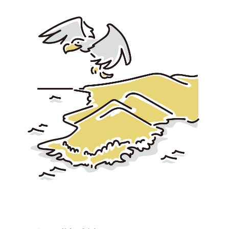
宮崎エリア
鹿児島エリア
沖縄エリア
カテゴリから探す
特集コンテンツ
地域を代表する 企業100選
プレスリリース
行政連携記事
MILCプロジェクト
選出企業特別対談
Localist
SDGsの先駆者
イベント
飲食店
地域豆知識
ニッポンの百選大全集
Sporkle
「人」から探す