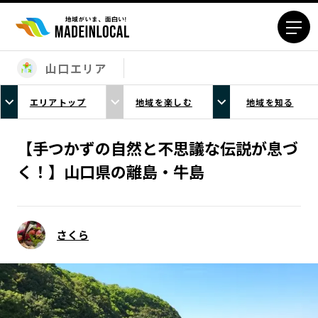
山口エリア
エリアから探す
エリアトップ
地域を楽しむ
地域を知る
北海道エリア
青森エリア
岩手エリア
宮城エリア
【手つかずの自然と不思議な伝説が息づ
秋田エリア
山形エリア
く！】山口県の離島・牛島
福島エリア
茨城エリア
栃木エリア
群馬エリア
埼玉エリア
千葉エリア
さくら
東京23区エリア
多摩エリア
神奈川エリア
新潟エリア
富山エリア
石川エリア
福井エリア
山梨エリア