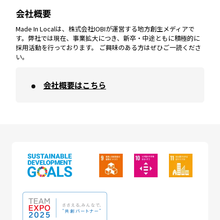
会社概要
沖縄
エリア
高知
エリア
Made In Localは、株式会社IOBIが運営する地方創生メディアで
す。弊社では現在、事業拡大につき、新卒・中途ともに積極的に
採用活動を行っております。 ご興味のある方はぜひご一読くださ
い。
会社概要はこちら