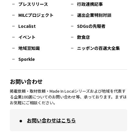
プレスリリース
行政連携記事
MILCプロジェクト
選出企業特別対談
長崎
エリア
広島
エリア
堺・泉州
エリア
岐阜
エリア
多摩
エリア
Localist
SDGsの先駆者
イベント
飲食店
熊本
エリア
山口
エリア
河内
エリア
静岡
エリア
神奈川
エリア
地域豆知識
ニッポンの百選大全集
Sporkle
大分
エリア
徳島
エリア
兵庫
エリア
愛知
エリア
山梨
エリア
お問い合わせ
掲載依頼・取材依頼・Made In Localシリーズおよび地域を代表す
宮崎
エリア
香川
エリア
奈良
エリア
三重
エリア
る企業100選についてのお問い合わせ等、承っております。まずは
お気軽にご相談ください。
お問い合わせはこちら
鹿児島
エリア
愛媛
エリア
和歌山
エリア