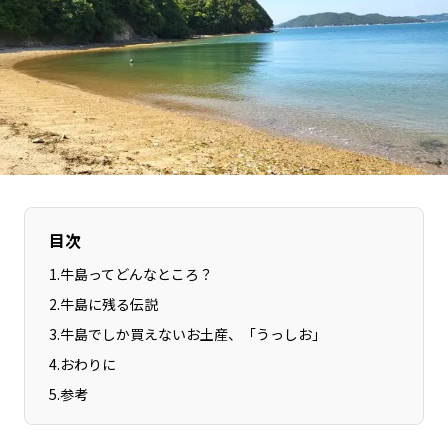
長野エリア
岐阜エリア
静岡エリア
愛知エリア
三重エリア
滋賀エリア
京都エリア
大阪市エリア
北摂エリア
堺・泉州エリア
河内エリア
兵庫エリア
奈良エリア
和歌山エリア
目次
鳥取エリア
島根エリア
岡山エリア
1
.
牛島ってどんなところ？
広島エリア
2
.
牛島に残る伝説
山口エリア
徳島エリア
3
.
牛島でしか買えないお土産、「うっしお」
香川エリア
愛媛エリア
4
.
おわりに
高知エリア
福岡エリア
5
.
参考
佐賀エリア
長崎エリア
熊本エリア
大分エリア