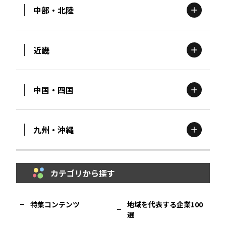
中部・北陸
茨城
エリア
青森
エリア
近畿
新潟
エリア
栃木
エリア
岩手
エリア
中国・四国
滋賀
エリア
富山
エリア
群馬
エリア
宮城
エリア
九州・沖縄
鳥取
エリア
京都
エリア
石川
エリア
埼玉
エリア
秋田
エリア
カテゴリから探す
福岡
エリア
島根
エリア
大阪市
エリア
福井
エリア
千葉
エリア
山形
エリア
特集コンテンツ
地域を代表する企業100
選
佐賀
エリア
岡山
エリア
北摂
エリア
長野
エリア
東京23区
エリア
福島
エリア