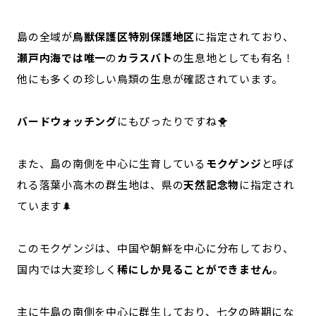
島の全域が
鳥獣保護区特別保護地区
に指定されており、
瀬戸内海では唯一
の
カラスバト
の生息地としても有名！
他にも多くの珍しい鳥類の生息が確認されています。
バードウォッチング
にもぴったりですね🐥
また、島の南側を中心に生育している
モクゲンジ
と呼ば
れる落葉小高木の群生地は、県の
天然記念物
に指定され
ています🌲
このモクゲンジは、中国や朝鮮を中心に分布しており、
国内では大変珍しく
稀にしか見ることができません
。
主に牛島の南側を中心に群生しており、七夕の時期にな