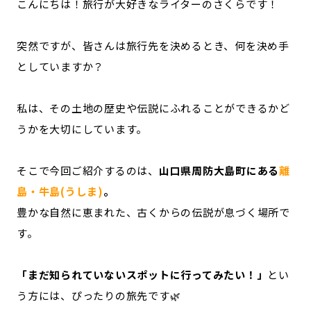
こんにちは！旅行が大好きなライターのさくらです！
記事ライター
アンバサダー
突然ですが、皆さんは旅行先を決めるとき、何を決め手
お問い合わせ
会社概要
としていますか？
私は、その土地の歴史や伝説にふれることができるかど
うかを大切にしています。
そこで今回ご紹介するのは、
山口県周防大島町にある
離
島・牛島(うしま)
。
豊かな自然に恵まれた、古くからの伝説が息づく場所で
す。
「まだ知られていないスポットに行ってみたい！」
とい
う方には、ぴったりの旅先です🌿