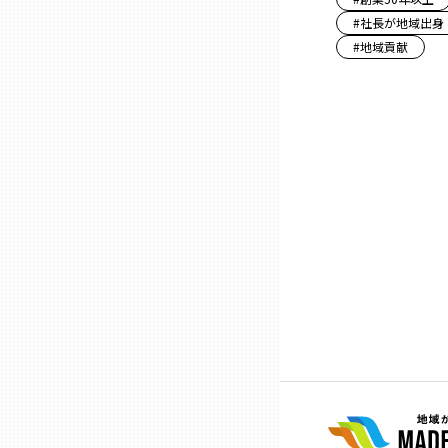
#
社長が地域出身
三重
#
地域貢献
滋賀
京都
大阪市
北摂
堺・泉州
河内