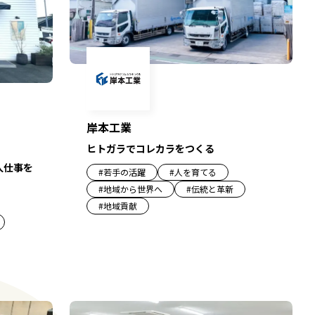
岸本工業
ヒトガラでコレカラをつくる
人仕事を
#
若手の活躍
#
人を育てる
#
地域から世界へ
#
伝統と革新
#
地域貢献