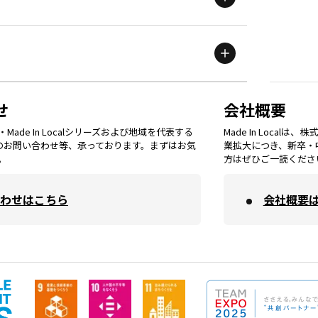
滋賀
エリア
富山
エリア
群馬
エリア
宮城
エリア
鳥取
エリア
京都
エリア
石川
エリア
埼玉
エリア
秋田
エリア
せ
会社概要
福岡
エリア
ade In Localシリーズおよび地域を代表する
Made In Loca
島根
エリア
大阪市
エリア
てのお問い合わせ等、承っております。まずはお気
業拡大につき、新卒・
福井
エリア
千葉
エリア
。
方はぜひご一読くださ
山形
エリア
佐賀
エリア
岡山
エリア
わせはこちら
会社概要
北摂
エリア
長野
エリア
東京23区
エリア
福島
エリア
長崎
エリア
広島
エリア
堺・泉州
エリア
岐阜
エリア
多摩
エリア
熊本
エリア