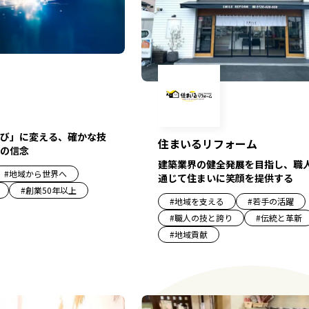
び」に変える、確かな技
住まいるリフォーム
の信念
建築業界の健全発展を目指し、職
#
地域から世界へ
通じて住まいに笑顔を提供する
#
創業50年以上
#
地域を支える
#
若手の活躍
#
職人の技と誇り
#
伝統と革新
#
地域貢献