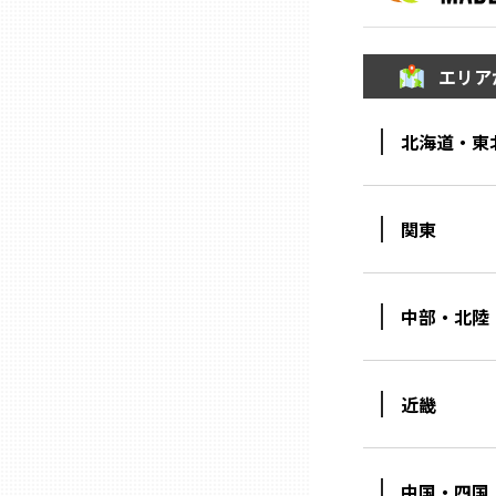
兵庫
エリア
奈良
北海道・東
和歌山
関東
鳥取
島根
中部・北陸
岡山
近畿
広島
中国・四国