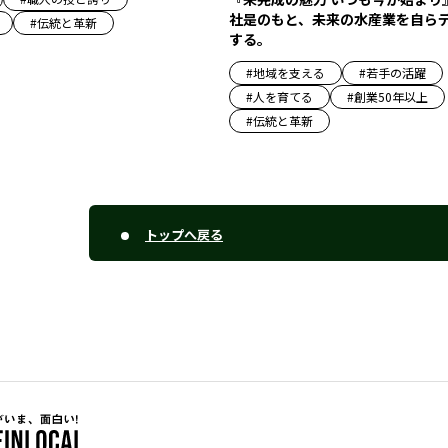
社是のもと、未来の水産業を自ら
#
伝統と革新
する。
#
地域を支える
#
若手の活躍
#
人を育てる
#
創業50年以上
#
伝統と革新
トップへ戻る