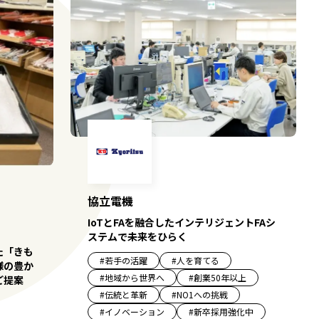
協立電機
IoTとFAを融合したインテリジェントFAシ
ステムで未来をひらく
た「きも
#
若手の活躍
#
人を育てる
様の豊か
#
地域から世界へ
#
創業50年以上
ご提案
#
伝統と革新
#
NO1への挑戦
#
イノベーション
#
新卒採用強化中