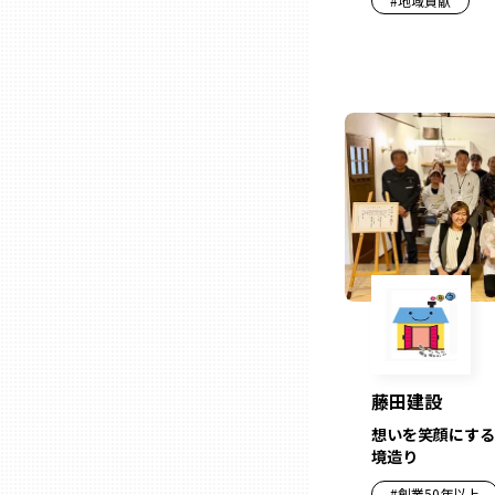
#
地域貢献
石川
福井
山梨
長野
岐阜
藤田建設
静岡
想いを笑顔にする
境造り
愛知
#
創業50年以上