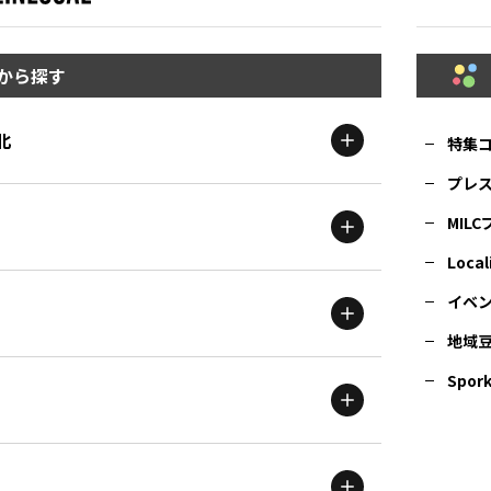
から探す
北
特集
プレ
MIL
北海道
エリア
Local
イベ
地域
茨城
エリア
青森
エリア
Spork
新潟
エリア
栃木
エリア
岩手
エリア