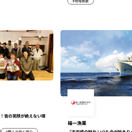
#
地域貢献
！皆の笑顔が絶えない環
福一漁業
『未完成の魅力 いつも今が始まり
#
職人の技と誇り