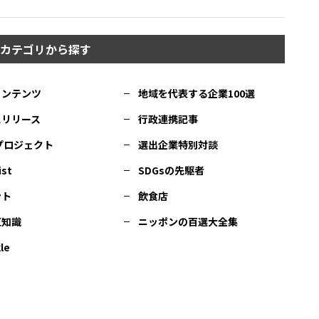
カテゴリから探す
コンテンツ
地域を代表する企業100選
スリリース
行政連携記事
Cプロジェクト
選出企業特別対談
ist
SDGsの先駆者
ント
飲食店
豆知識
ニッポンの百選大全集
le