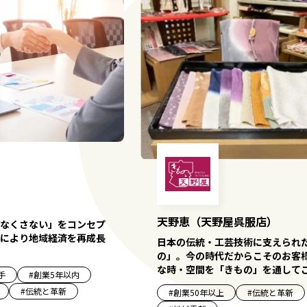
天野恵（天野屋呉服店）
なくさない」をコンセプ
により地域経済を再成長
日本の伝統・工芸技術に支えられ
の」。今の時代だからこそのお客
な時・空間を「きもの」を通して
手
#
創業5年以内
#
伝統と革新
#
創業50年以上
#
伝統と革新