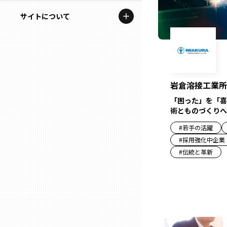
地域を代表する企業100選
記事ライター
サイトについて
岩手
プレスリリース
アンバサダー
私たちの理念
宮城
行政連携記事
お問い合わせ
MILCプロジェクト
秋田
岩倉溶接工業所
運営会社情報
選出企業特別対談
「困った」を「喜
山形
術とものづくりへ
Localist
#
若手の活躍
#
採用強化中企業
SDGsの先駆者
福島
#
伝統と革新
イベント
茨城
飲食店
栃木
地域豆知識