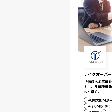
ニッポンの百選大全集
群馬
Sporkle
埼玉
千葉
東京23区
多摩地域
テイクオーバー
神奈川
「価値ある事業を
トに、多業種継承
へと導く。
新潟
#
地域文化の担い
#
職人の技と誇り
富山