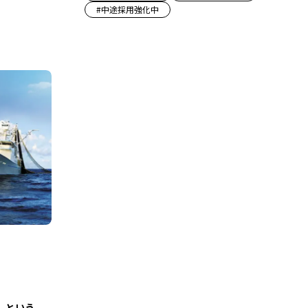
#
中途採用強化中
』という