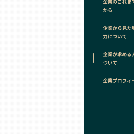
企業のこれま
ニッポンの百選大全集
群馬
から
Sporkle
埼玉
企業から見た
力について
千葉
企業が求める
東京23区
ついて
多摩地域
企業プロフィ
神奈川
新潟
富山