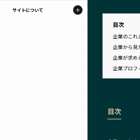
地域を代表する企業100選
記事ライター
サイトについて
岩手
プレスリリース
アンバサダー
目次
私たちの理念
宮城
行政連携記事
企業のこれ
お問い合わせ
MILCプロジェクト
企業から見
秋田
運営会社情報
企業が求め
選出企業特別対談
企業プロフ
山形
Localist
SDGsの先駆者
福島
イベント
茨城
目次
飲食店
栃木
地域豆知識