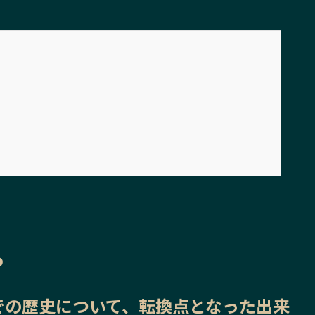
ら
での歴史
について、転換点となった出来