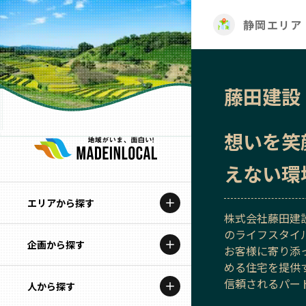
静岡エリア
藤田建設
想いを笑
えない環
エリアから探す
株式会社藤田建
のライフスタイ
企画から探す
北海道
お客様に寄り添
める住宅を提供
特集コンテンツ
信頼されるパー
人から探す
青森