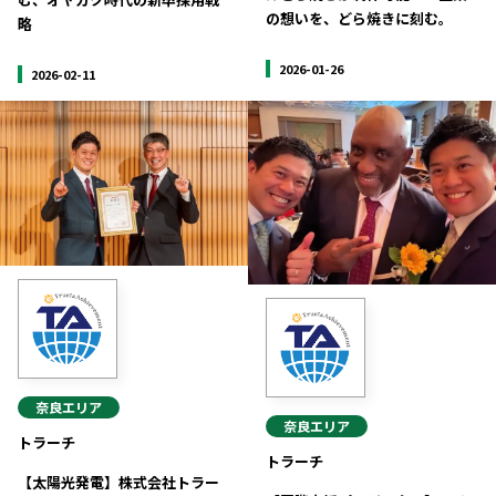
の想いを、どら焼きに刻む。
略
2026-01-26
2026-02-11
奈良
エリア
奈良
エリア
トラーチ
トラーチ
【太陽光発電】株式会社トラー