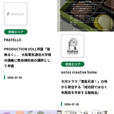
宮崎エリア
鹿児島エリア
沖縄エリア
カテゴリから探す
奈良
エリア
FRATELLO
特集コンテンツ
地域を代表する 企業100選
PRODUCTION VOLL所属「瑞
プレスリリース
行政連携記事
無るく」、 大阪電気通信大学様
MILCプロジェクト
選出企業特別対談
の講義に教員補助員の講師とし
奈良
エリア
て参画
Localist
SDGsの先駆者
notos creative home
イベント
飲食店
2026-07-03
大河ドラマ「豊臣兄弟！」の地
地域豆知識
ニッポンの百選大全集
から発信する『成功談ではなく
Sporkle
失敗談を共有する勉強会』
2026-07-03
「人」から探す