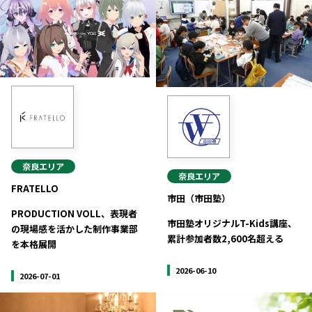
記事ライター
アンバサダー
お問い合わせ
会社概要
奈良
エリア
奈良
エリア
FRATELLO
市田（市田塾）
PRODUCTION VOLL、表現者
市田塾オリジナルT-Kids講座、
の現場感を活かした制作事業部
累計参加者数2,600名超える
を本格展開
2026-06-10
2026-07-01