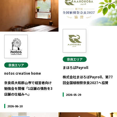
奈良
エリア
奈良
エリア
まほろばPayroll
notos creative home
株式会社まほろばPayroll、第77
回全国植樹祭奈良2027へ協賛
奈良県大和郡山市で経営者向け
勉強会を開催「1店舗の情熱を3
店舗の仕組みへ」
2026-05-29
2026-06-10