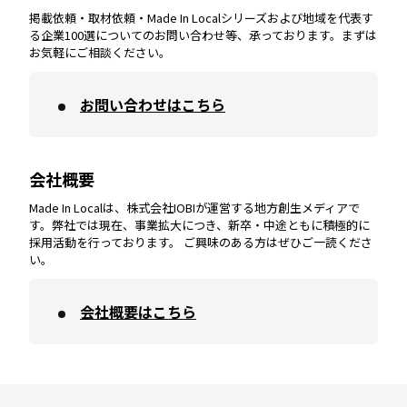
掲載依頼・取材依頼・Made In Localシリーズおよび地域を代表す
宮崎
エリア
香川
エリア
奈良
エリア
三重
エリア
る企業100選についてのお問い合わせ等、承っております。まずは
お気軽にご相談ください。
お問い合わせはこちら
鹿児島
エリア
愛媛
エリア
和歌山
エリア
会社概要
沖縄
エリア
高知
エリア
Made In Localは、株式会社IOBIが運営する地方創生メディアで
す。弊社では現在、事業拡大につき、新卒・中途ともに積極的に
採用活動を行っております。 ご興味のある方はぜひご一読くださ
い。
会社概要はこちら