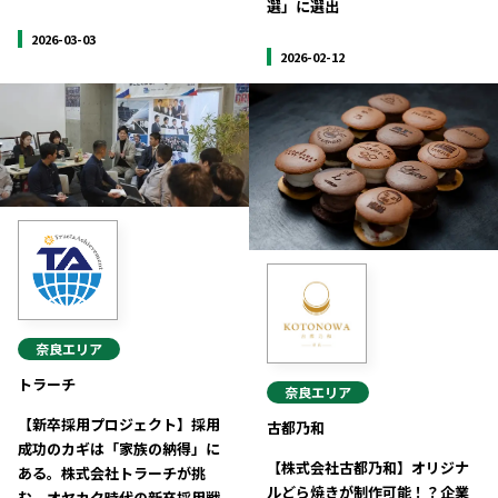
選」に選出
2026-03-03
2026-02-12
奈良
エリア
トラーチ
奈良
エリア
【新卒採用プロジェクト】採用
古都乃和
成功のカギは「家族の納得」に
【株式会社古都乃和】オリジナ
ある。株式会社トラーチが挑
ルどら焼きが制作可能！？企業
む、オヤカク時代の新卒採用戦