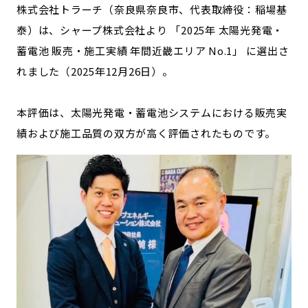
宮崎エリア
鹿児島エリア
株式会社トラーチ（奈良県奈良市、代表取締役：稲場基
泰）は、シャープ株式会社より 「2025年 太陽光発電・
沖縄エリア
蓄電池 販売・施工実績 年間近畿エリア No.1」 に選出さ
れました（2025年12月26日）。
カテゴリから探す
本評価は、太陽光発電・蓄電池システムにおける販売実
特集コンテンツ
地域を代表する 企業100選
績および施工品質の双方が高く評価されたものです。
プレスリリース
行政連携記事
MILCプロジェクト
選出企業特別対談
Localist
SDGsの先駆者
イベント
飲食店
地域豆知識
ニッポンの百選大全集
Sporkle
「人」から探す