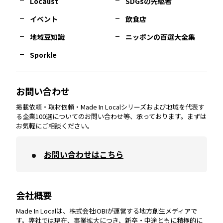
Localist
SDGsの先駆者
イベント
飲食店
熊本
エリア
山口
エリア
河内
エリア
静岡
エリア
神奈川
エリア
地域豆知識
ニッポンの百選大全集
Sporkle
大分
エリア
徳島
エリア
兵庫
エリア
愛知
エリア
山梨
エリア
お問い合わせ
掲載依頼・取材依頼・Made In Localシリーズおよび地域を代表す
宮崎
エリア
香川
エリア
奈良
エリア
三重
エリア
る企業100選についてのお問い合わせ等、承っております。まずは
お気軽にご相談ください。
お問い合わせはこちら
鹿児島
エリア
愛媛
エリア
和歌山
エリア
会社概要
沖縄
エリア
高知
エリア
Made In Localは、株式会社IOBIが運営する地方創生メディアで
す。弊社では現在、事業拡大につき、新卒・中途ともに積極的に