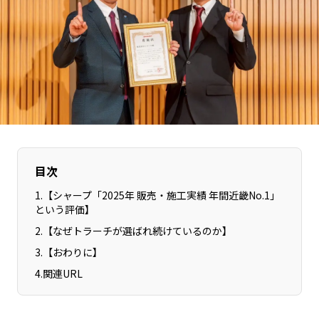
長野エリア
岐阜エリア
静岡エリア
愛知エリア
三重エリア
滋賀エリア
京都エリア
大阪市エリア
北摂エリア
堺・泉州エリア
河内エリア
兵庫エリア
奈良エリア
和歌山エリア
目次
鳥取エリア
島根エリア
1
.
【シャープ「2025年 販売・施工実績 年間近畿No.1」
岡山エリア
広島エリア
という評価】
山口エリア
徳島エリア
2
.
【なぜトラーチが選ばれ続けているのか】
香川エリア
愛媛エリア
3
.
【おわりに】
高知エリア
福岡エリア
4
.
関連URL
佐賀エリア
長崎エリア
熊本エリア
大分エリア