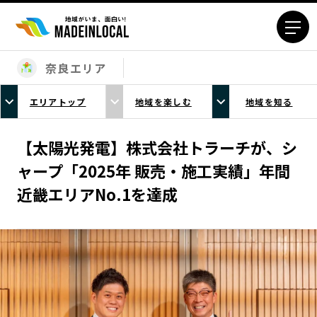
奈良エリア
エリアから探す
エリアトップ
地域を楽しむ
地域を知る
北海道エリア
青森エリア
岩手エリア
宮城エリア
【太陽光発電】株式会社トラーチが、シ
秋田エリア
山形エリア
ャープ「2025年 販売・施工実績」年間
福島エリア
茨城エリア
近畿エリアNo.1を達成
栃木エリア
群馬エリア
埼玉エリア
千葉エリア
東京23区エリア
多摩エリア
神奈川エリア
新潟エリア
富山エリア
石川エリア
福井エリア
山梨エリア