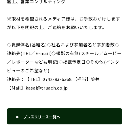
施工、営業コンサルティング
※取材を希望されるメディア様は、お手数おかけします
が以下を明記の上、ご連絡をお願いいたします。
◇貴媒体名(番組名)◇社名および参加者名と参加者数◇
連絡先(TEL／E-mail)◇撮影の有無(スチール／ムービー
／レポーターなども明記)◇掲載予定日◇その他(インタ
ビューのご希望など)
連絡先：【TEL】0742-93-6368 【担当】笠井
【Mail】kasai@truach.co.jp
プレスリリース一覧へ