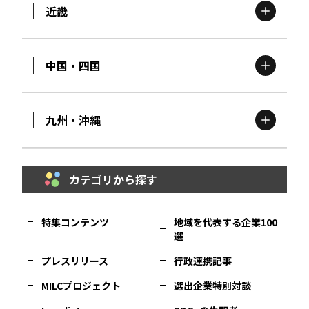
近畿
新潟
エリア
栃木
エリア
岩手
エリア
中国・四国
滋賀
エリア
富山
エリア
群馬
エリア
宮城
エリア
九州・沖縄
鳥取
エリア
京都
エリア
石川
エリア
埼玉
エリア
秋田
エリア
カテゴリから探す
福岡
エリア
島根
エリア
大阪市
エリア
福井
エリア
千葉
エリア
山形
エリア
特集コンテンツ
地域を代表する企業100
選
佐賀
エリア
岡山
エリア
北摂
エリア
長野
エリア
東京23区
エリア
福島
エリア
プレスリリース
行政連携記事
MILCプロジェクト
選出企業特別対談
長崎
エリア
広島
エリア
堺・泉州
エリア
岐阜
エリア
多摩
エリア