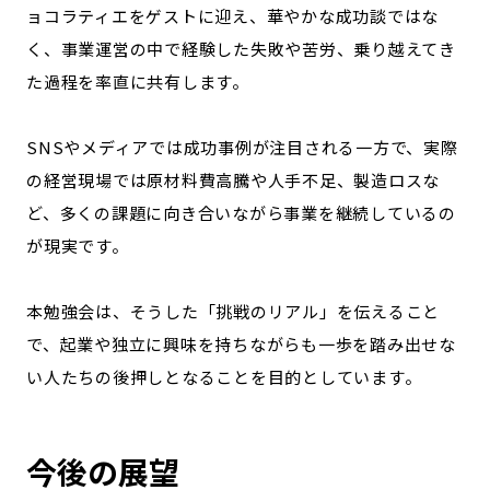
ョコラティエをゲストに迎え、華やかな成功談ではな
く、事業運営の中で経験した失敗や苦労、乗り越えてき
た過程を率直に共有します。
SNSやメディアでは成功事例が注目される一方で、実際
の経営現場では原材料費高騰や人手不足、製造ロスな
ど、多くの課題に向き合いながら事業を継続しているの
が現実です。
本勉強会は、そうした「挑戦のリアル」を伝えること
で、起業や独立に興味を持ちながらも一歩を踏み出せな
い人たちの後押しとなることを目的としています。
今後の展望