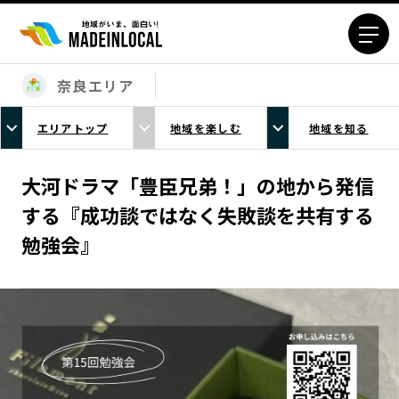
奈良エリア
エリアから探す
エリアトップ
地域を楽しむ
地域を知る
北海道エリア
青森エリア
岩手エリア
宮城エリア
大河ドラマ「豊臣兄弟！」の地から発信
秋田エリア
山形エリア
する『成功談ではなく失敗談を共有する
福島エリア
茨城エリア
勉強会』
栃木エリア
群馬エリア
埼玉エリア
千葉エリア
東京23区エリア
多摩エリア
神奈川エリア
新潟エリア
富山エリア
石川エリア
福井エリア
山梨エリア