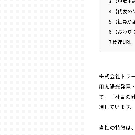
3
.
【現場主
ニッポンの百選大全集
群馬
4
.
【代表の
Sporkle
5
.
【社員が
埼玉
6
.
【おわり
7
.
関連URL
千葉
東京23区
株式会社トラ
多摩地域
用太陽光発電
て、「社員の
神奈川
進しています
新潟
当社の特徴は
富山