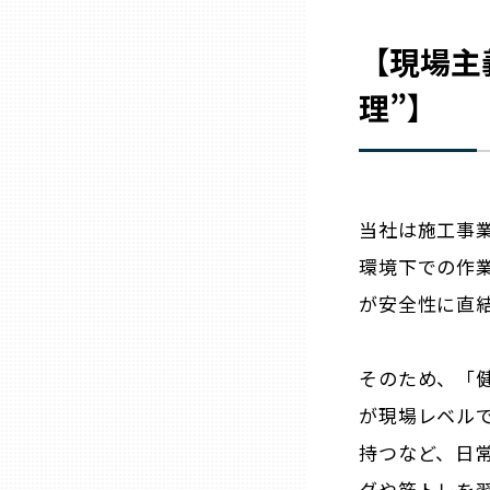
【現場主
熊本
理”】
大分
宮崎
当社は施工事
鹿児島
環境下での作
が安全性に直
沖縄
そのため、「
が現場レベル
持つなど、日
グや筋トレを