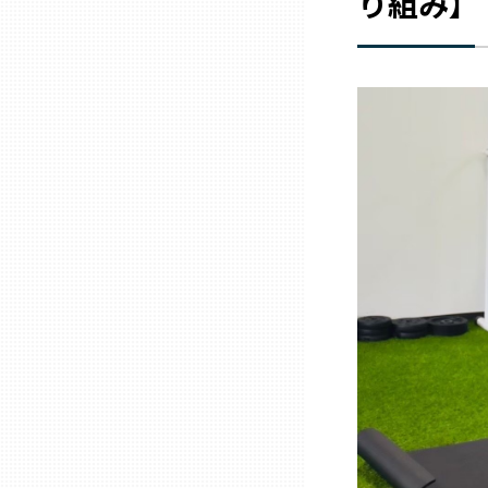
り組み】
兵庫
奈良
和歌山
鳥取
島根
岡山
広島