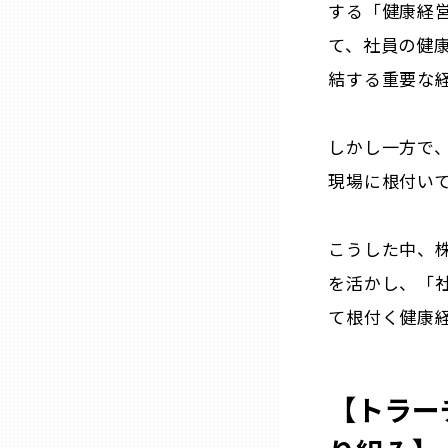
する「健康経
て、社員の健
三重
結する重要な
滋賀
しかし一方で
京都
現場に根付い
大阪市
こうした中、
を活かし、「
北摂
て根付く健康
堺・泉州
【トラー
河内