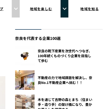
プ
地域を楽しむ
地域を知る
奈良を代表する企業100選
奈良の靴下産業を次世代へつなぎ、
100年続くものづくり企業を目指し
て歩む
不動産の力で地域課題を解決し、奈
良No.1不動産企業へ挑む！！
木を通じて吉野の森とまち（住まい
手・造り手）の架け橋になり、豊か