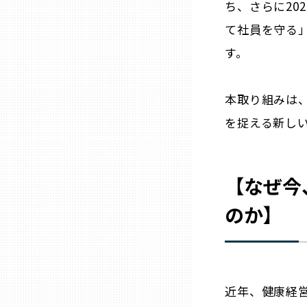
ち、さらに20
て社員を守る
石川
す。
福井
本取り組みは
を捉える新し
山梨
長野
【なぜ今
のか】
岐阜
静岡
近年、健康経
愛知