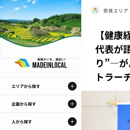
奈良エリア
【健康
代表が
り”―
トラー
エリアから探す
企画から探す
北海道
特集コンテンツ
人から探す
青森