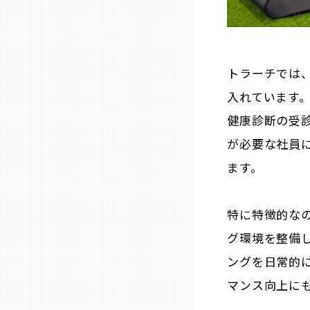
山口
徳島
トラーチでは
香川
入れています
健康診断の受
愛媛
が必要な社員
ます。
高知
特に特徴的な
福岡
グ環境を整備
ングを日常的
佐賀
マンス向上に
長崎