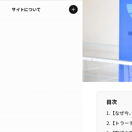
地域を代表する企業100選
記事ライター
サイトについて
岩手
プレスリリース
アンバサダー
私たちの理念
宮城
行政連携記事
お問い合わせ
MILCプロジェクト
秋田
運営会社情報
選出企業特別対談
山形
Localist
SDGsの先駆者
福島
イベント
茨城
目次
飲食店
1
.
【なぜ今
栃木
地域豆知識
2
.
【トラー