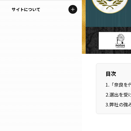
地域を代表する企業100選
記事ライター
サイトについて
岩手
プレスリリース
アンバサダー
私たちの理念
宮城
行政連携記事
お問い合わせ
MILCプロジェクト
秋田
運営会社情報
選出企業特別対談
山形
Localist
目次
SDGsの先駆者
福島
1
.
「奈良を代
2
.
選出を受
イベント
茨城
3
.
弊社の強
飲食店
栃木
地域豆知識