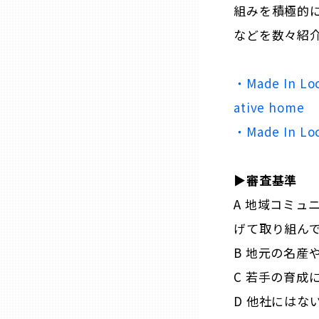
組みを積極的
などを数々紹
石川
・Made In Lo
福井
ative home
・Made In 
山梨
長野
▶︎審査基準
A 地域コミュ
岐阜
げて取り組ん
B 地元の名産
静岡
C 若手の育成
D 他社には
愛知