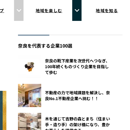
プ
地域を楽しむ
地域を知る
奈良を代表する企業100選
奈良の靴下産業を次世代へつなぎ、
100年続くものづくり企業を目指し
て歩む
不動産の力で地域課題を解決し、奈
良No.1不動産企業へ挑む！！
木を通じて吉野の森とまち（住まい
手・造り手）の架け橋になり、豊か