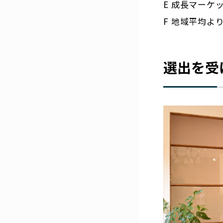
E 成長マーケ
F 地域平均よ
三重
滋賀
選出を受
京都
大阪市
北摂
堺・泉州
河内