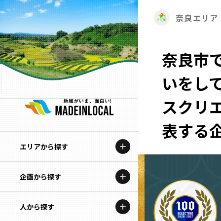
奈良エリア
奈良市
いをし
スクリ
表する企
エリアから探す
企画から探す
北海道
特集コンテンツ
人から探す
青森