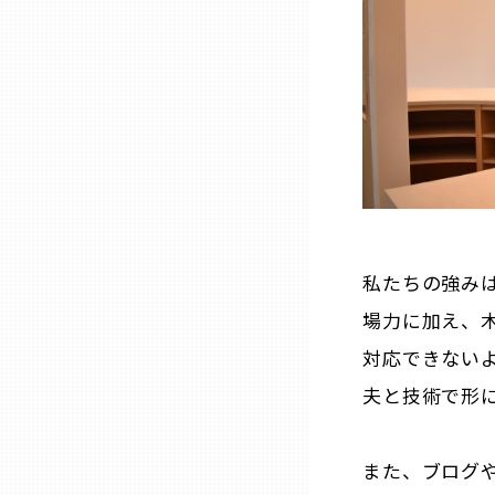
熊本
大分
宮崎
鹿児島
私たちの強み
場力に加え、
沖縄
対応できない
夫と技術で形
また、ブログや