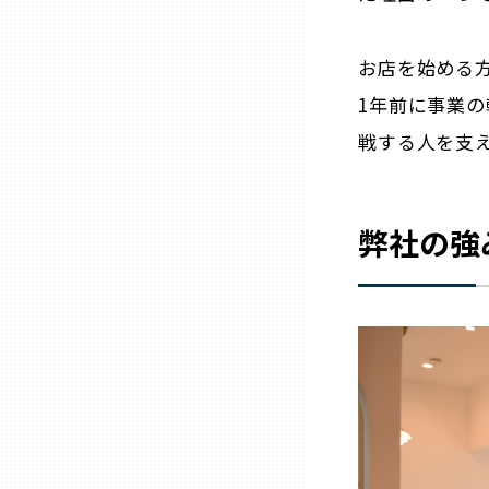
山口
お店を始める
徳島
1年前に事業
戦する人を支
香川
愛媛
弊社の強
高知
福岡
佐賀
長崎