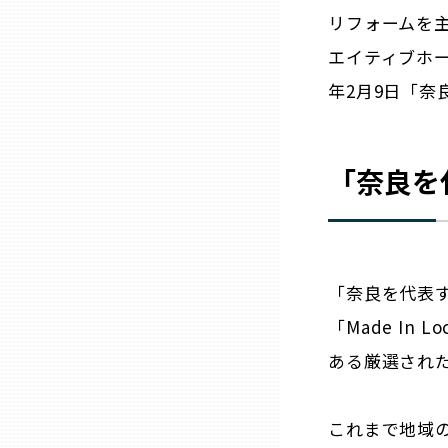
ニッポンの百選大全集
群馬
リフォームを
エイティブホー
Sporkle
埼玉
年2月9日「奈
千葉
「
奈良
を
東京23区
多摩地域
「
奈良
を代表
神奈川
「Made In
ある厳選された
新潟
これまで地域の
富山