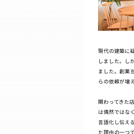
兵庫
奈良
和歌山
現代の建築に
しました。し
鳥取
ました。創業
らの依頼が増え
島根
岡山
関わってきた店
は偶然ではな
広島
言語化し伝え
た理由の一つ