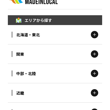
エリアから探す
北海道・東北
関東
北海道
エリア
中部・北陸
茨城
エリア
青森
エリア
近畿
新潟
エリア
栃木
エリア
岩手
エリア