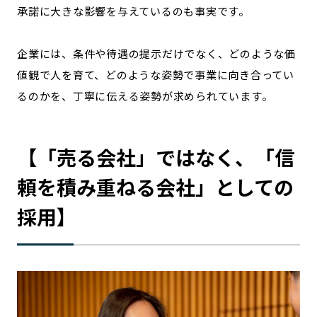
承諾に大きな影響を与えているのも事実です。
企業には、条件や待遇の提示だけでなく、どのような価
値観で人を育て、どのような姿勢で事業に向き合ってい
るのかを、丁寧に伝える姿勢が求められています。
【「売る会社」ではなく、「信
頼を積み重ねる会社」としての
採用】