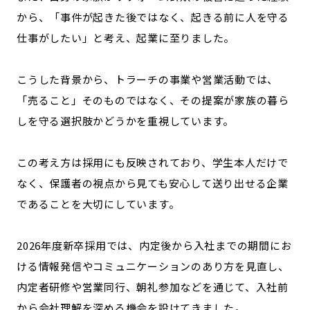
から、「事件が起きた後ではなく、起きる前に人を守る
仕事がしたい」と考え、起業に至りました。
こうした背景から、トラーチの事業や営業活動では、
「売ること」そのものではなく、その提案が家族の暮ら
しを守る選択肢かどうかを重視しています。
この考え方は採用にも反映されており、学生本人だけで
なく、保護者の視点から見ても安心して送り出せる企業
であることを大切にしています。
2026年度新卒採用では、内定後から入社までの期間にお
ける情報発信やコミュニケーションのあり方を見直し、
内定者研修や営業同行、朝礼参加などを通じて、入社前
から会社理解を深める機会を設けてきました。