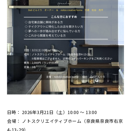
日時： 2026年3月21日（土）10:00 〜 13:00
会場： ノトスクリエイティブホーム（奈良県奈良市右京
4-13-29）