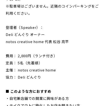
※駐車場はございません。近隣のコインパーキングをご
利用ください。
登壇者（Speaker）：
Deli どんぐり オーナー
notos creative home 代表 松谷 亮平
費用： 2,000円（ランチ付き）
定員： 5名（先着順）
主催： notos creative home
協力： Deli どんぐり
■ このような方におすすめ
・自宅兼店舗での開業に興味がある方
・テイクアウトに特化したお店を開きたい方