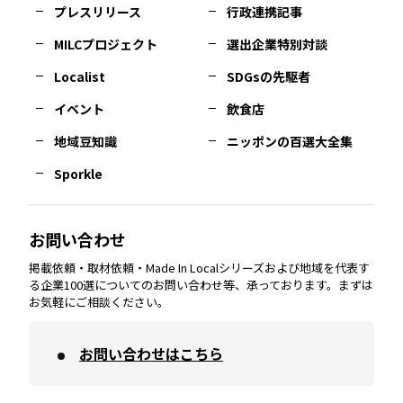
プレスリリース
行政連携記事
MILCプロジェクト
選出企業特別対談
長崎
エリア
広島
エリア
堺・泉州
エリア
岐阜
エリア
多摩
エリア
Localist
SDGsの先駆者
イベント
飲食店
熊本
エリア
山口
エリア
河内
エリア
静岡
エリア
神奈川
エリア
地域豆知識
ニッポンの百選大全集
Sporkle
大分
エリア
徳島
エリア
兵庫
エリア
愛知
エリア
山梨
エリア
お問い合わせ
掲載依頼・取材依頼・Made In Localシリーズおよび地域を代表す
宮崎
エリア
香川
エリア
奈良
エリア
三重
エリア
る企業100選についてのお問い合わせ等、承っております。まずは
お気軽にご相談ください。
お問い合わせはこちら
鹿児島
エリア
愛媛
エリア
和歌山
エリア