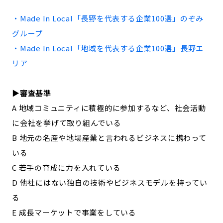
記事ライター
アンバサダー
・Made In Local「
長野
を代表する企業100選」
のぞみ
グループ
お問い合わせ
会社概要
・Made In Local「地域を代表する企業100選」
長野
エ
リア
▶︎審査基準
A 地域コミュニティに積極的に参加するなど、社会活動
に会社を挙げて取り組んでいる
B 地元の名産や地場産業と言われるビジネスに携わって
いる
C 若手の育成に力を入れている
D 他社にはない独自の技術やビジネスモデルを持ってい
る
E 成長マーケットで事業をしている