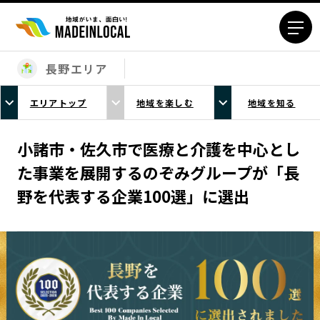
長野エリア
エリアから探す
エリアトップ
地域を楽しむ
地域を知る
北海道エリア
青森エリア
岩手エリア
宮城エリア
小諸市・佐久市で医療と介護を中心とし
秋田エリア
山形エリア
た事業を展開するのぞみグループが「長
福島エリア
茨城エリア
野を代表する企業100選」に選出
栃木エリア
群馬エリア
埼玉エリア
千葉エリア
東京23区エリア
多摩エリア
神奈川エリア
新潟エリア
富山エリア
石川エリア
福井エリア
山梨エリア