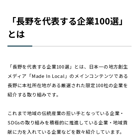
宮崎エリア
鹿児島エリア
沖縄エリア
「
長野
を代表する企業100選」
とは
カテゴリから探す
特集コンテンツ
地域を代表する 企業100選
プレスリリース
行政連携記事
「
長野
を代表する企業100選」とは、日本一の地方創生
MILCプロジェクト
選出企業特別対談
メディア「Made In Local」のメインコンテンツである
Localist
SDGsの先駆者
長野
に本社所在地がある厳選された限定100社の企業を
イベント
飲食店
紹介する取り組みです。
地域豆知識
ニッポンの百選大全集
Sporkle
これまで地域の伝統産業の担い手となっている企業・
SDGsの取り組みを積極的に推進している企業・地域貢
献に力を入れている企業などを数々紹介しています。
「人」から探す