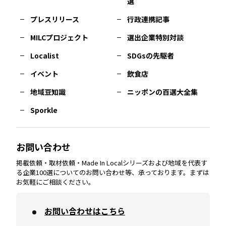
選
佐賀
エリア
岡山
エリア
北摂
エリア
長野
エリア
東京23区
エリア
福島
エリア
プレスリリース
行政連携記事
MILCプロジェクト
選出企業特別対談
長崎
エリア
広島
エリア
堺・泉州
エリア
岐阜
エリア
多摩
エリア
Localist
SDGsの先駆者
イベント
飲食店
熊本
エリア
山口
エリア
河内
エリア
静岡
エリア
神奈川
エリア
地域豆知識
ニッポンの百選大全集
Sporkle
大分
エリア
徳島
エリア
兵庫
エリア
愛知
エリア
山梨
エリア
お問い合わせ
掲載依頼・取材依頼・Made In Localシリーズおよび地域を代表す
宮崎
エリア
香川
エリア
奈良
エリア
三重
エリア
る企業100選についてのお問い合わせ等、承っております。まずは
お気軽にご相談ください。
お問い合わせはこちら
鹿児島
エリア
愛媛
エリア
和歌山
エリア