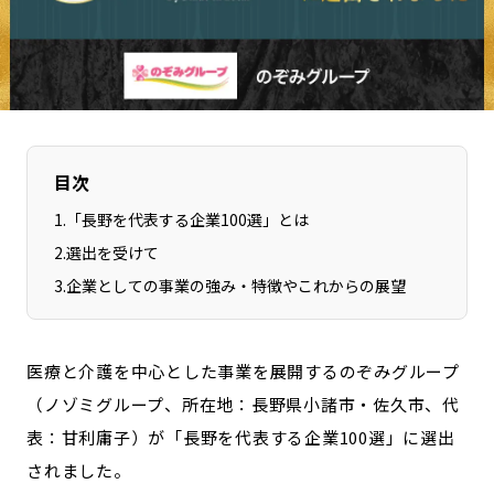
長野エリア
岐阜エリア
静岡エリア
愛知エリア
三重エリア
滋賀エリア
京都エリア
大阪市エリア
北摂エリア
堺・泉州エリア
目次
河内エリア
兵庫エリア
1
.
「長野を代表する企業100選」とは
奈良エリア
和歌山エリア
2
.
選出を受けて
鳥取エリア
島根エリア
3
.
企業としての事業の強み・特徴やこれからの展望
岡山エリア
広島エリア
山口エリア
徳島エリア
医療と介護を中心とした事業を展開するのぞみグループ
香川エリア
愛媛エリア
（ノゾミグループ、所在地：長野県小諸市・佐久市、代
高知エリア
福岡エリア
表：甘利庸子）が「長野を代表する企業100選」に選出
佐賀エリア
長崎エリア
されました。
熊本エリア
大分エリア