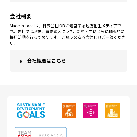
会社概要
沖縄
エリア
高知
エリア
Made In Localは、株式会社IOBIが運営する地方創生メディアで
す。弊社では現在、事業拡大につき、新卒・中途ともに積極的に
採用活動を行っております。 ご興味のある方はぜひご一読くださ
い。
会社概要はこちら