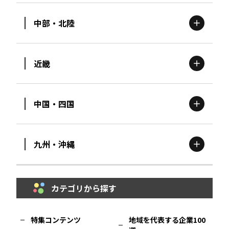
中部・北陸
茨城
エリア
青森
エリア
近畿
新潟
エリア
栃木
エリア
岩手
エリア
中国・四国
滋賀
エリア
富山
エリア
群馬
エリア
宮城
エリア
九州・沖縄
鳥取
エリア
京都
エリア
石川
エリア
埼玉
エリア
秋田
エリア
カテゴリから探す
福岡
エリア
島根
エリア
大阪市
エリア
福井
エリア
千葉
エリア
山形
エリア
特集コンテンツ
地域を代表する企業100