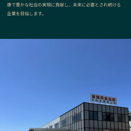
康で豊かな社会の実現に貢献し、未来に必要とされ続ける
長野エリア
岐阜エリア
企業を目指します。
静岡エリア
愛知エリア
三重エリア
滋賀エリア
京都エリア
大阪市エリア
北摂エリア
堺・泉州エリア
河内エリア
兵庫エリア
奈良エリア
和歌山エリア
鳥取エリア
島根エリア
岡山エリア
広島エリア
山口エリア
徳島エリア
香川エリア
愛媛エリア
高知エリア
福岡エリア
佐賀エリア
長崎エリア
熊本エリア
大分エリア