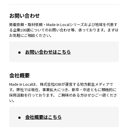
大分
エリア
徳島
エリア
兵庫
エリア
愛知
エリア
山梨
エリア
お問い合わせ
掲載依頼・取材依頼・Made In Localシリーズおよび地域を代表す
宮崎
エリア
香川
エリア
奈良
エリア
三重
エリア
る企業100選についてのお問い合わせ等、承っております。まずは
お気軽にご相談ください。
お問い合わせはこちら
鹿児島
エリア
愛媛
エリア
和歌山
エリア
会社概要
沖縄
エリア
高知
エリア
Made In Localは、株式会社IOBIが運営する地方創生メディアで
す。弊社では現在、事業拡大につき、新卒・中途ともに積極的に
採用活動を行っております。 ご興味のある方はぜひご一読くださ
い。
会社概要はこちら