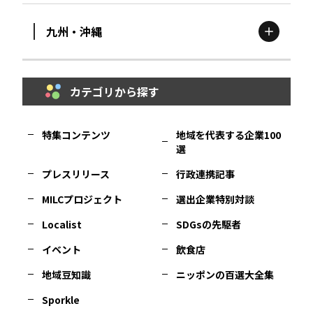
九州・沖縄
鳥取
エリア
京都
エリア
石川
エリア
埼玉
エリア
秋田
エリア
カテゴリから探す
福岡
エリア
島根
エリア
大阪市
エリア
福井
エリア
千葉
エリア
山形
エリア
特集コンテンツ
地域を代表する企業100
選
佐賀
エリア
岡山
エリア
北摂
エリア
長野
エリア
東京23区
エリア
福島
エリア
プレスリリース
行政連携記事
MILCプロジェクト
選出企業特別対談
長崎
エリア
広島
エリア
堺・泉州
エリア
岐阜
エリア
多摩
エリア
Localist
SDGsの先駆者
イベント
飲食店
熊本
エリア
山口
エリア
河内
エリア
静岡
エリア
神奈川
エリア
地域豆知識
ニッポンの百選大全集
Sporkle