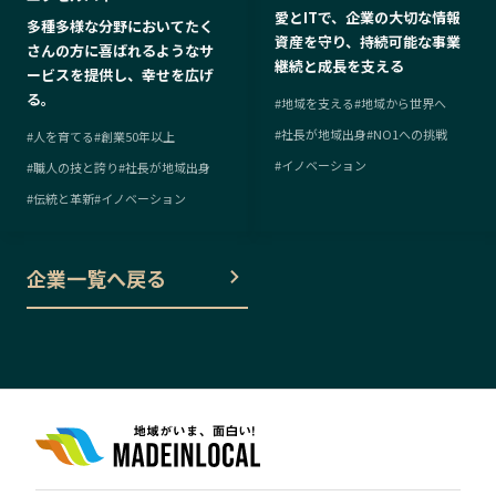
愛とITで、企業の大切な情報
多種多様な分野においてたく
資産を守り、持続可能な事業
さんの方に喜ばれるようなサ
継続と成長を支える
ービスを提供し、幸せを広げ
る。
#
地域を支える
#
地域から世界へ
#
社長が地域出身
#
NO1への挑戦
#
人を育てる
#
創業50年以上
#
イノベーション
#
職人の技と誇り
#
社長が地域出身
#
伝統と革新
#
イノベーション
企業一覧へ戻る