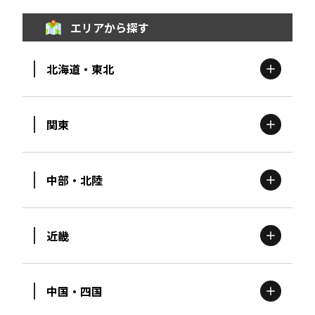
エリアから探す
北海道・東北
関東
北海道
エリア
中部・北陸
茨城
エリア
青森
エリア
近畿
新潟
エリア
栃木
エリア
岩手
エリア
中国・四国
滋賀
エリア
富山
エリア
群馬
エリア
宮城
エリア