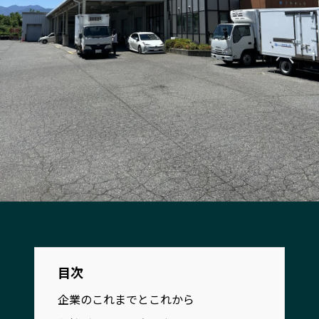
宮崎エリア
鹿児島エリア
沖縄エリア
カテゴリから探す
特集コンテンツ
地域を代表する 企業100選
プレスリリース
行政連携記事
MILCプロジェクト
選出企業特別対談
Localist
SDGsの先駆者
イベント
飲食店
地域豆知識
ニッポンの百選大全集
Sporkle
目次
企業のこれまでとこれから
「人」から探す