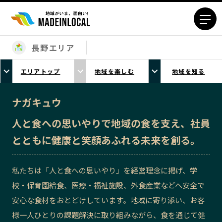
長野エリア
エリアから探す
エリアトップ
地域を楽しむ
地域を知る
北海道エリア
青森エリア
岩手エリア
宮城エリア
ナガキュウ
秋田エリア
山形エリア
人と食への思いやりで地域の食を支え、社員
福島エリア
茨城エリア
とともに健康と笑顔あふれる未来を創る。
栃木エリア
群馬エリア
埼玉エリア
千葉エリア
私たちは「人と食への思いやり」を経営理念に掲げ、学
東京23区エリア
多摩エリア
校・保育園給食、医療・福祉施設、外食産業などへ安全で
神奈川エリア
新潟エリア
安心な食材をおとどけしています。地域に寄り添い、お客
富山エリア
石川エリア
様一人ひとりの課題解決に取り組みながら、食を通じて健
福井エリア
山梨エリア