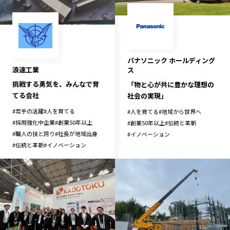
記事ライター
アンバサダー
お問い合わせ
会社概要
パナソニック ホールディング
浪速工業
ス
挑戦する勇気を、みんなで育
「物と心が共に豊かな理想の
てる会社
社会の実現」
#
若手の活躍
#
人を育てる
#
人を育てる
#
地域から世界へ
#
採用強化中企業
#
創業50年以上
#
創業50年以上
#
伝統と革新
#
職人の技と誇り
#
社長が地域出身
#
イノベーション
#
伝統と革新
#
イノベーション