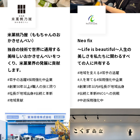
長野エリア
岐阜エリア
静岡エリア
愛知エリア
三重エリア
滋賀エリア
米菓桃乃屋（ももちゃんのお
京都エリア
大阪市エリア
Neo fix
かきせんべい）
北摂エリア
堺・泉州エリア
～Life is beautiful～人生の
独自の技術で世界に通用する
美しさを私たちに関わるすべ
美味しいおかきせんべいをつ
河内エリア
兵庫エリア
ての人に共有する
くり、米菓業界の発展に貢献
奈良エリア
和歌山エリア
します。
#
地域を支える
#
若手の活躍
鳥取エリア
島根エリア
#
人を育てる
#
採用強化中企業
#
若手の活躍
#
採用強化中企業
岡山エリア
広島エリア
#
創業5年以内
#
社長が地域出身
#
創業50年以上
#
職人の技と誇り
#
伝統と革新
#
NO1への挑戦
#
社長が地域出身
#
伝統と革新
山口エリア
徳島エリア
#
中途採用強化中
#
地域貢献
香川エリア
愛媛エリア
高知エリア
福岡エリア
佐賀エリア
長崎エリア
熊本エリア
大分エリア