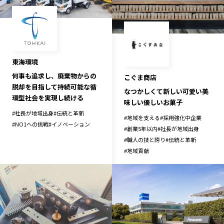
宮崎エリア
鹿児島エリア
沖縄エリア
カテゴリから探す
東海環境
何事も追求し、廃棄物からの
こぐま商店
特集コンテンツ
地域を代表する 企業100選
脱却を目指して持続可能な循
なつかしくて新しい可愛い美
環型社会を実現し続ける
プレスリリース
行政連携記事
味しい優しいお菓子
#
社長が地域出身
#
伝統と革新
MILCプロジェクト
選出企業特別対談
#
地域を支える
#
採用強化中企業
#
NO1への挑戦
#
イノベーション
#
創業5年以内
#
社長が地域出身
Localist
SDGsの先駆者
#
職人の技と誇り
#
伝統と革新
イベント
飲食店
#
地域貢献
地域豆知識
ニッポンの百選大全集
Sporkle
「人」から探す