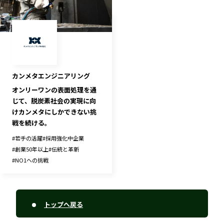
カンメタエンジニアリング
オンリーワンの表面処理を通
じて、脱炭素社会の実現に向
けカンメタにしかできない挑
戦を続ける。
#
若手の活躍
#
採用強化中企業
#
創業50年以上
#
伝統と革新
#
NO1への挑戦
トップへ戻る