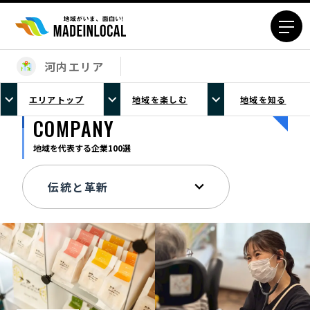
河内エリア
エリアから探す
エリアトップ
地域を楽しむ
地域を知る
北海道エリア
青森エリア
COMPANY
岩手エリア
宮城エリア
地域を代表する企業100選
秋田エリア
山形エリア
福島エリア
茨城エリア
栃木エリア
群馬エリア
埼玉エリア
千葉エリア
東京23区エリア
多摩エリア
神奈川エリア
新潟エリア
富山エリア
石川エリア
福井エリア
山梨エリア