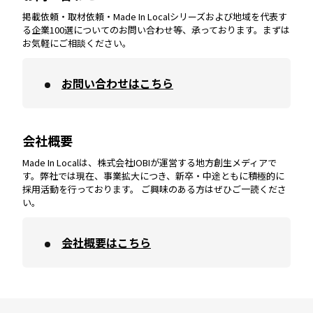
掲載依頼・取材依頼・Made In Localシリーズおよび地域を代表す
宮崎
エリア
香川
エリア
奈良
エリア
三重
エリア
る企業100選についてのお問い合わせ等、承っております。まずは
お気軽にご相談ください。
お問い合わせはこちら
鹿児島
エリア
愛媛
エリア
和歌山
エリア
会社概要
沖縄
エリア
高知
エリア
Made In Localは、株式会社IOBIが運営する地方創生メディアで
す。弊社では現在、事業拡大につき、新卒・中途ともに積極的に
採用活動を行っております。 ご興味のある方はぜひご一読くださ
い。
会社概要はこちら