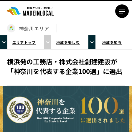
神奈川エリア
エリアから探す
エリアトップ
地域を楽しむ
地域を知る
北海道エリア
青森エリア
岩手エリア
宮城エリア
横浜発の工務店・株式会社創建建設が
秋田エリア
山形エリア
「神奈川を代表する企業100選」に選出
福島エリア
茨城エリア
栃木エリア
群馬エリア
埼玉エリア
千葉エリア
東京23区エリア
多摩エリア
神奈川エリア
新潟エリア
富山エリア
石川エリア
福井エリア
山梨エリア