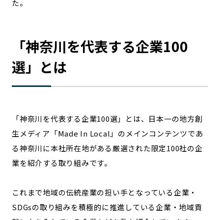
た。
宮崎エリア
鹿児島エリア
沖縄エリア
「
神奈川
を代表する企業100
カテゴリから探す
選」とは
特集コンテンツ
地域を代表する 企業100選
プレスリリース
行政連携記事
MILCプロジェクト
選出企業特別対談
「
神奈川
を代表する企業100選」とは、日本一の地方創
Localist
SDGsの先駆者
生メディア「Made In Local」のメインコンテンツであ
イベント
飲食店
る
神奈川
に本社所在地がある厳選された限定100社の企
地域豆知識
ニッポンの百選大全集
業を紹介する取り組みです。
Sporkle
これまで地域の伝統産業の担い手となっている企業・
SDGsの取り組みを積極的に推進している企業・地域貢
「人」から探す