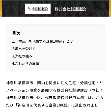
長野エリア
岐阜エリア
静岡エリア
愛知エリア
三重エリア
滋賀エリア
京都エリア
大阪市エリア
目次
北摂エリア
堺・泉州エリア
1
.
「神奈川を代表する企業100選」とは
河内エリア
兵庫エリア
2
.
選出を受けて
奈良エリア
和歌山エリア
3
.
弊社の強み
鳥取エリア
島根エリア
4
.
これからの展望
岡山エリア
広島エリア
山口エリア
徳島エリア
神奈川県横浜市・関内を拠点に注文住宅・分譲住宅・リ
香川エリア
愛媛エリア
ノベーション事業を展開する株式会社創建建設（本社：
高知エリア
福岡エリア
神奈川県横浜市中区、代表取締役日野田秀樹）は、この
佐賀エリア
長崎エリア
たび「神奈川を代表する企業100選」に選出されまし
熊本エリア
大分エリア