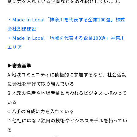
献に力を入れている企業などを数々紹介しています。
記事ライター
アンバサダー
・Made In Local「
神奈川
を代表する企業100選」
株式
会社創建建設
お問い合わせ
会社概要
・Made In Local「地域を代表する企業100選」
神奈川
エリア
▶︎審査基準
A 地域コミュニティに積極的に参加するなど、社会活動
に会社を挙げて取り組んでいる
B 地元の名産や地場産業と言われるビジネスに携わって
いる
C 若手の育成に力を入れている
D 他社にはない独自の技術やビジネスモデルを持ってい
る