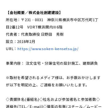
【会社概要／株式会社創建建設】
所在地：〒231‐0031 神奈川県横浜市中区万代町1丁
目2番12号 VORT横浜関内Ⅲ6階
代表者：代表取締役 日野田 秀樹
設立：2018年2月
URL：
https://www.soken-kensetsu.jp/
事業内容： 注文住宅・分譲住宅の設計施工、建築請負
※取材を希望されるメディア様は、お手数おかけします
が以下を明記の上、ご連絡をお願いいたします。
◇貴媒体名(番組名)◇社名および参加者名と参加者数◇
連絡先(TEL／E-mail)◇撮影の有無(スチール／ムービー