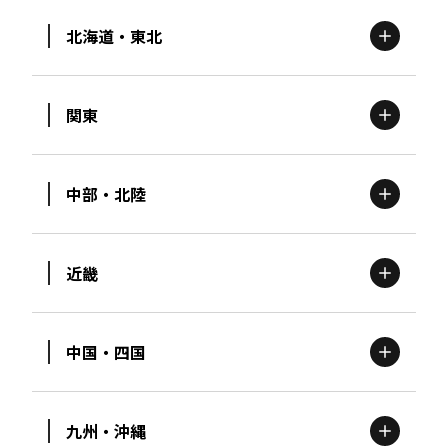
北海道・東北
関東
北海道
エリア
中部・北陸
茨城
エリア
青森
エリア
近畿
新潟
エリア
栃木
エリア
岩手
エリア
中国・四国
滋賀
エリア
富山
エリア
群馬
エリア
宮城
エリア
九州・沖縄