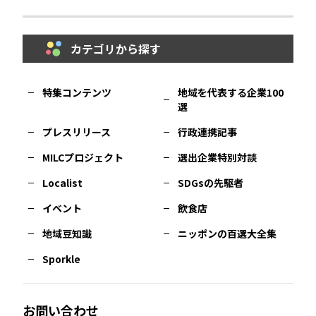
鳥取
エリア
京都
エリア
石川
エリア
埼玉
エリア
秋田
エリア
カテゴリから探す
福岡
エリア
島根
エリア
大阪市
エリア
福井
エリア
千葉
エリア
山形
エリア
特集コンテンツ
地域を代表する企業100
選
佐賀
エリア
岡山
エリア
北摂
エリア
長野
エリア
東京23区
エリア
福島
エリア
プレスリリース
行政連携記事
MILCプロジェクト
選出企業特別対談
長崎
エリア
広島
エリア
堺・泉州
エリア
岐阜
エリア
多摩
エリア
Localist
SDGsの先駆者
イベント
飲食店
熊本
エリア
山口
エリア
河内
エリア
静岡
エリア
神奈川
エリア
地域豆知識
ニッポンの百選大全集
Sporkle
大分
エリア
徳島
エリア
兵庫
エリア
愛知
エリア
山梨
エリア
お問い合わせ