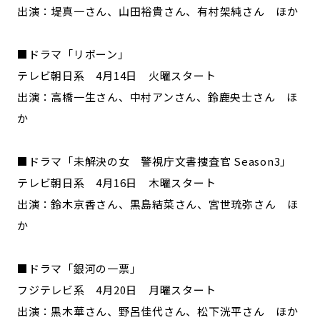
出演：堤真一さん、山田裕貴さん、有村架純さん ほか
■ドラマ「リボーン」
テレビ朝日系 4月14日 火曜スタート
出演：高橋一生さん、中村アンさん、鈴鹿央士さん ほ
か
■ドラマ「未解決の女 警視庁文書捜査官 Season3」
テレビ朝日系 4月16日 木曜スタート
出演：鈴木京香さん、黒島結菜さん、宮世琉弥さん ほ
か
■ドラマ「銀河の一票」
フジテレビ系 4月20日 月曜スタート
出演：黒木華さん、野呂佳代さん、松下洸平さん ほか