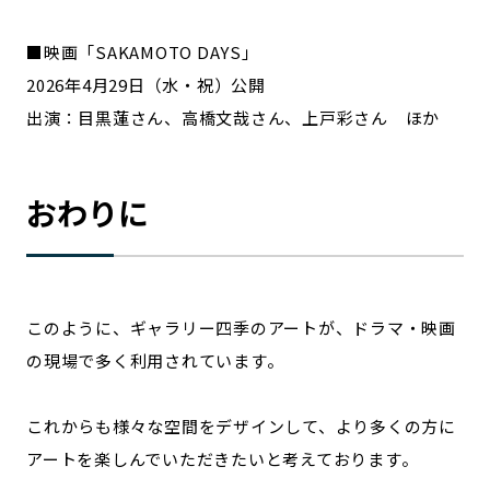
■映画「SAKAMOTO DAYS」
2026年4月29日（水・祝）公開
出演：目黒蓮さん、高橋文哉さん、上戸彩さん ほか
おわりに
このように、ギャラリー四季のアートが、ドラマ・映画
の現場で多く利用されています。
これからも様々な空間をデザインして、より多くの方に
アートを楽しんでいただきたいと考えております。