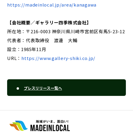
https://madeinlocal.jp/area/kanagawa
【会社概要／ギャラリー四季株式会社】
所在地：〒216-0003 神奈川県川崎市宮前区有馬5-23-12
代表者：代表取締役 渡邊 大輔
設立：1985年11月
URL：
https://www.gallery-shiki.co.jp/
プレスリリース一覧へ