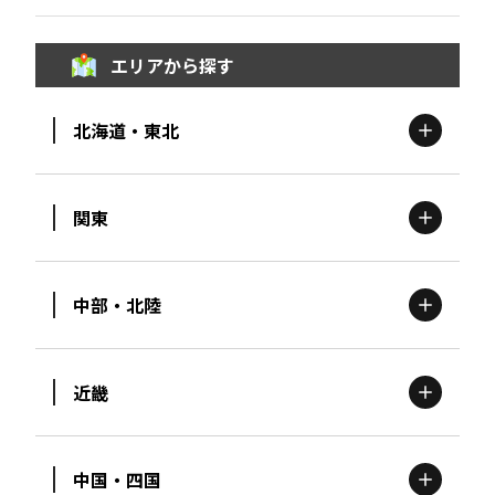
エリアから探す
北海道・東北
関東
北海道
エリア
中部・北陸
茨城
エリア
青森
エリア
近畿
新潟
エリア
栃木
エリア
岩手
エリア
中国・四国