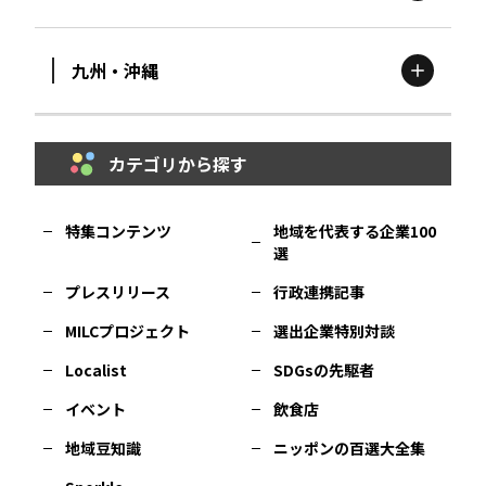
滋賀
エリア
富山
エリア
群馬
エリア
宮城
エリア
九州・沖縄
鳥取
エリア
京都
エリア
石川
エリア
埼玉
エリア
秋田
エリア
カテゴリから探す
福岡
エリア
島根
エリア
大阪市
エリア
福井
エリア
千葉
エリア
山形
エリア
特集コンテンツ
地域を代表する企業100
選
佐賀
エリア
岡山
エリア
北摂
エリア
長野
エリア
東京23区
エリア
福島
エリア
プレスリリース
行政連携記事
MILCプロジェクト
選出企業特別対談
長崎
エリア
広島
エリア
堺・泉州
エリア
岐阜
エリア
多摩
エリア
Localist
SDGsの先駆者
イベント
飲食店
熊本
エリア
山口
エリア
河内
エリア
静岡
エリア
神奈川
エリア
地域豆知識
ニッポンの百選大全集