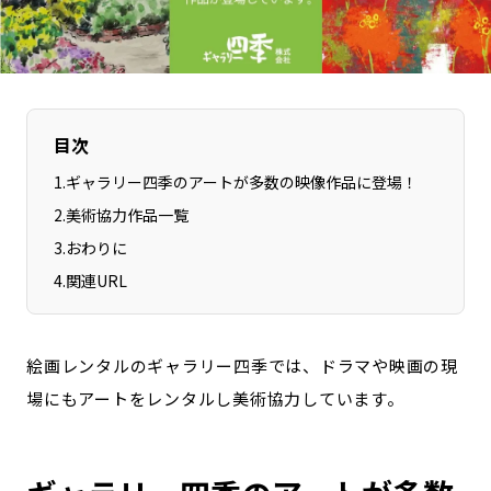
長野エリア
岐阜エリア
静岡エリア
愛知エリア
三重エリア
滋賀エリア
京都エリア
大阪市エリア
目次
北摂エリア
堺・泉州エリア
1
.
ギャラリー四季のアートが多数の映像作品に登場！
河内エリア
兵庫エリア
2
.
美術協力作品一覧
奈良エリア
和歌山エリア
3
.
おわりに
鳥取エリア
島根エリア
4
.
関連URL
岡山エリア
広島エリア
山口エリア
徳島エリア
絵画レンタルのギャラリー四季では、ドラマや映画の現
香川エリア
愛媛エリア
場にもアートをレンタルし美術協力しています。
高知エリア
福岡エリア
佐賀エリア
長崎エリア
熊本エリア
大分エリア