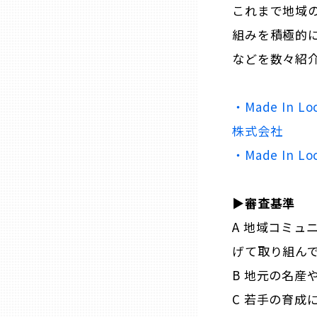
これまで地域の
組みを積極的
石川
などを数々紹
福井
・Made In Lo
株式会社
山梨
・Made In 
長野
▶︎審査基準
岐阜
A 地域コミュ
げて取り組ん
静岡
B 地元の名産
C 若手の育成
愛知