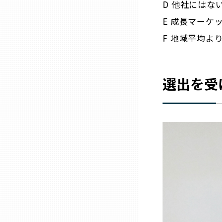
D 他社には
E 成長マーケ
三重
F 地域平均よ
滋賀
選出を受
京都
大阪市
北摂
堺・泉州
河内