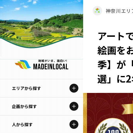
神奈川エリ
アート
絵画を
季】が「
選」に
エリアから探す
企画から探す
北海道
特集コンテンツ
人から探す
青森