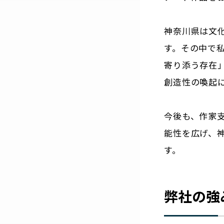
山口
神奈川県は文
徳島
す。その中で
寄り添う存在
香川
創造性の喚起
愛媛
今後も、作家
高知
能性を広げ、
す。
福岡
佐賀
弊社の強
長崎