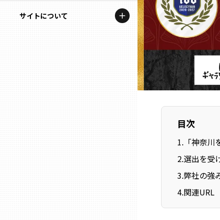
地域を代表する企業100選
記事ライター
サイトについて
岩手
プレスリリース
アンバサダー
私たちの理念
宮城
行政連携記事
お問い合わせ
MILCプロジェクト
秋田
運営会社情報
選出企業特別対談
山形
Localist
目次
SDGsの先駆者
福島
1
.
「神奈川
2
.
選出を受
イベント
茨城
3
.
弊社の強
飲食店
4
.
関連URL
栃木
地域豆知識