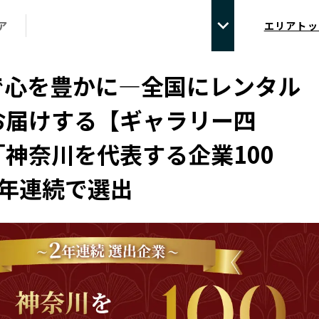
ア
エリアトッ
で心を豊かに―全国にレンタル
お届けする【ギャラリー四
神奈川を代表する企業100
2年連続で選出