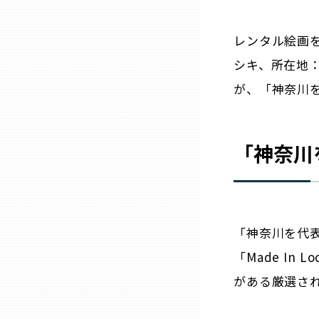
ニッポンの百選大全集
群馬
レンタル絵画
Sporkle
埼玉
シキ、所在地
が、「神奈川を
千葉
東京23区
「
神奈川
多摩地域
神奈川
「
神奈川
を代
「Made In
新潟
がある厳選され
富山