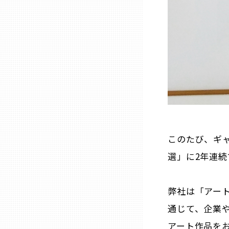
兵庫
奈良
和歌山
鳥取
このたび、ギャ
島根
選」に2年連
岡山
弊社は「アー
広島
通じて、企業
アート作品を