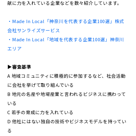
献に力を入れている企業などを数々紹介しています。
記事ライター
アンバサダー
・Made In Local「
神奈川
を代表する企業100選」
株式
お問い合わせ
会社概要
会社サンライズサービス
・Made In Local「地域を代表する企業100選」
神奈川
エリア
▶︎審査基準
A 地域コミュニティに積極的に参加するなど、社会活動
に会社を挙げて取り組んでいる
B 地元の名産や地場産業と言われるビジネスに携わって
いる
C 若手の育成に力を入れている
D 他社にはない独自の技術やビジネスモデルを持ってい
る