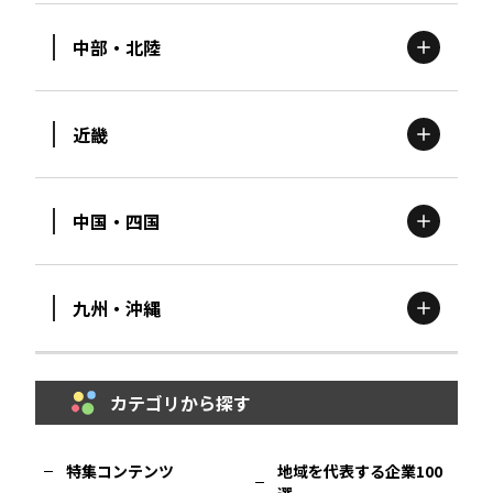
中部・北陸
茨城
エリア
青森
エリア
近畿
新潟
エリア
栃木
エリア
岩手
エリア
中国・四国
滋賀
エリア
富山
エリア
群馬
エリア
宮城
エリア
九州・沖縄
鳥取
エリア
京都
エリア
石川
エリア
埼玉
エリア
秋田
エリア
カテゴリから探す
福岡
エリア
島根
エリア
大阪市
エリア
福井
エリア
千葉
エリア
山形
エリア
特集コンテンツ
地域を代表する企業100