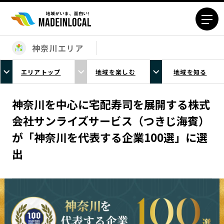
神奈川エリア
エリアから探す
エリアトップ
地域を楽しむ
地域を知る
北海道エリア
青森エリア
岩手エリア
宮城エリア
神奈川を中心に宅配寿司を展開する株式
秋田エリア
山形エリア
会社サンライズサービス（つきじ海賓）
福島エリア
茨城エリア
が「神奈川を代表する企業100選」に選
栃木エリア
群馬エリア
出
埼玉エリア
千葉エリア
東京23区エリア
多摩エリア
神奈川エリア
新潟エリア
富山エリア
石川エリア
福井エリア
山梨エリア