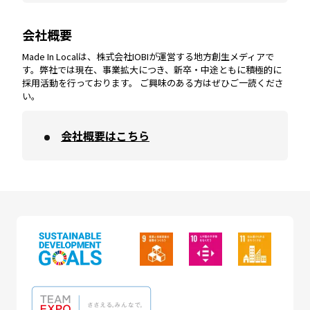
会社概要
沖縄
エリア
高知
エリア
Made In Localは、株式会社IOBIが運営する地方創生メディアで
す。弊社では現在、事業拡大につき、新卒・中途ともに積極的に
採用活動を行っております。 ご興味のある方はぜひご一読くださ
い。
会社概要はこちら