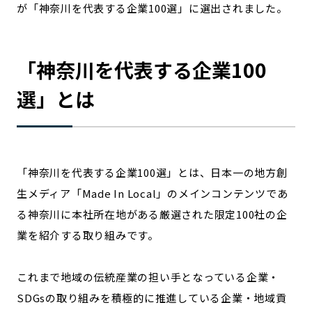
が「神奈川を代表する企業100選」に選出されました。
宮崎エリア
鹿児島エリア
沖縄エリア
「
神奈川
を代表する企業100
カテゴリから探す
選」とは
特集コンテンツ
地域を代表する 企業100選
プレスリリース
行政連携記事
MILCプロジェクト
選出企業特別対談
「
神奈川
を代表する企業100選」とは、日本一の地方創
Localist
SDGsの先駆者
生メディア「Made In Local」のメインコンテンツであ
イベント
飲食店
る
神奈川
に本社所在地がある厳選された限定100社の企
地域豆知識
ニッポンの百選大全集
業を紹介する取り組みです。
Sporkle
これまで地域の伝統産業の担い手となっている企業・
SDGsの取り組みを積極的に推進している企業・地域貢
「人」から探す