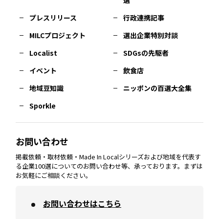
選
佐賀
エリア
岡山
エリア
北摂
エリア
長野
エリア
東京23区
エリア
福島
エリア
プレスリリース
行政連携記事
MILCプロジェクト
選出企業特別対談
長崎
エリア
広島
エリア
堺・泉州
エリア
岐阜
エリア
多摩
エリア
Localist
SDGsの先駆者
イベント
飲食店
熊本
エリア
山口
エリア
河内
エリア
静岡
エリア
神奈川
エリア
地域豆知識
ニッポンの百選大全集
Sporkle
大分
エリア
徳島
エリア
兵庫
エリア
愛知
エリア
山梨
エリア
お問い合わせ
掲載依頼・取材依頼・Made In Localシリーズおよび地域を代表す
宮崎
エリア
香川
エリア
奈良
エリア
三重
エリア
る企業100選についてのお問い合わせ等、承っております。まずは
お気軽にご相談ください。
お問い合わせはこちら
鹿児島
エリア
愛媛
エリア
和歌山
エリア