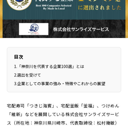
長野エリア
岐阜エリア
静岡エリア
愛知エリア
三重エリア
滋賀エリア
京都エリア
大阪市エリア
北摂エリア
堺・泉州エリア
河内エリア
兵庫エリア
目次
奈良エリア
和歌山エリア
1
.
「神奈川を代表する企業100選」とは
鳥取エリア
島根エリア
2
.
選出を受けて
岡山エリア
広島エリア
3
.
企業としての事業の強み・特徴やこれからの展望
山口エリア
徳島エリア
香川エリア
愛媛エリア
高知エリア
福岡エリア
宅配寿司「つきじ海賓」、宅配釜飯「釜福」、つけめん
佐賀エリア
長崎エリア
「維新」などを展開している株式会社サンライズサービ
ス（所在地：神奈川県川崎市、代表取締役：松村幾敏）
熊本エリア
大分エリア