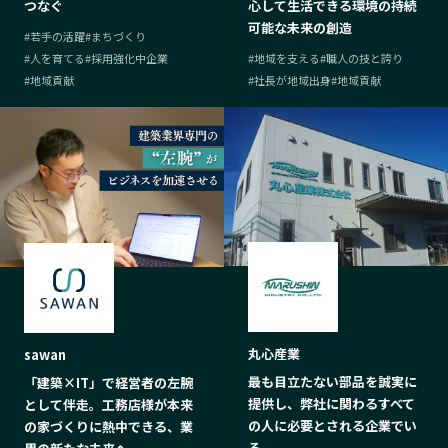
つなぐ
心して生活できる環境の持続
可能な未来の創造
#
若手の活躍
#
まちづくり
#
人を育てる
#
採用強化中企業
#
地域を支える
#
職人の技と誇り
#
地域貢献
#
社長が地域出身
#
地域貢献
丸心産業
sawan
最も目立たない部品を誠実に
「建築×IT」で経営者の左腕
提供し、弊社に関わるすべて
として伴走。工務店様が本来
の人に必要とされる企業でい
の家づくりに熱中できる、業
る。