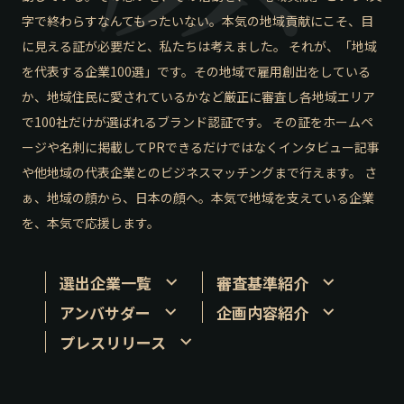
字で終わらすなんてもったいない。本気の地域貢献にこそ、目
長野エリア
岐阜エリア
に見える証が必要だと、私たちは考えました。 それが、「地域
静岡エリア
愛知エリア
を代表する企業100選」です。その地域で雇用創出をしている
三重エリア
滋賀エリア
か、地域住民に愛されているかなど厳正に審査し各地域エリア
京都エリア
大阪市エリア
で100社だけが選ばれるブランド認証です。 その証をホームペ
北摂エリア
堺・泉州エリア
ージや名刺に掲載してPRできるだけではなくインタビュー記事
河内エリア
兵庫エリア
や他地域の代表企業とのビジネスマッチングまで行えます。 さ
奈良エリア
和歌山エリア
ぁ、地域の顔から、日本の顔へ。本気で地域を支えている企業
鳥取エリア
島根エリア
を、本気で応援します。
岡山エリア
広島エリア
山口エリア
徳島エリア
選出企業一覧
審査基準紹介
香川エリア
愛媛エリア
アンバサダー
企画内容紹介
高知エリア
福岡エリア
プレスリリース
佐賀エリア
長崎エリア
熊本エリア
大分エリア