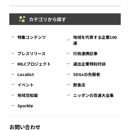
鳥取
エリア
京都
エリア
石川
エリア
埼玉
エリア
秋田
エリア
カテゴリから探す
福岡
エリア
島根
エリア
大阪市
エリア
福井
エリア
千葉
エリア
山形
エリア
特集コンテンツ
地域を代表する企業100
選
佐賀
エリア
岡山
エリア
北摂
エリア
長野
エリア
東京23区
エリア
福島
エリア
プレスリリース
行政連携記事
MILCプロジェクト
選出企業特別対談
長崎
エリア
広島
エリア
堺・泉州
エリア
岐阜
エリア
多摩
エリア
Localist
SDGsの先駆者
イベント
飲食店
熊本
エリア
山口
エリア
河内
エリア
静岡
エリア
神奈川
エリア
地域豆知識
ニッポンの百選大全集
Sporkle
大分
エリア
徳島
エリア
兵庫
エリア
愛知
エリア
山梨
エリア
お問い合わせ