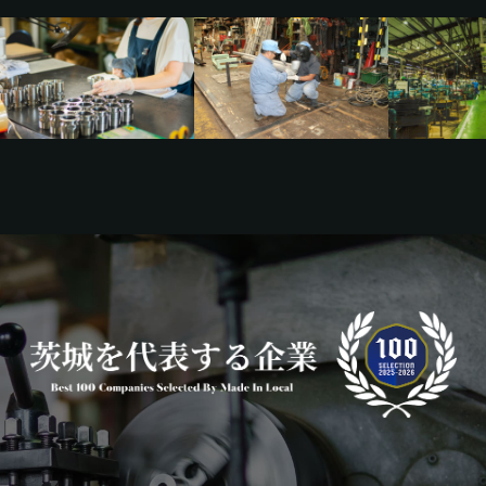
宮崎エリア
鹿児島エリア
沖縄エリア
カテゴリから探す
特集コンテンツ
地域を代表する 企業100選
プレスリリース
行政連携記事
MILCプロジェクト
選出企業特別対談
Localist
SDGsの先駆者
イベント
飲食店
地域豆知識
ニッポンの百選大全集
Sporkle
「人」から探す