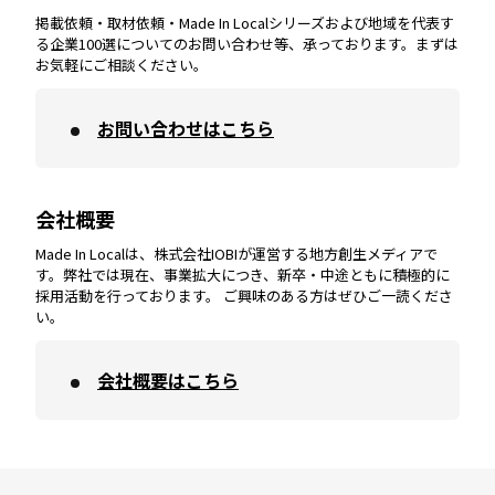
掲載依頼・取材依頼・Made In Localシリーズおよび地域を代表す
宮崎
エリア
香川
エリア
奈良
エリア
三重
エリア
る企業100選についてのお問い合わせ等、承っております。まずは
お気軽にご相談ください。
お問い合わせはこちら
鹿児島
エリア
愛媛
エリア
和歌山
エリア
会社概要
沖縄
エリア
高知
エリア
Made In Localは、株式会社IOBIが運営する地方創生メディアで
す。弊社では現在、事業拡大につき、新卒・中途ともに積極的に
採用活動を行っております。 ご興味のある方はぜひご一読くださ
い。
会社概要はこちら