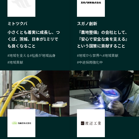
ミトツクバ
スガノ創新
小さくとも着実に成長し、つ
『農地整備』の会社として、
くば、茨城、日本が1ミリで
『安心で安全な食を支える』
も良くなること
という国策に貢献すること
#
地域を支える
#
社長が地域出身
#
地域から世界へ
#
地域貢献
#
地域貢献
#
中途採用強化中