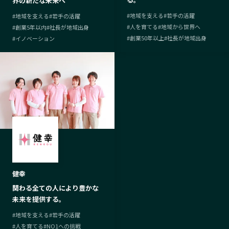
界の新たな未来へ
#
地域を支える
#
若手の活躍
#
地域を支える
#
若手の活躍
#
人を育てる
#
地域から世界へ
#
創業5年以内
#
社長が地域出身
#
創業50年以上
#
社長が地域出身
#
イノベーション
健幸
関わる全ての人により豊かな
未来を提供する。
#
地域を支える
#
若手の活躍
#
人を育てる
#
NO1への挑戦