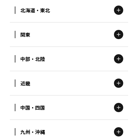
北海道・東北
関東
北海道
エリア
中部・北陸
茨城
エリア
青森
エリア
近畿
新潟
エリア
栃木
エリア
岩手
エリア
中国・四国
滋賀
エリア
富山
エリア
群馬
エリア
宮城
エリア
九州・沖縄