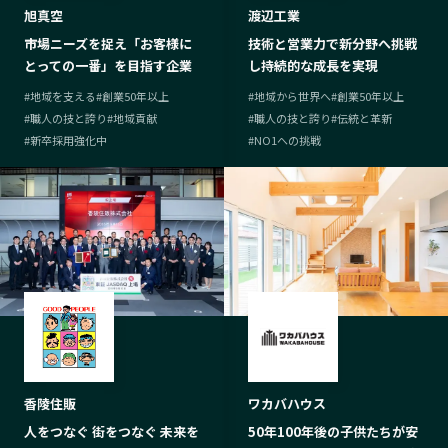
旭真空
渡辺工業
市場ニーズを捉え「お客様に
技術と営業力で新分野へ挑戦
とっての一番」を目指す企業
し持続的な成長を実現
#
地域を支える
#
創業50年以上
#
地域から世界へ
#
創業50年以上
#
職人の技と誇り
#
地域貢献
#
職人の技と誇り
#
伝統と革新
#
新卒採用強化中
#
NO1への挑戦
香陵住販
ワカバハウス
人をつなぐ 街をつなぐ 未来を
50年100年後の子供たちが安