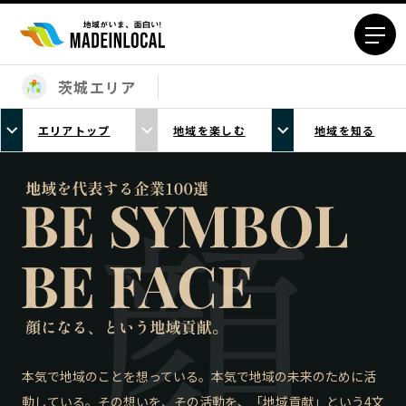
茨城エリア
エリアから探す
エリアトップ
地域を楽しむ
地域を知る
北海道エリア
青森エリア
岩手エリア
宮城エリア
秋田エリア
山形エリア
福島エリア
茨城エリア
栃木エリア
群馬エリア
埼玉エリア
千葉エリア
東京23区エリア
多摩エリア
神奈川エリア
新潟エリア
富山エリア
石川エリア
本気で地域のことを想っている。本気で地域の未来のために活
動している。その想いを、その活動を、「地域貢献」という4文
福井エリア
山梨エリア