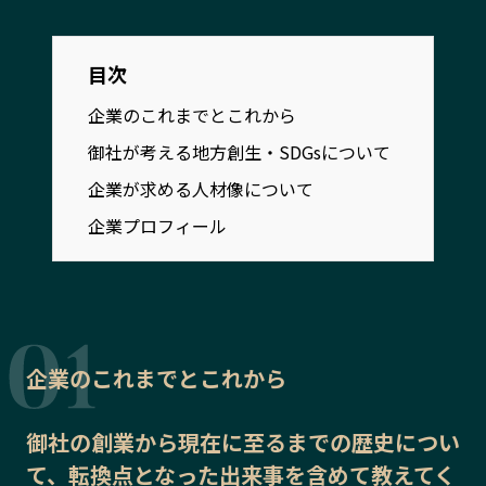
宮崎エリア
鹿児島エリア
沖縄エリア
目次
企業のこれまでとこれから
カテゴリから探す
御社が考える地方創生・SDGsについて
特集コンテンツ
地域を代表する 企業100選
企業が求める人材像について
プレスリリース
行政連携記事
企業プロフィール
MILCプロジェクト
選出企業特別対談
Localist
SDGsの先駆者
イベント
飲食店
地域豆知識
ニッポンの百選大全集
企業のこれまでとこれから
Sporkle
御社の
創業から現在に至るまでの歴史
につい
「人」から探す
て、転換点となった出来事を含めて教えてく