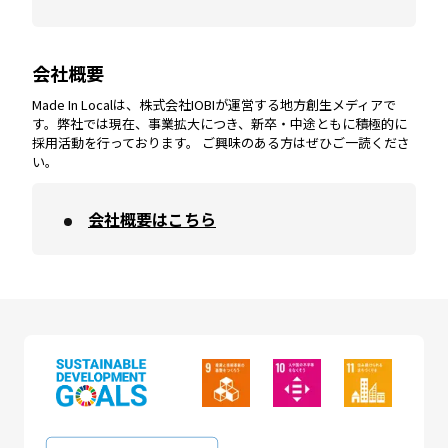
会社概要
沖縄
エリア
高知
エリア
Made In Localは、株式会社IOBIが運営する地方創生メディアで
す。弊社では現在、事業拡大につき、新卒・中途ともに積極的に
採用活動を行っております。 ご興味のある方はぜひご一読くださ
い。
会社概要はこちら