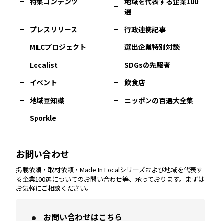
特集コンテンツ
地域を代表する企業100
選
佐賀
エリア
岡山
エリア
北摂
エリア
長野
エリア
東京23区
エリア
福島
エリア
プレスリリース
行政連携記事
MILCプロジェクト
選出企業特別対談
長崎
エリア
広島
エリア
堺・泉州
エリア
岐阜
エリア
多摩
エリア
Localist
SDGsの先駆者
イベント
飲食店
熊本
エリア
山口
エリア
河内
エリア
静岡
エリア
神奈川
エリア
地域豆知識
ニッポンの百選大全集
Sporkle
大分
エリア
徳島
エリア
兵庫
エリア
愛知
エリア
山梨
エリア
お問い合わせ
掲載依頼・取材依頼・Made In Localシリーズおよび地域を代表す
宮崎
エリア
香川
エリア
奈良
エリア
三重
エリア
る企業100選についてのお問い合わせ等、承っております。まずは
お気軽にご相談ください。
お問い合わせはこちら
鹿児島
エリア
愛媛
エリア
和歌山
エリア