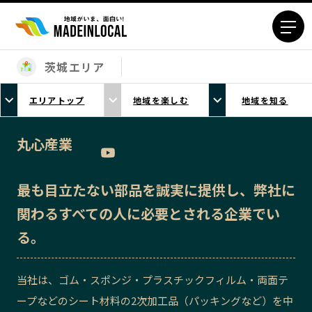
茨城エリア
エリアから探す
エリアトップ
地域を楽しむ
地域を知る
北海道エリア
青森エリア
岩手エリア
宮城エリア
丸心産業
秋田エリア
山形エリア
福島エリア
茨城エリア
最も目立たない部品を誠実に提供し、弊社に
栃木エリア
群馬エリア
関わるすべての人に必要とされる企業でい
埼玉エリア
千葉エリア
る。
東京23区エリア
多摩エリア
神奈川エリア
新潟エリア
当社は、ゴム・スポンジ・プラスチックフィルム・両面テ
富山エリア
石川エリア
ープなどのシート材料の2次加工品（パッキングなど）を中
福井エリア
山梨エリア