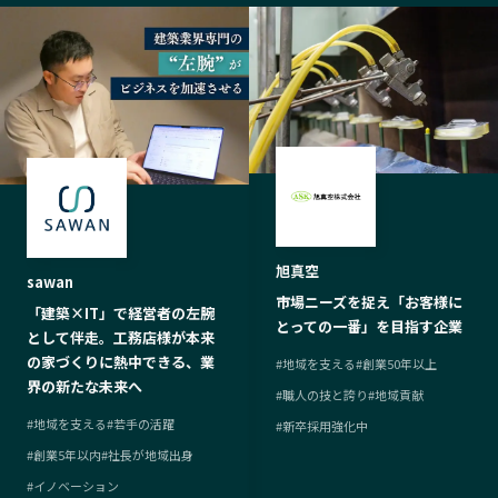
旭真空
sawan
市場ニーズを捉え「お客様に
「建築×IT」で経営者の左腕
とっての一番」を目指す企業
として伴走。工務店様が本来
の家づくりに熱中できる、業
#
地域を支える
#
創業50年以上
界の新たな未来へ
#
職人の技と誇り
#
地域貢献
#
地域を支える
#
若手の活躍
#
新卒採用強化中
#
創業5年以内
#
社長が地域出身
#
イノベーション