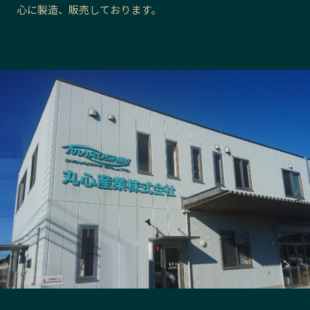
心に製造、販売しております。
長野エリア
岐阜エリア
静岡エリア
愛知エリア
三重エリア
滋賀エリア
京都エリア
大阪市エリア
北摂エリア
堺・泉州エリア
河内エリア
兵庫エリア
奈良エリア
和歌山エリア
鳥取エリア
島根エリア
岡山エリア
広島エリア
山口エリア
徳島エリア
香川エリア
愛媛エリア
高知エリア
福岡エリア
佐賀エリア
長崎エリア
熊本エリア
大分エリア