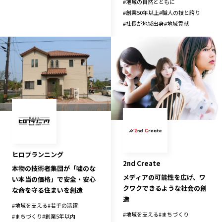
#
地域の自然とともに
#
創業50年以上
#
職人の技と誇り
#
社長が地域出身
#
地域貢献
ヒロプランニング
2nd Create
本物の技術者集団が「嘘のな
メディアの可能性を広げ、ワ
い本当の価格」で安全・安心
クワクできるような社会の創
な命を守る住まいを創造
造
#
地域を支える
#
若手の活躍
#
地域を支える
#
まちづくり
#
まちづくり
#
創業5年以内