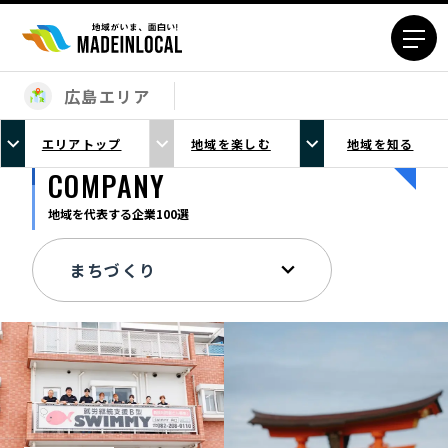
広島エリア
エリアから探す
エリアトップ
地域を楽しむ
地域を知る
北海道エリア
青森エリア
COMPANY
岩手エリア
宮城エリア
地域を代表する企業100選
秋田エリア
山形エリア
福島エリア
茨城エリア
栃木エリア
群馬エリア
埼玉エリア
千葉エリア
東京23区エリア
多摩エリア
神奈川エリア
新潟エリア
富山エリア
石川エリア
福井エリア
山梨エリア