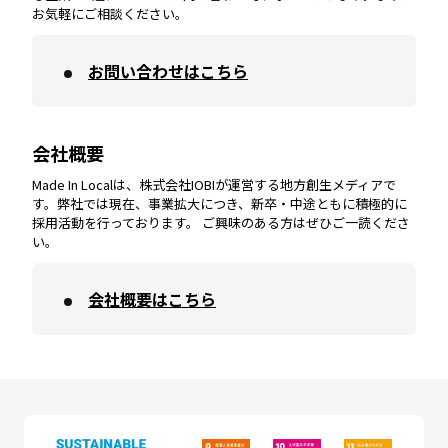
お気軽にご相談ください。
お問い合わせはこちら
鹿児島
エリア
愛媛
エリア
和歌山
エリア
会社概要
沖縄
エリア
高知
エリア
Made In Localは、株式会社IOBIが運営する地方創生メディアで
す。弊社では現在、事業拡大につき、新卒・中途ともに積極的に
採用活動を行っております。 ご興味のある方はぜひご一読くださ
い。
会社概要はこちら