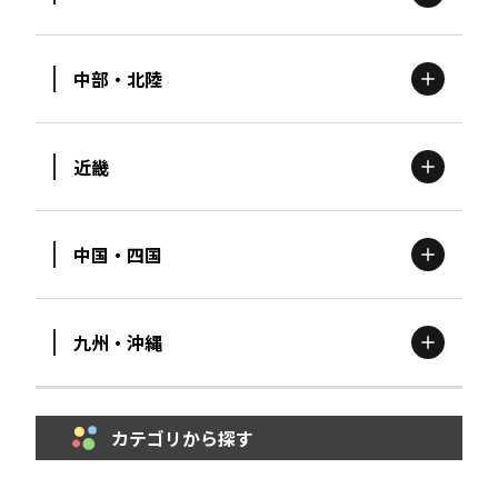
北海道
エリア
中部・北陸
茨城
エリア
青森
エリア
近畿
新潟
エリア
栃木
エリア
岩手
エリア
中国・四国
滋賀
エリア
富山
エリア
群馬
エリア
宮城
エリア
九州・沖縄
鳥取
エリア
京都
エリア
石川
エリア
埼玉
エリア
秋田
エリア
カテゴリから探す
福岡
エリア
島根
エリア
大阪市
エリア
福井
エリア
千葉
エリア
山形
エリア