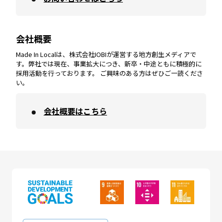
会社概要
沖縄
エリア
高知
エリア
Made In Localは、株式会社IOBIが運営する地方創生メディアで
す。弊社では現在、事業拡大につき、新卒・中途ともに積極的に
採用活動を行っております。 ご興味のある方はぜひご一読くださ
い。
会社概要はこちら