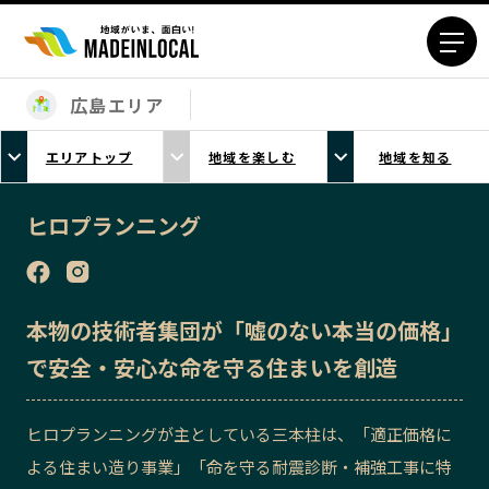
広島エリア
エリアから探す
エリアトップ
地域を楽しむ
地域を知る
北海道エリア
青森エリア
岩手エリア
宮城エリア
ヒロプランニング
秋田エリア
山形エリア
福島エリア
茨城エリア
栃木エリア
群馬エリア
本物の技術者集団が「嘘のない本当の価格」
埼玉エリア
千葉エリア
で安全・安心な命を守る住まいを創造
東京23区エリア
多摩エリア
神奈川エリア
新潟エリア
ヒロプランニングが主としている三本柱は、「適正価格に
富山エリア
石川エリア
よる住まい造り事業」「命を守る耐震診断・補強工事に特
福井エリア
山梨エリア