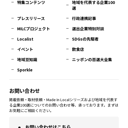
特集コンテンツ
地域を代表する企業100
選
佐賀
エリア
岡山
エリア
北摂
エリア
長野
エリア
東京23区
エリア
福島
エリア
プレスリリース
行政連携記事
MILCプロジェクト
選出企業特別対談
長崎
エリア
広島
エリア
堺・泉州
エリア
岐阜
エリア
多摩
エリア
Localist
SDGsの先駆者
イベント
飲食店
熊本
エリア
山口
エリア
河内
エリア
静岡
エリア
神奈川
エリア
地域豆知識
ニッポンの百選大全集
Sporkle
大分
エリア
徳島
エリア
兵庫
エリア
愛知
エリア
山梨
エリア
お問い合わせ
掲載依頼・取材依頼・Made In Localシリーズおよび地域を代表す
宮崎
エリア
香川
エリア
奈良
エリア
三重
エリア
る企業100選についてのお問い合わせ等、承っております。まずは
お気軽にご相談ください。
お問い合わせはこちら
鹿児島
エリア
愛媛
エリア
和歌山
エリア