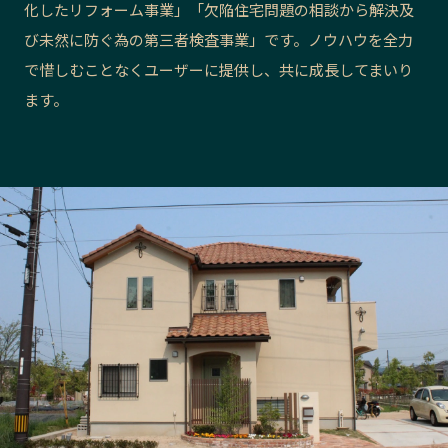
化したリフォーム事業」「欠陥住宅問題の相談から解決及
長野エリア
岐阜エリア
び未然に防ぐ為の第三者検査事業」です。ノウハウを全力
静岡エリア
愛知エリア
で惜しむことなくユーザーに提供し、共に成長してまいり
三重エリア
滋賀エリア
ます。
京都エリア
大阪市エリア
北摂エリア
堺・泉州エリア
河内エリア
兵庫エリア
奈良エリア
和歌山エリア
鳥取エリア
島根エリア
岡山エリア
広島エリア
山口エリア
徳島エリア
香川エリア
愛媛エリア
高知エリア
福岡エリア
佐賀エリア
長崎エリア
熊本エリア
大分エリア