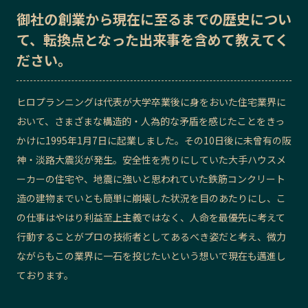
御社の
創業から現在に至るまでの歴史
につい
記事ライター
アンバサダー
て、転換点となった出来事を含めて教えてく
ださい。
お問い合わせ
会社概要
ヒロプランニングは代表が大学卒業後に身をおいた住宅業界に
おいて、さまざまな構造的・人為的な矛盾を感じたことをきっ
かけに1995年1月7日に起業しました。その10日後に未曾有の阪
神・淡路大震災が発生。安全性を売りにしていた大手ハウスメ
ーカーの住宅や、地震に強いと思われていた鉄筋コンクリート
造の建物までいとも簡単に崩壊した状況を目のあたりにし、こ
の仕事はやはり利益至上主義ではなく、人命を最優先に考えて
行動することがプロの技術者としてあるべき姿だと考え、微力
ながらもこの業界に一石を投じたいという想いで現在も邁進し
ております。