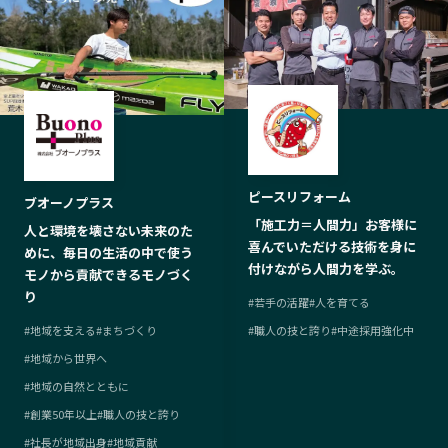
ピースリフォーム
ブオーノプラス
「施工力＝人間力」お客様に
人と環境を壊さない未来のた
喜んでいただける技術を身に
めに、毎日の生活の中で使う
付けながら人間力を学ぶ。
モノから貢献できるモノづく
り
#
若手の活躍
#
人を育てる
#
地域を支える
#
まちづくり
#
職人の技と誇り
#
中途採用強化中
#
地域から世界へ
#
地域の自然とともに
#
創業50年以上
#
職人の技と誇り
#
社長が地域出身
#
地域貢献