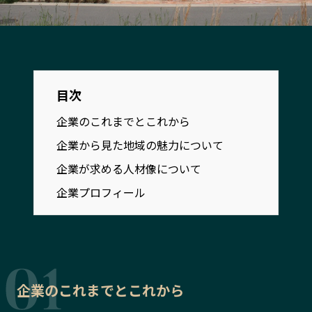
宮崎エリア
鹿児島エリア
沖縄エリア
カテゴリから探す
目次
特集コンテンツ
地域を代表する 企業100選
企業のこれまでとこれから
プレスリリース
行政連携記事
企業から見た地域の魅力について
MILCプロジェクト
選出企業特別対談
企業が求める人材像について
Localist
SDGsの先駆者
企業プロフィール
イベント
飲食店
地域豆知識
ニッポンの百選大全集
Sporkle
企業のこれまでとこれから
「人」から探す