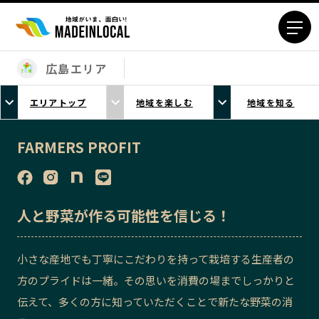
広島エリア
エリアから探す
エリアトップ
地域を楽しむ
地域を知る
北海道エリア
青森エリア
岩手エリア
宮城エリア
FARMERS PROFIT
秋田エリア
山形エリア
福島エリア
茨城エリア
栃木エリア
群馬エリア
人と野菜が作る可能性を信じる！
埼玉エリア
千葉エリア
東京23区エリア
多摩エリア
小さな産地でも丁寧にこだわりを持って栽培する生産者の
神奈川エリア
新潟エリア
方のプライドは一緒。その思いを消費の場までしっかりと
富山エリア
石川エリア
伝えて、多くの方に知っていただくことで新たな野菜の消
福井エリア
山梨エリア