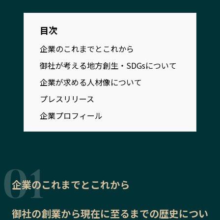
宮崎エリア
鹿児島エリア
沖縄エリア
目次
企業のこれまでとこれから
カテゴリから探す
御社が考える地方創生・SDGsについて
企業が求める人材像について
特集コンテンツ
地域を代表する 企業100選
プレスリリース
プレスリリース
行政連携記事
MILCプロジェクト
選出企業特別対談
企業プロフィール
Localist
SDGsの先駆者
イベント
飲食店
地域豆知識
ニッポンの百選大全集
Sporkle
企業のこれまでとこれから
御社の
創業から現在に至るまでの歴史
につい
「人」から探す