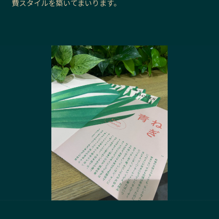
費スタイルを築いてまいります。
長野エリア
岐阜エリア
静岡エリア
愛知エリア
三重エリア
滋賀エリア
京都エリア
大阪市エリア
北摂エリア
堺・泉州エリア
河内エリア
兵庫エリア
奈良エリア
和歌山エリア
鳥取エリア
島根エリア
岡山エリア
広島エリア
山口エリア
徳島エリア
香川エリア
愛媛エリア
高知エリア
福岡エリア
佐賀エリア
長崎エリア
熊本エリア
大分エリア