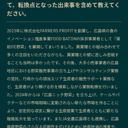
て、転換点となった出来事を含めて教えてく
記事ライター
アンバサダー
ださい。
お問い合わせ
会社概要
2023年に株式会社FARMERS PROFITを創業し、広島県の食の
イノベーション推進事業FOOD BATONの採択事業者として「薬
局DE野菜」を展開してまいりました。異業種との組み合わせで
多くの注目をいただきながらも、異業種との壁に苦しみ苦戦す
ることも当時は多かったです。その後、大手小売事業者の広島
地区における野菜販売事業の立ち上げやコンサルティング業務
の受託、行政からの該当エリア生産者の販売サポート業務な
ど、生産者がより稼げる形を模索しながら業務転換を行いまし
た。2024年からは「広島ニッチ野菜」を立ち上げ、ケールやパ
クチーなどの市場相場に変動されない新たな市場を作ることに
より、安定的な収支に繋がる生産提案で生産者とともに新たな
販路拡大を狙っています。またJA全農広島様とも連携し、広島
県産野菜のさらなる可能性を広げるために地産地消の推進や、