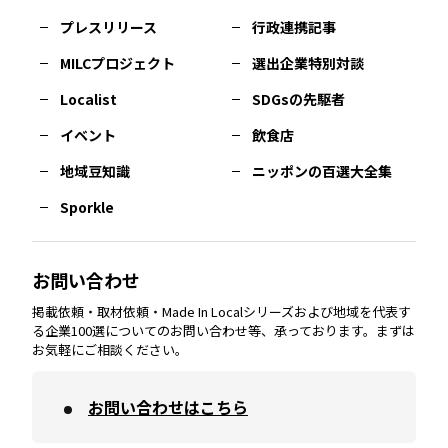
佐賀
エリア
岡山
エリア
北摂
エリア
長野
エリア
東京23区
エリア
福島
エリア
プレスリリース
行政連携記事
MILCプロジェクト
選出企業特別対談
長崎
エリア
広島
エリア
堺・泉州
エリア
岐阜
エリア
多摩
エリア
Localist
SDGsの先駆者
イベント
飲食店
熊本
エリア
山口
エリア
河内
エリア
静岡
エリア
神奈川
エリア
地域豆知識
ニッポンの百選大全集
Sporkle
大分
エリア
徳島
エリア
兵庫
エリア
愛知
エリア
山梨
エリア
お問い合わせ
掲載依頼・取材依頼・Made In Localシリーズおよび地域を代表す
宮崎
エリア
香川
エリア
奈良
エリア
三重
エリア
る企業100選についてのお問い合わせ等、承っております。まずは
お気軽にご相談ください。
お問い合わせはこちら
鹿児島
エリア
愛媛
エリア
和歌山
エリア