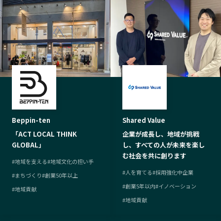
Beppin-ten
Shared Value
「ACT LOCAL THINK
企業が成長し、地域が挑戦
GLOBAL」
し、すべての人が未来を楽し
む社会を共に創ります
#
地域を支える
#
地域文化の担い手
#
人を育てる
#
採用強化中企業
#
まちづくり
#
創業50年以上
#
創業5年以内
#
イノベーション
#
地域貢献
#
地域貢献