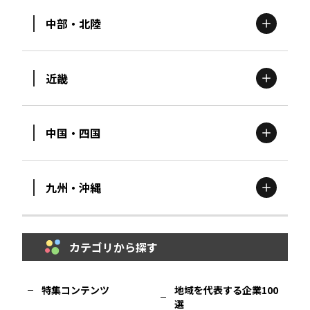
中部・北陸
茨城
エリア
青森
エリア
近畿
新潟
エリア
栃木
エリア
岩手
エリア
中国・四国
滋賀
エリア
富山
エリア
群馬
エリア
宮城
エリア
九州・沖縄
鳥取
エリア
京都
エリア
石川
エリア
埼玉
エリア
秋田
エリア
カテゴリから探す
福岡
エリア
島根
エリア
大阪市
エリア
福井
エリア
千葉
エリア
山形
エリア
特集コンテンツ
地域を代表する企業100
選