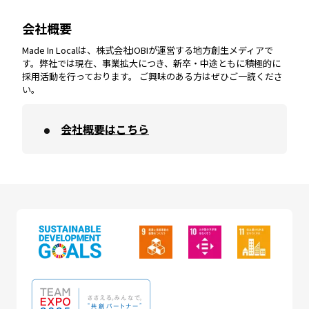
会社概要
沖縄
エリア
高知
エリア
Made In Localは、株式会社IOBIが運営する地方創生メディアで
す。弊社では現在、事業拡大につき、新卒・中途ともに積極的に
採用活動を行っております。 ご興味のある方はぜひご一読くださ
い。
会社概要はこちら