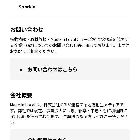
Sporkle
大分
エリア
徳島
エリア
兵庫
エリア
愛知
エリア
山梨
エリア
お問い合わせ
掲載依頼・取材依頼・Made In Localシリーズおよび地域を代表す
宮崎
エリア
香川
エリア
奈良
エリア
三重
エリア
る企業100選についてのお問い合わせ等、承っております。まずは
お気軽にご相談ください。
お問い合わせはこちら
鹿児島
エリア
愛媛
エリア
和歌山
エリア
会社概要
沖縄
エリア
高知
エリア
Made In Localは、株式会社IOBIが運営する地方創生メディアで
す。弊社では現在、事業拡大につき、新卒・中途ともに積極的に
採用活動を行っております。 ご興味のある方はぜひご一読くださ
い。