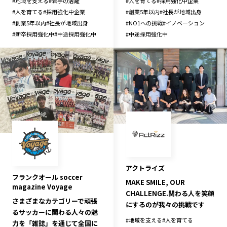
#
地域を支える
#
若手の活躍
#
人を育てる
#
採用強化中企業
#
人を育てる
#
採用強化中企業
#
創業5年以内
#
社長が地域出身
#
創業5年以内
#
社長が地域出身
#
NO1への挑戦
#
イノベーション
#
新卒採用強化中
#
中途採用強化中
#
中途採用強化中
アクトライズ
フランクオール soccer
MAKE SMILE, OUR
magazine Voyage
CHALLENGE.関わる人を笑顔
さまざまなカテゴリーで頑張
にするのが我々の挑戦です
るサッカーに関わる人々の魅
#
地域を支える
#
人を育てる
力を「雑誌」を通じて全国に