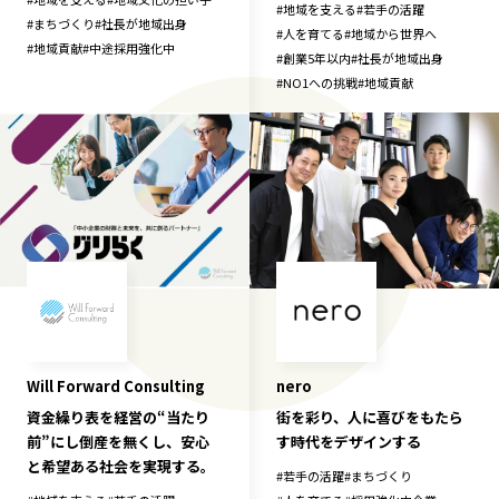
#
地域を支える
#
若手の活躍
#
まちづくり
#
社長が地域出身
#
人を育てる
#
地域から世界へ
#
地域貢献
#
中途採用強化中
#
創業5年以内
#
社長が地域出身
#
NO1への挑戦
#
地域貢献
Will Forward Consulting
nero
資金繰り表を経営の“当たり
街を彩り、人に喜びをもたら
前”にし倒産を無くし、安心
す時代をデザインする
と希望ある社会を実現する。
#
若手の活躍
#
まちづくり