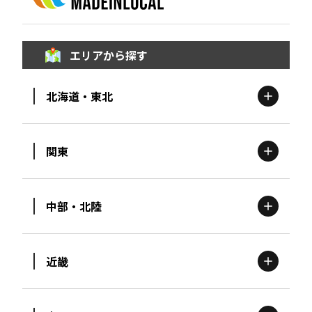
エリアから探す
北海道・東北
関東
北海道
エリア
中部・北陸
茨城
エリア
青森
エリア
近畿
新潟
エリア
栃木
エリア
岩手
エリア