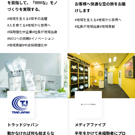
を目指して。「!!!!!!な」モノ
お客様へ快適な空の旅をお届
づくりを実現する。
けします
#
地域を支える
#
若手の活躍
#
地域を支える
#
地域から世界へ
#
人を育てる
#
地域から世界へ
#
社長が地域出身
#
地域貢献
#
採用強化中企業
#
社長が地域出身
#
NO1への挑戦
#
イノベーション
#
地域貢献
#
中途採用強化中
トラッドジャパン
メディアファイブ
動かなければ何も始まらな
半年をかけて未経験者にプロ