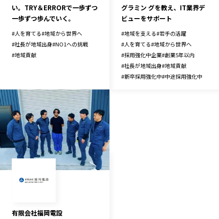
い。TRY＆ERRORで一歩ずつ
グラミン グを教え、IT業界デ
一歩ずつ歩んでいく。
ビューをサポート
#
人を育てる
#
地域から世界へ
#
地域を支える
#
若手の活躍
#
社長が地域出身
#
NO1への挑戦
#
人を育てる
#
地域から世界へ
#
地域貢献
#
採用強化中企業
#
創業5年以内
#
社長が地域出身
#
地域貢献
#
新卒採用強化中
#
中途採用強化中
有限会社福岡電設