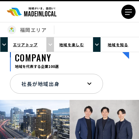
福岡エリア
エリアから探す
エリアトップ
地域を楽しむ
地域を知る
北海道エリア
青森エリア
COMPANY
岩手エリア
宮城エリア
地域を代表する企業100選
秋田エリア
山形エリア
福島エリア
茨城エリア
栃木エリア
群馬エリア
埼玉エリア
千葉エリア
東京23区エリア
多摩エリア
神奈川エリア
新潟エリア
富山エリア
石川エリア
福井エリア
山梨エリア