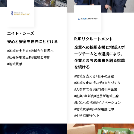
長野エリア
岐阜エリア
静岡エリア
愛知エリア
三重エリア
滋賀エリア
エイト・シーズ
京都エリア
大阪市エリア
RJPリクルートメント
安心と安全を世界にとどける
北摂エリア
堺・泉州エリア
企業への採用支援と地域スポ
#
地域を支える
#
地域から世界へ
ーツチームとの連携により、
河内エリア
兵庫エリア
#
社長が地域出身
#
伝統と革新
企業とまちの未来を創る挑戦
奈良エリア
和歌山エリア
#
地域貢献
を続ける
鳥取エリア
島根エリア
#
地域を支える
#
若手の活躍
岡山エリア
広島エリア
#
地域文化の担い手
#
まちづくり
#
人を育てる
#
採用強化中企業
山口エリア
徳島エリア
#
創業5年以内
#
社長が地域出身
香川エリア
愛媛エリア
#
NO1への挑戦
#
イノベーション
#
地域貢献
#
新卒採用強化中
高知エリア
福岡エリア
#
中途採用強化中
佐賀エリア
長崎エリア
熊本エリア
大分エリア