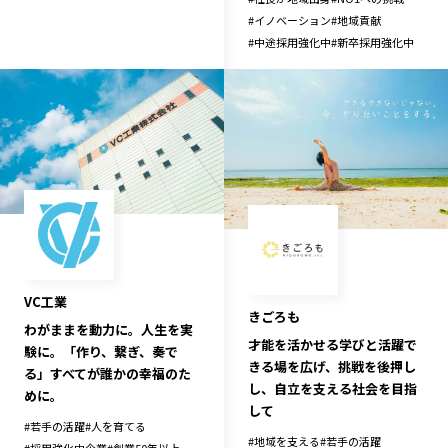
#
イノベーション
#
地域貢献
#
中途採用強化中
#
新卒採用強化中
VC工業
きごろも
わがままを動力に。人生を実
才能を活かせる学びと活躍で
験に。「作り、繋ぎ、奏で
きる場を広げ、挑戦を後押し
る」すべてが誰かの幸福のた
し、自立を支える社会を目指
めに。
して
#
若手の活躍
#
人を育てる
#
地域を支える
#
若手の活躍