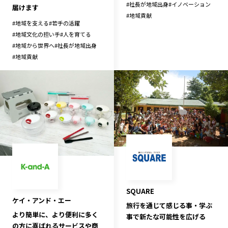
#
社長が地域出身
#
イノベーション
届けます
#
地域貢献
#
地域を支える
#
若手の活躍
#
地域文化の担い手
#
人を育てる
#
地域から世界へ
#
社長が地域出身
#
地域貢献
SQUARE
ケイ・アンド・エー
旅行を通じて感じる事・学ぶ
より簡単に、より便利に多く
事で新たな可能性を広げる
の方に喜ばれるサービスや商