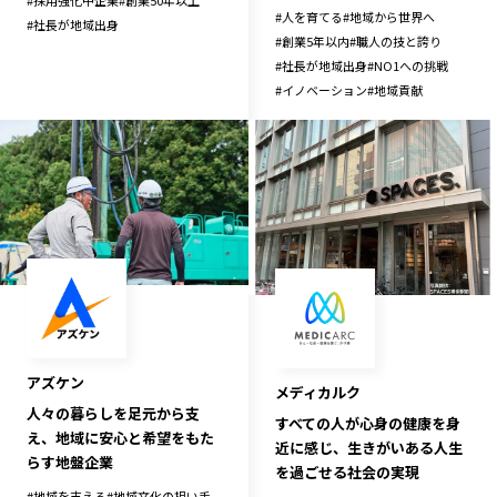
#
採用強化中企業
#
創業50年以上
#
人を育てる
#
地域から世界へ
#
社長が地域出身
#
創業5年以内
#
職人の技と誇り
#
社長が地域出身
#
NO1への挑戦
#
イノベーション
#
地域貢献
アズケン
メディカルク
人々の暮らしを足元から支
すべての人が心身の健康を身
え、地域に安心と希望をもた
近に感じ、生きがいある人生
らす地盤企業
を過ごせる社会の実現
#
地域を支える
#
地域文化の担い手