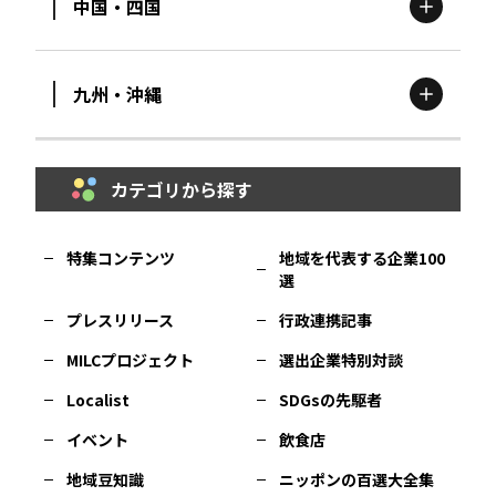
中国・四国
滋賀
エリア
富山
エリア
群馬
エリア
宮城
エリア
九州・沖縄
鳥取
エリア
京都
エリア
石川
エリア
埼玉
エリア
秋田
エリア
カテゴリから探す
福岡
エリア
島根
エリア
大阪市
エリア
福井
エリア
千葉
エリア
山形
エリア
特集コンテンツ
地域を代表する企業100
選
佐賀
エリア
岡山
エリア
北摂
エリア
長野
エリア
東京23区
エリア
福島
エリア
プレスリリース
行政連携記事
MILCプロジェクト
選出企業特別対談
長崎
エリア
広島
エリア
堺・泉州
エリア
岐阜
エリア
多摩
エリア
Localist
SDGsの先駆者
イベント
飲食店
熊本
エリア
山口
エリア
河内
エリア
静岡
エリア
神奈川
エリア
地域豆知識
ニッポンの百選大全集