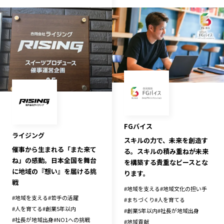
記事ライター
アンバサダー
お問い合わせ
会社概要
FGバイス
ライジング
スキルの力で、未来を創造す
催事から生まれる「また来て
る。スキルの積み重ねが未来
ね」の感動。日本全国を舞台
を構築する貴重なピースとな
に地域の『想い』を届ける挑
ります。
戦
#
地域を支える
#
地域文化の担い手
#
地域を支える
#
若手の活躍
#
まちづくり
#
人を育てる
#
人を育てる
#
創業5年以内
#
創業5年以内
#
社長が地域出身
#
社長が地域出身
#
NO1への挑戦
#
地域貢献