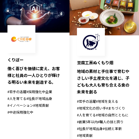
宮崎エリア
鹿児島エリア
沖縄エリア
カテゴリから探す
特集コンテンツ
地域を代表する 企業100選
くりぼー
プレスリリース
行政連携記事
豆腐工房ぬくもり畑
働く喜びを価値に変え、お客
MILCプロジェクト
選出企業特別対談
地域の素材と手仕事で育むや
様と社員の一人ひとりが輝け
さしい手土産文化を通じ、子
Localist
SDGsの先駆者
る明るい未来を創造する。
どもも大人も育ち合える食の
イベント
飲食店
未来を創る
#
若手の活躍
#
採用強化中企業
#
人を育てる
#
社長が地域出身
地域豆知識
ニッポンの百選大全集
#
若手の活躍
#
地域を支える
#
イノベーション
#
地域貢献
#
地域文化の担い手
#
まちづくり
Sporkle
#
中途採用強化中
#
人を育てる
#
地域の自然とともに
#
創業5年以内
#
職人の技と誇り
#
社長が地域出身
#
伝統と革新
「人」から探す
#
地域貢献