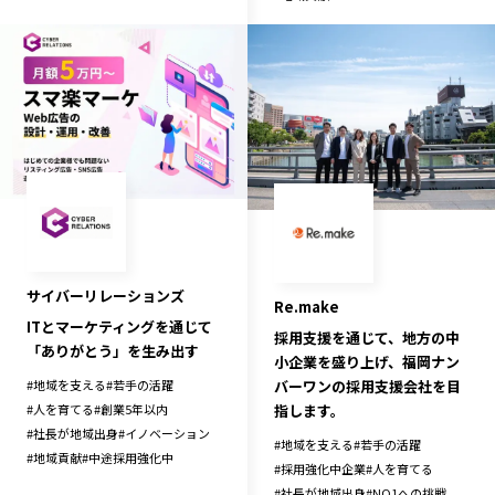
サイバーリレーションズ
Re.make
ITとマーケティングを通じて
採用支援を通じて、地方の中
「ありがとう」を生み出す
小企業を盛り上げ、福岡ナン
バーワンの採用支援会社を目
#
地域を支える
#
若手の活躍
指します。
#
人を育てる
#
創業5年以内
#
社長が地域出身
#
イノベーション
#
地域を支える
#
若手の活躍
#
地域貢献
#
中途採用強化中
#
採用強化中企業
#
人を育てる
#
社長が地域出身
#
NO1への挑戦