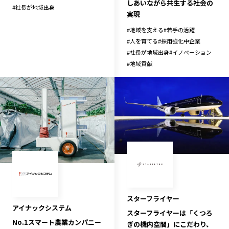
しあいながら共生する社会の
#
社長が地域出身
実現
#
地域を支える
#
若手の活躍
#
人を育てる
#
採用強化中企業
#
社長が地域出身
#
イノベーション
#
地域貢献
スターフライヤー
アイナックシステム
スターフライヤーは「くつろ
No.1スマート農業カンパニー
ぎの機内空間」にこだわり、