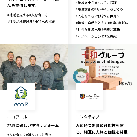
#
地域を支える
#
若手の活躍
品を提供します。
#
地域文化の担い手
#
まちづくり
#
地域を支える
#
人を育てる
#
人を育てる
#
地域から世界へ
#
社長が地域出身
#
NO1への挑戦
#
地域の自然とともに
#
創業5年以内
#
社長が地域出身
#
伝統と革新
#
イノベーション
#
地域貢献
エコアール
コレクティブ
地球に優しい住宅リフォーム
人の持つ無限の可能性を信
じ、相互に人格と個性を尊重
#
人を育てる
#
職人の技と誇り