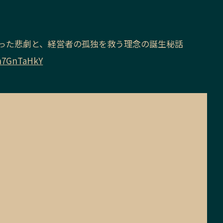
った悲劇と、経営者の孤独を救う理念の誕生秘話
n7GnTaHkY