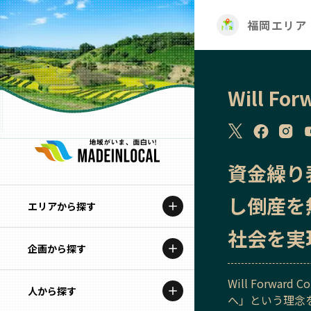
福岡エリア
Will For
資金繰り
し倒産を
エリアから探す
社会を実
企画から探す
北海道
Will Forwa
特集コンテンツ
人から探す
青森
へ」という理念