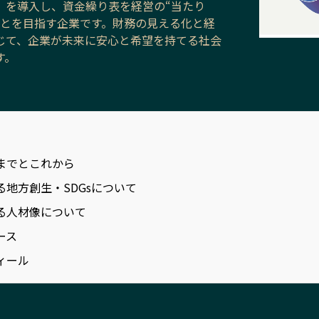
」を導入し、資金繰り表を経営の“当たり
ことを目指す企業です。財務の見える化と経
じて、企業が未来に安心と希望を持てる社会
す。
までとこれから
る地方創生・SDGsについて
る人材像について
ース
ィール