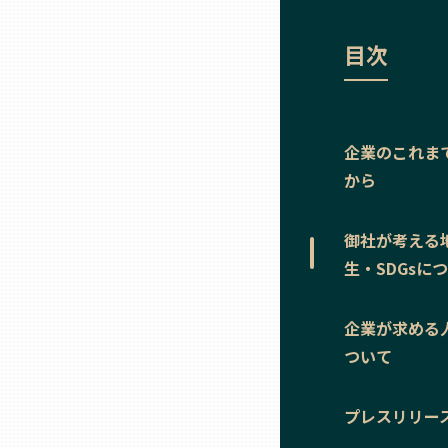
ニッポンの百選大全集
群馬
目次
Sporkle
埼玉
千葉
企業のこれま
から
東京23区
御社が考える
多摩地域
生・SDGsに
神奈川
企業が求める
ついて
新潟
プレスリリー
富山