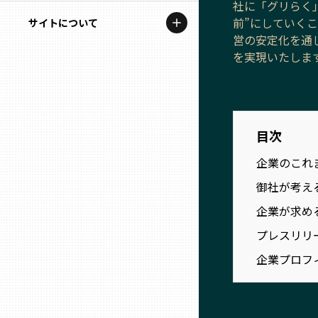
社に「グリらく
地域を代表する企業100選
記事ライター
前”にしていく
サイトについて
岩手
プレスリリース
営の安定化を通
アンバサダー
を実現いたしま
私たちの理念
宮城
行政連携記事
お問い合わせ
MILCプロジェクト
秋田
運営会社情報
選出企業特別対談
目次
山形
企業のこれ
Localist
御社が考え
SDGsの先駆者
福島
企業が求め
イベント
プレスリリ
茨城
企業プロフ
飲食店
栃木
地域豆知識