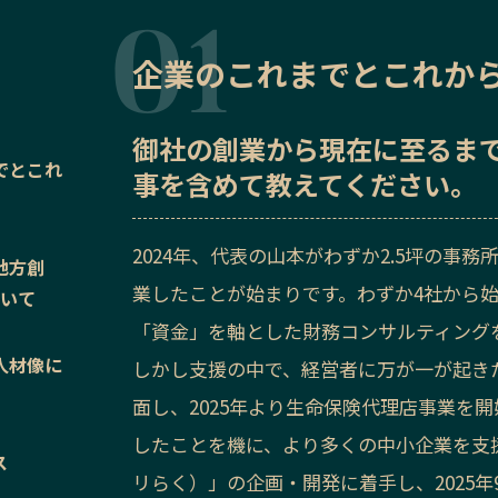
企業のこれまでとこれか
御社の
創業から現在に至るま
でとこれ
事を含めて教えてください。
2024年、代表の山本がわずか2.5坪の事務所を借り
地方創
業したことが始まりです。わずか4社から始
ついて
「資金」を軸とした財務コンサルティング
人材像に
しかし支援の中で、経営者に万が一が起き
面し、2025年より生命保険代理店事業を
したことを機に、より多くの中小企業を支
ス
リらく）」の企画・開発に着手し、2025