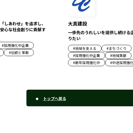
大真建設
「しあわせ」を追求し、
安心な社会創りに貢献す
一歩先のうれしいを提供し続ける
りたい
#
採用強化中企業
#
地域を支える
#
まちづくり
#
伝統と革新
#
採用強化中企業
#
地域貢献
#
新卒採用強化中
#
中途採用強
トップへ戻る