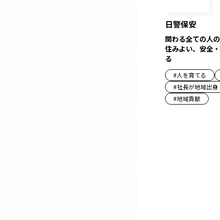
三重
日警保安
関わる全ての人の
住みよい、安全・
滋賀
る
#
人を育てる
京都
#
社長が地域出身
#
地域貢献
大阪市
北摂
堺・泉州
河内