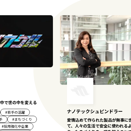
中で世の中を変える
ナノテックシュピンドラー
#
若手の活躍
手
#
まちづくり
愛情込めて作られた製品が無事に
て、人々の生活で安全に使われる
#
採用強化中企業