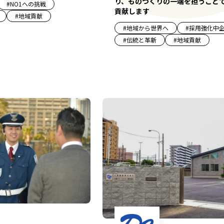
り、ものづくりの一端を担うこと
#
NO1への挑戦
貢献します
#
地域貢献
#
地域から世界へ
#
採用強化中
#
伝統と革新
#
地域貢献