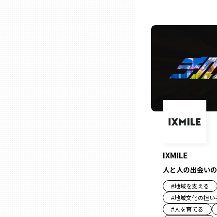
ニッポンの百選大全集
群馬
Sporkle
埼玉
千葉
東京23区
多摩地域
IXMILE
神奈川
人と人の出会いの
#
地域を支える
新潟
#
地域文化の担い
#
人を育てる
富山