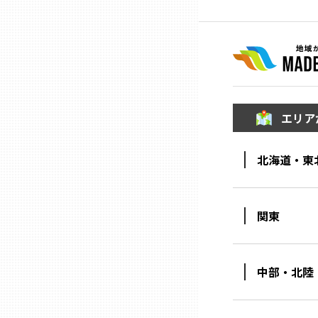
兵庫
奈良
和歌山
エリア
鳥取
北海道・東
島根
関東
岡山
中部・北陸
広島