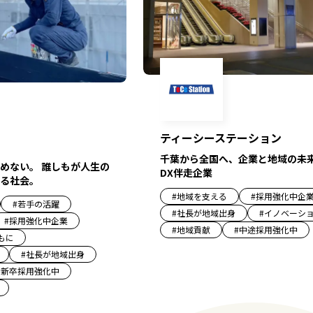
ティーシーステーション
千葉から全国へ、企業と地域の未
めない。 誰しもが人生の
DX伴走企業
る社会。
#
地域を支える
#
採用強化中企
#
若手の活躍
#
社長が地域出身
#
イノベーシ
#
採用強化中企業
#
地域貢献
#
中途採用強化中
もに
#
社長が地域出身
#
新卒採用強化中