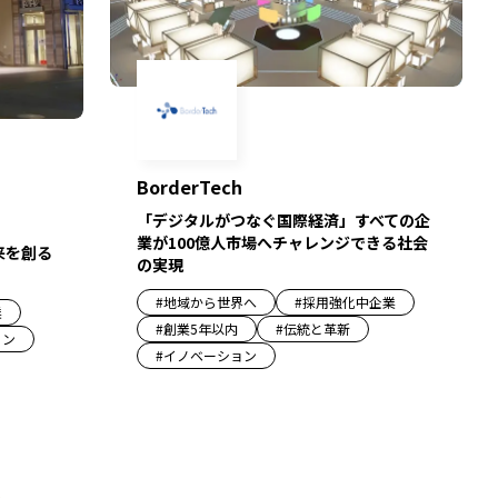
BorderTech
「デジタルがつなぐ国際経済」すべての企
業が100億人市場へチャレンジできる社会
来を創る
の実現
#
地域から世界へ
#
採用強化中企業
業
#
創業5年以内
#
伝統と革新
ョン
#
イノベーション