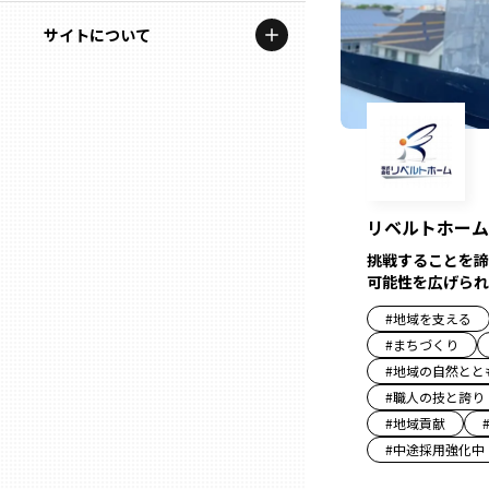
地域を代表する企業100選
記事ライター
サイトについて
岩手
プレスリリース
アンバサダー
私たちの理念
宮城
行政連携記事
お問い合わせ
MILCプロジェクト
秋田
運営会社情報
選出企業特別対談
リベルトホーム
山形
Localist
挑戦することを諦
可能性を広げられ
SDGsの先駆者
福島
#
地域を支える
#
まちづくり
イベント
#
地域の自然とと
茨城
#
職人の技と誇り
飲食店
#
地域貢献
栃木
地域豆知識
#
中途採用強化中