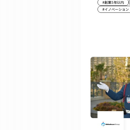
#
創業5年以内
#
イノベーション
石川
福井
山梨
長野
岐阜
静岡
愛知