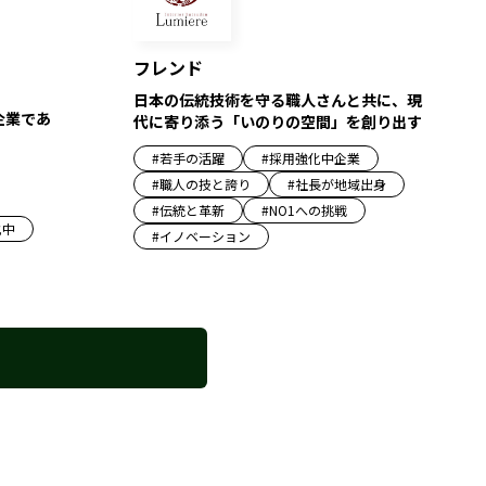
フレンド
日本の伝統技術を守る職人さんと共に、現
企業であ
代に寄り添う「いのりの空間」を創り出す
#
若手の活躍
#
採用強化中企業
#
職人の技と誇り
#
社長が地域出身
#
伝統と革新
#
NO1への挑戦
化中
#
イノベーション