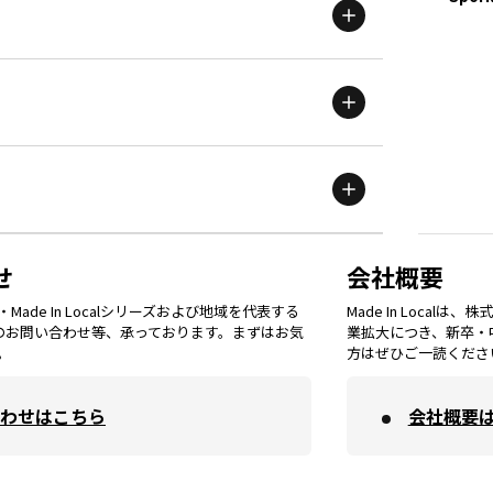
新潟
エリア
栃木
エリア
岩手
エリア
滋賀
エリア
富山
エリア
群馬
エリア
宮城
エリア
鳥取
エリア
京都
エリア
石川
エリア
埼玉
エリア
秋田
エリア
せ
会社概要
福岡
エリア
ade In Localシリーズおよび地域を代表する
Made In Loca
島根
エリア
大阪市
エリア
てのお問い合わせ等、承っております。まずはお気
業拡大につき、新卒・
福井
エリア
千葉
エリア
。
方はぜひご一読くださ
山形
エリア
佐賀
エリア
岡山
エリア
わせはこちら
会社概要
北摂
エリア
長野
エリア
東京23区
エリア
福島
エリア