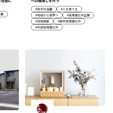
で社会に
への橋渡しを行う
#
若手の活躍
#
人を育てる
企業
#
地域から世界へ
#
採用強化中企業
#
地域貢献
#
新卒採用強化中
#
中途採用強化中