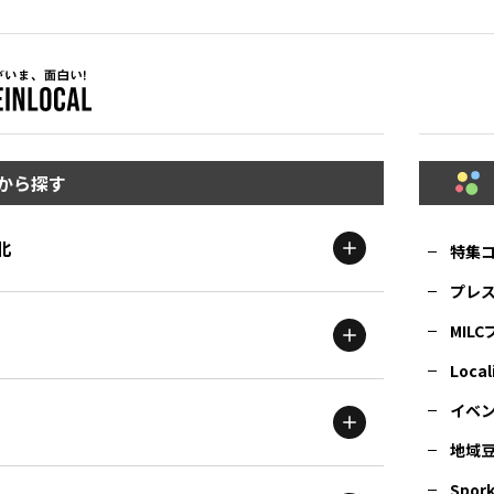
から探す
北
特集
プレ
MIL
北海道
エリア
Local
イベ
地域
茨城
エリア
青森
エリア
Spork