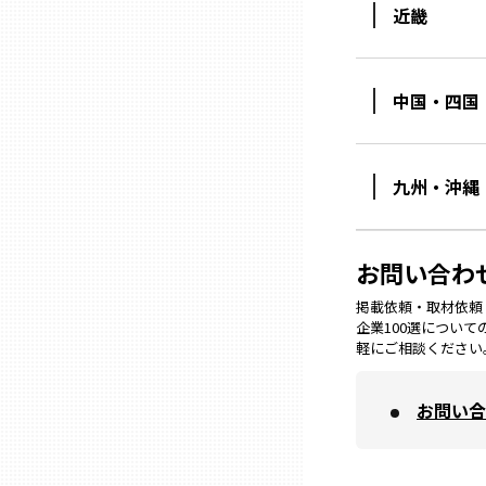
山口
近畿
徳島
中国・四国
香川
九州・沖縄
愛媛
お問い合わ
高知
掲載依頼・取材依頼・M
企業100選につい
福岡
軽にご相談ください
お問い合
佐賀
長崎