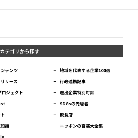
カテゴリから探す
コンテンツ
地域を代表する企業100選
スリリース
行政連携記事
Cプロジェクト
選出企業特別対談
ist
SDGsの先駆者
ント
飲食店
豆知識
ニッポンの百選大全集
le