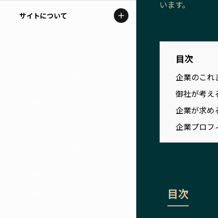
います。
地域を代表する企業100選
記事ライター
サイトについて
岩手
プレスリリース
アンバサダー
私たちの理念
宮城
行政連携記事
目次
お問い合わせ
MILCプロジェクト
企業のこれ
秋田
運営会社情報
選出企業特別対談
御社が考え
山形
企業が求め
Localist
企業プロフ
SDGsの先駆者
福島
イベント
茨城
飲食店
目次
栃木
地域豆知識