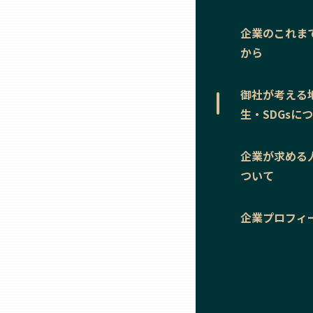
ニッポンの百選大全集
群馬
企業のこれま
Sporkle
から
埼玉
御社が考える
千葉
生・SDGsに
東京23区
企業が求める
ついて
多摩地域
企業プロフィ
神奈川
新潟
富山