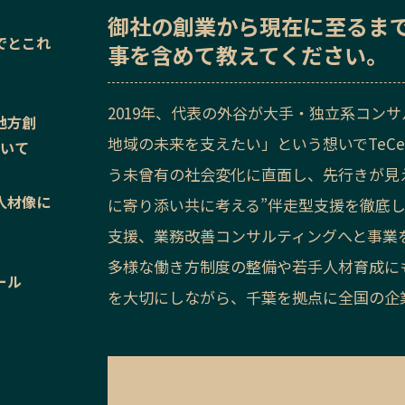
御社の
創業から現在に至るま
でとこれ
事を含めて教えてください。
2019年、代表の外谷が大手・独立系コン
地方創
地域の未来を支えたい」という想いでTeCe 
ついて
う未曾有の社会変化に直面し、先行きが見
人材像に
に寄り添い共に考える”伴走型支援を徹底し
支援、業務改善コンサルティングへと事業を
多様な働き方制度の整備や若手人材育成に
ール
を大切にしながら、千葉を拠点に全国の企