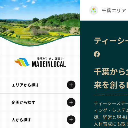
千葉エリア
ティーシ
千葉から
来を創る
エリアから探す
企画から探す
北海道
ティーシーステー
ィング・システ
援。経営と現場
特集コンテンツ
人から探す
青森
人材育成にも取