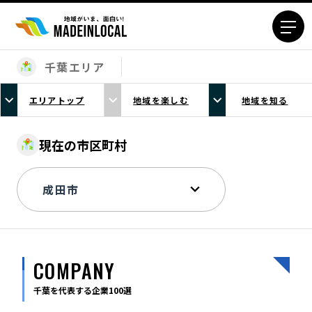
千葉エリア
エリアから探す
エリアトップ
地域を楽しむ
地域を知る
北海道エリア
青森エリア
岩手エリア
宮城エリア
現在の市区町村
秋田エリア
山形エリア
福島エリア
茨城エリア
栃木エリア
群馬エリア
埼玉エリア
千葉エリア
東京23区エリア
多摩エリア
COMPANY
神奈川エリア
新潟エリア
富山エリア
石川エリア
千葉を代表する企業100選
福井エリア
山梨エリア