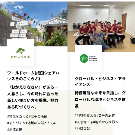
長野エリア
岐阜エリア
静岡エリア
愛知エリア
三重エリア
滋賀エリア
京都エリア
大阪市エリア
北摂エリア
堺・泉州エリア
河内エリア
兵庫エリア
奈良エリア
和歌山エリア
ワールドホーム(成田シェアハ
鳥取エリア
島根エリア
グローバル・ビジネス・アラ
ウスきのこくらぶ)
岡山エリア
広島エリア
イアンス
『おかえりなさい』がある一
山口エリア
徳島エリア
持続可能な未来を目指し、グ
人暮らし、今の時代に合った
ローバルな環境ビジネスを推
新しい住まい方を提供。魅力
香川エリア
愛媛エリア
進
ある町づくりへ。
高知エリア
福岡エリア
#
地域を支える
#
若手の活躍
#
地域を支える
#
若手の活躍
佐賀エリア
長崎エリア
#
人を育てる
#
地域から世界へ
#
まちづくり
#
地域の自然とともに
#
地域貢献
熊本エリア
大分エリア
#
地域貢献