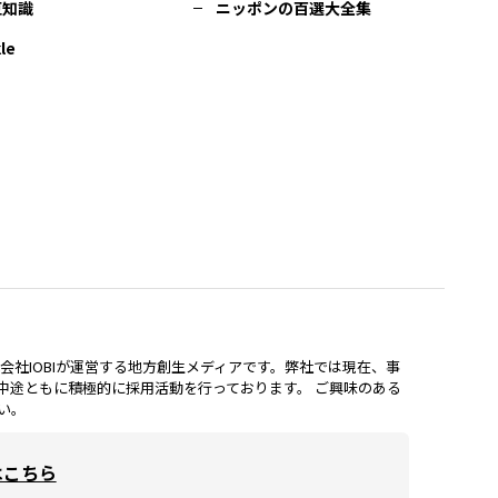
豆知識
ニッポンの百選大全集
le
lは、株式会社IOBIが運営する地方創生メディアです。弊社では現在、事
中途ともに積極的に採用活動を行っております。 ご興味のある
い。
はこちら