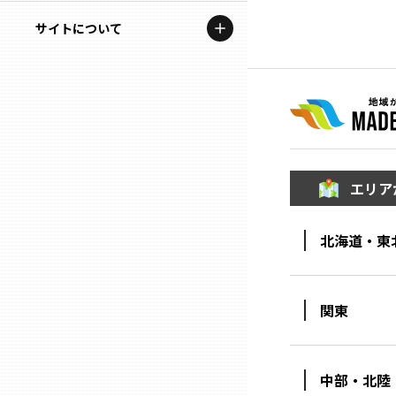
地域を代表する企業100選
記事ライター
サイトについて
岩手
プレスリリース
アンバサダー
私たちの理念
宮城
行政連携記事
お問い合わせ
MILCプロジェクト
秋田
運営会社情報
選出企業特別対談
エリア
山形
Localist
北海道・東
SDGsの先駆者
福島
イベント
茨城
関東
飲食店
栃木
地域豆知識
中部・北陸