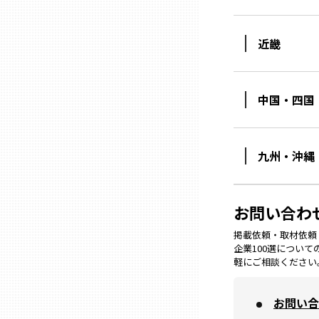
ニッポンの百選大全集
群馬
Sporkle
近畿
埼玉
中国・四国
千葉
東京23区
九州・沖縄
多摩地域
お問い合わ
神奈川
掲載依頼・取材依頼・M
企業100選につい
軽にご相談ください
新潟
お問い合
富山