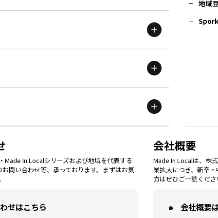
地域
茨城
エリア
青森
エリア
Spork
新潟
エリア
栃木
エリア
岩手
エリア
滋賀
エリア
富山
エリア
群馬
エリア
宮城
エリア
鳥取
エリア
京都
エリア
石川
エリア
埼玉
エリア
秋田
エリア
せ
会社概要
福岡
エリア
ade In Localシリーズおよび地域を代表する
Made In Loca
島根
エリア
大阪市
エリア
てのお問い合わせ等、承っております。まずはお気
業拡大につき、新卒・
福井
エリア
千葉
エリア
。
方はぜひご一読くださ
山形
エリア
佐賀
エリア
岡山
エリア
わせはこちら
会社概要
北摂
エリア
長野
エリア