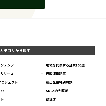
カテゴリから探す
コンテンツ
地域を代表する企業100選
スリリース
行政連携記事
Cプロジェクト
選出企業特別対談
ist
SDGsの先駆者
ント
飲食店