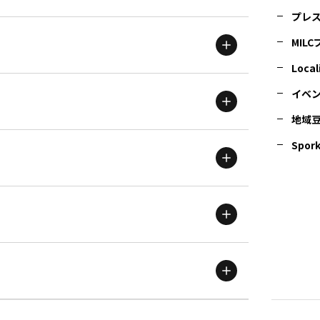
プレ
MIL
北海道
エリア
Local
イベ
地域
茨城
エリア
青森
エリア
Spork
新潟
エリア
栃木
エリア
岩手
エリア
滋賀
エリア
富山
エリア
群馬
エリア
宮城
エリア
鳥取
エリア
京都
エリア
石川
エリア
埼玉
エリア
秋田
エリア