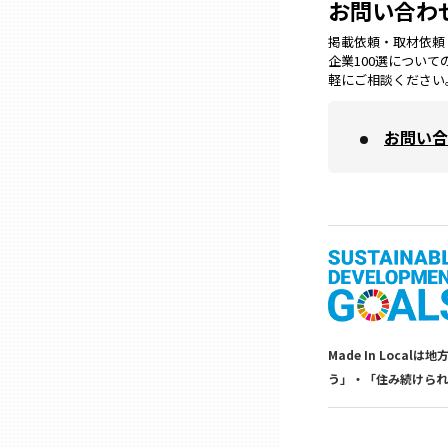
お問い合わ
掲載依頼・取材依頼・M
三重
企業100選につい
軽にご相談ください
滋賀
お問い合
京都
大阪市
北摂
堺・泉州
Made In Lo
う」・「住み続けられ
河内