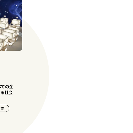
べての企
きる社会
企業