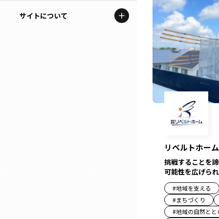
地域を代表する企業100選
記事ライター
サイトについて
岩手
プレスリリース
アンバサダー
私たちの理念
宮城
行政連携記事
お問い合わせ
MILCプロジェクト
秋田
運営会社情報
選出企業特別対談
山形
Localist
SDGsの先駆者
福島
リベルトホーム
イベント
挑戦することを諦
茨城
可能性を広げられ
飲食店
#
地域を支える
栃木
#
まちづくり
地域豆知識
#
地域の自然とと