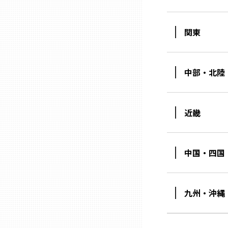
石川
関東
福井
中部・北陸
山梨
近畿
長野
中国・四国
岐阜
静岡
九州・沖縄
愛知