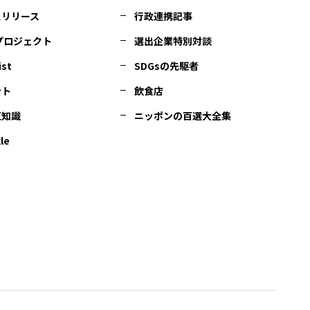
スリリース
行政連携記事
Cプロジェクト
選出企業特別対談
ist
SDGsの先駆者
ント
飲食店
豆知識
ニッポンの百選大全集
le