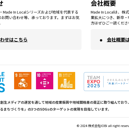
せ
会社概要
福岡
エリア
ade In Localシリーズおよび地域を代表する
Made In Loca
島根
エリア
大阪市
エリア
てのお問い合わせ等、承っております。まずはお気
業拡大につき、新卒・
福井
エリア
千葉
エリア
。
方はぜひご一読くださ
山形
エリア
佐賀
エリア
岡山
エリア
わせはこちら
会社概要
北摂
エリア
長野
エリア
東京23区
エリア
福島
エリア
長崎
エリア
広島
エリア
堺・泉州
エリア
岐阜
エリア
多摩
エリア
熊本
エリア
山口
エリア
河内
エリア
静岡
エリア
神奈川
エリア
calは地方創生メディアの運営を通して地域の産業振興や地域間格差の是正に取り組んで
るまちづくりを」の3つのSDGsのターゲットの実現を目指しています。
大分
エリア
徳島
エリア
兵庫
エリア
愛知
エリア
山梨
エリア
©︎ 2024 株式会社IOBI all right reser