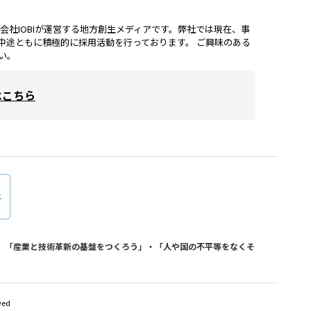
lは、株式会社IOBIが運営する地方創生メディアです。弊社では現在、事
中途ともに積極的に採用活動を行っております。 ご興味のある
い。
はこちら
おり、「産業と技術革新の基盤をつくろう」・「人や国の不平等をなくそ
ved