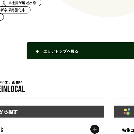
#
社長が地域出身
#
新卒採用強化中
エリアトップへ戻る
から探す
北
特集