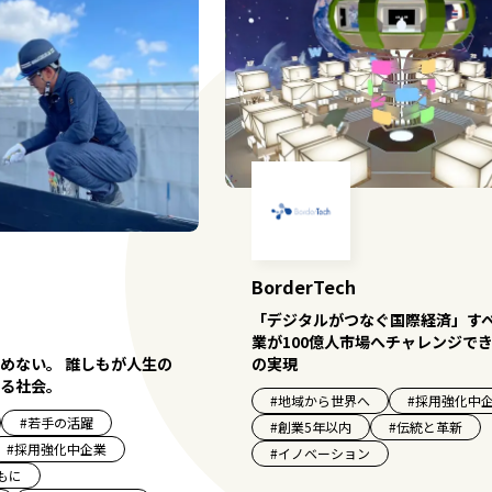
BorderTech
「デジタルがつなぐ国際経済」す
業が100億人市場へチャレンジで
の実現
めない。 誰しもが人生の
る社会。
#
地域から世界へ
#
採用強化中
#
若手の活躍
#
創業5年以内
#
伝統と革新
#
採用強化中企業
#
イノベーション
もに