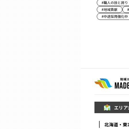
ニッポンの百選大全集
#
職人の技と誇り
群馬
#
地域貢献
Sporkle
#
中途採用強化中
埼玉
千葉
東京23区
多摩地域
神奈川
エリア
新潟
北海道・東
富山