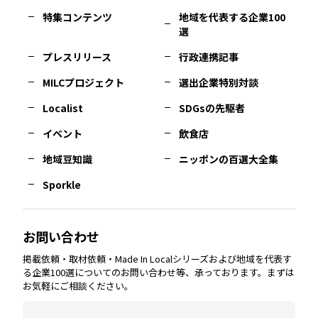
特集コンテンツ
地域を代表する企業100
選
佐賀
エリア
岡山
エリア
北摂
エリア
長野
エリア
東京23区
エリア
福島
エリア
プレスリリース
行政連携記事
MILCプロジェクト
選出企業特別対談
長崎
エリア
広島
エリア
堺・泉州
エリア
岐阜
エリア
多摩
エリア
Localist
SDGsの先駆者
イベント
飲食店
熊本
エリア
山口
エリア
河内
エリア
静岡
エリア
神奈川
エリア
地域豆知識
ニッポンの百選大全集
Sporkle
大分
エリア
徳島
エリア
兵庫
エリア
愛知
エリア
山梨
エリア
お問い合わせ
掲載依頼・取材依頼・Made In Localシリーズおよび地域を代表す
宮崎
エリア
香川
エリア
奈良
エリア
三重
エリア
る企業100選についてのお問い合わせ等、承っております。まずは
お気軽にご相談ください。