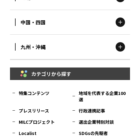
新潟
エリア
栃木
エリア
岩手
エリア
中国・四国
滋賀
エリア
富山
エリア
群馬
エリア
宮城
エリア
九州・沖縄
鳥取
エリア
京都
エリア
石川
エリア
埼玉
エリア
秋田
エリア
カテゴリから探す
福岡
エリア
島根
エリア
大阪市
エリア
福井
エリア
千葉
エリア
山形
エリア
特集コンテンツ
地域を代表する企業100
選
佐賀
エリア
岡山
エリア
北摂
エリア
長野
エリア
東京23区
エリア
福島
エリア
プレスリリース
行政連携記事
MILCプロジェクト
選出企業特別対談
長崎
エリア
広島
エリア
堺・泉州
エリア
岐阜
エリア
多摩
エリア
Localist
SDGsの先駆者