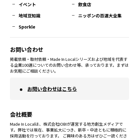
イベント
飲食店
熊本
エリア
山口
エリア
河内
エリア
静岡
エリア
神奈川
エリア
地域豆知識
ニッポンの百選大全集
Sporkle
大分
エリア
徳島
エリア
兵庫
エリア
愛知
エリア
山梨
エリア
お問い合わせ
掲載依頼・取材依頼・Made In Localシリーズおよび地域を代表す
宮崎
エリア
香川
エリア
奈良
エリア
三重
エリア
る企業100選についてのお問い合わせ等、承っております。まずは
お気軽にご相談ください。
お問い合わせはこちら
鹿児島
エリア
愛媛
エリア
和歌山
エリア
会社概要
沖縄
エリア
高知
エリア
Made In Localは、株式会社IOBIが運営する地方創生メディアで
す。弊社では現在、事業拡大につき、新卒・中途ともに積極的に
採用活動を行っております。 ご興味のある方はぜひご一読くださ