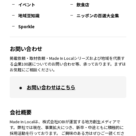
イベント
飲食店
熊本
エリア
山口
エリア
河内
エリア
静岡
エリア
神奈川
エリア
地域豆知識
ニッポンの百選大全集
Sporkle
大分
エリア
徳島
エリア
兵庫
エリア
愛知
エリア
山梨
エリア
お問い合わせ
掲載依頼・取材依頼・Made In Localシリーズおよび地域を代表す
宮崎
エリア
香川
エリア
奈良
エリア
三重
エリア
る企業100選についてのお問い合わせ等、承っております。まずは
お気軽にご相談ください。
お問い合わせはこちら
鹿児島
エリア
愛媛
エリア
和歌山
エリア
会社概要
沖縄
エリア
高知
エリア
Made In Localは、株式会社IOBIが運営する地方創生メディアで
す。弊社では現在、事業拡大につき、新卒・中途ともに積極的に
採用活動を行っております。 ご興味のある方はぜひご一読くださ