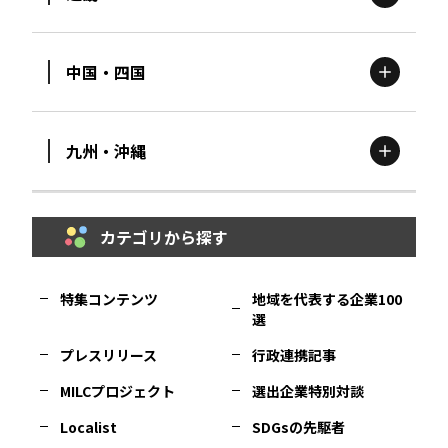
新潟
エリア
栃木
エリア
岩手
エリア
中国・四国
滋賀
エリア
富山
エリア
群馬
エリア
宮城
エリア
九州・沖縄
鳥取
エリア
京都
エリア
石川
エリア
埼玉
エリア
秋田
エリア
カテゴリから探す
福岡
エリア
島根
エリア
大阪市
エリア
福井
エリア
千葉
エリア
山形
エリア
特集コンテンツ
地域を代表する企業100
選
佐賀
エリア
岡山
エリア
北摂
エリア
長野
エリア
東京23区
エリア
福島
エリア
プレスリリース
行政連携記事
MILCプロジェクト
選出企業特別対談
長崎
エリア
広島
エリア
堺・泉州
エリア
岐阜
エリア
多摩
エリア
Localist
SDGsの先駆者