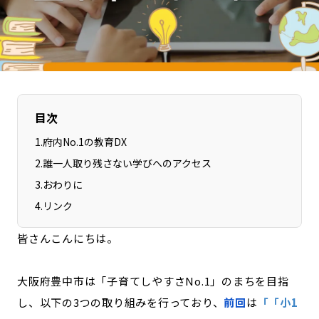
長野エリア
岐阜エリア
静岡エリア
愛知エリア
三重エリア
滋賀エリア
京都エリア
大阪市エリア
北摂エリア
堺・泉州エリア
目次
河内エリア
兵庫エリア
1
.
府内No.1の教育DX
奈良エリア
和歌山エリア
2
.
誰一人取り残さない学びへのアクセス
鳥取エリア
島根エリア
3
.
おわりに
岡山エリア
広島エリア
4
.
リンク
山口エリア
徳島エリア
皆さんこんにちは。
香川エリア
愛媛エリア
高知エリア
福岡エリア
大阪府豊中市は「子育てしやすさNo.1」のまちを目指
佐賀エリア
長崎エリア
し、以下の3つの取り組みを行っており、
前回
は
「「小1
熊本エリア
大分エリア