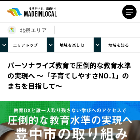
北摂エリア
エリアから探す
エリアトップ
地域を楽しむ
地域を知る
北海道エリア
青森エリア
岩手エリア
宮城エリア
パーソナライズ教育で圧倒的な教育水準
秋田エリア
山形エリア
の実現へ 〜「子育てしやすさNO.1」の
福島エリア
茨城エリア
まちを目指して〜
栃木エリア
群馬エリア
埼玉エリア
千葉エリア
東京23区エリア
多摩エリア
神奈川エリア
新潟エリア
富山エリア
石川エリア
福井エリア
山梨エリア