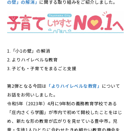
の壁」の解消」
に関する取り組みをご紹介しました。
宮崎エリア
鹿児島エリア
沖縄エリア
カテゴリから探す
特集コンテンツ
地域を代表する 企業100選
1.「小1の壁」の解消
プレスリリース
行政連携記事
2. よりハイレベルな教育
MILCプロジェクト
選出企業特別対談
3. 子ども・子育てをまるごと支援
Localist
SDGsの先駆者
イベント
飲食店
第2弾となる今回は
「よりハイレベルな教育」
について
地域豆知識
ニッポンの百選大全集
お話をお伺いしました。
令和5年（2023年）4月に9年制の義務教育学校である
Sporkle
「庄内さくら学園」が市内で初めて開校したことをはじ
め、新たな形の教育が広がりを見せている豊中市。児
「人」から探す
童・生徒1人ひとりに合わせたきめ細かい教育の機会を