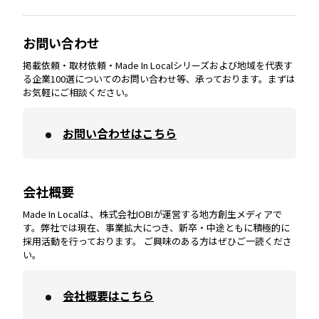
大分
エリア
徳島
エリア
兵庫
エリア
愛知
エリア
山梨
エリア
お問い合わせ
掲載依頼・取材依頼・Made In Localシリーズおよび地域を代表す
宮崎
エリア
香川
エリア
奈良
エリア
三重
エリア
る企業100選についてのお問い合わせ等、承っております。まずは
お気軽にご相談ください。
お問い合わせはこちら
鹿児島
エリア
愛媛
エリア
和歌山
エリア
会社概要
沖縄
エリア
高知
エリア
Made In Localは、株式会社IOBIが運営する地方創生メディアで
す。弊社では現在、事業拡大につき、新卒・中途ともに積極的に
採用活動を行っております。 ご興味のある方はぜひご一読くださ
い。
会社概要はこちら