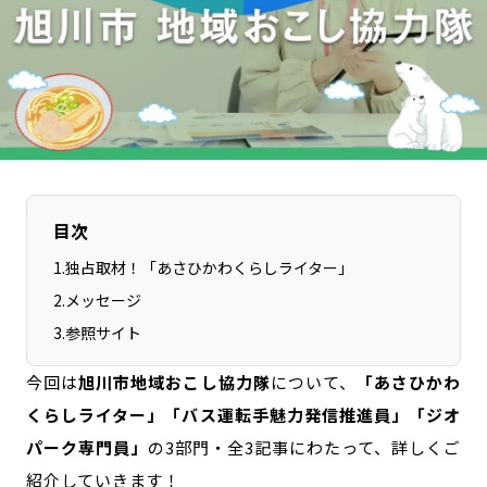
長野エリア
岐阜エリア
静岡エリア
愛知エリア
三重エリア
滋賀エリア
京都エリア
大阪市エリア
北摂エリア
堺・泉州エリア
河内エリア
兵庫エリア
目次
奈良エリア
和歌山エリア
鳥取エリア
島根エリア
1
.
独占取材！「あさひかわくらしライター」
岡山エリア
広島エリア
2
.
メッセージ
山口エリア
徳島エリア
3
.
参照サイト
香川エリア
愛媛エリア
今回は
旭川市地域おこし協力隊
について、
「あさひかわ
高知エリア
福岡エリア
くらしライター」「バス運転手魅力発信推進員」「ジオ
佐賀エリア
長崎エリア
パーク専門員」
の3部門・全3記事にわたって、詳しくご
熊本エリア
大分エリア
紹介していきます！