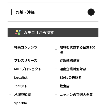
九州・沖縄
鳥取
エリア
京都
エリア
石川
エリア
埼玉
エリア
秋田
エリア
カテゴリから探す
福岡
エリア
島根
エリア
大阪市
エリア
福井
エリア
千葉
エリア
山形
エリア
特集コンテンツ
地域を代表する企業100
選
佐賀
エリア
岡山
エリア
北摂
エリア
長野
エリア
東京23区
エリア
福島
エリア
プレスリリース
行政連携記事
MILCプロジェクト
選出企業特別対談
長崎
エリア
広島
エリア
堺・泉州
エリア
岐阜
エリア
多摩
エリア
Localist
SDGsの先駆者
イベント
飲食店
熊本
エリア
山口
エリア
河内
エリア
静岡
エリア
神奈川
エリア
地域豆知識
ニッポンの百選大全集
Sporkle