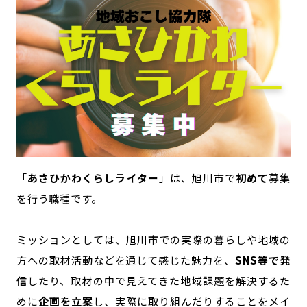
記事ライター
アンバサダー
お問い合わせ
会社概要
「
あさひかわくらしライター
」は、旭川市で
初めて
募集
を行う職種です。
ミッションとしては、旭川市での実際の暮らしや地域の
方への取材活動などを通じて感じた魅力を、
SNS等で発
信
したり、取材の中で見えてきた地域課題を解決するた
めに
企画を立案
し、実際に取り組んだりすることをメイ