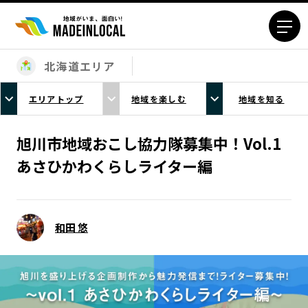
北海道エリア
エリアから探す
エリアトップ
地域を楽しむ
地域を知る
北海道エリア
青森エリア
岩手エリア
宮城エリア
旭川市地域おこし協力隊募集中！Vol.1
秋田エリア
山形エリア
あさひかわくらしライター編
福島エリア
茨城エリア
栃木エリア
群馬エリア
埼玉エリア
千葉エリア
和田 悠
東京23区エリア
多摩エリア
神奈川エリア
新潟エリア
富山エリア
石川エリア
福井エリア
山梨エリア