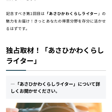
宮崎エリア
鹿児島エリア
沖縄エリア
記念すべき第1回目は
「あさひかわくらしライター
」の
魅力をお届け！きっとあなたの得意分野を存分に活かせ
るはずです。
カテゴリから探す
特集コンテンツ
地域を代表する 企業100選
独占取材！「あさひかわくらし
プレスリリース
行政連携記事
MILCプロジェクト
選出企業特別対談
ライター」
Localist
SDGsの先駆者
イベント
飲食店
地域豆知識
ニッポンの百選大全集
―
「あさひかわくらしライター」について詳
Sporkle
しくお聞かせください。
「人」から探す