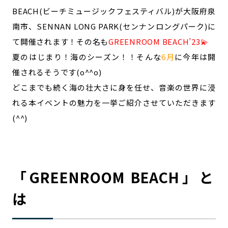
宮崎エリア
鹿児島エリア
BEACH(ビーチミュージックフェスティバル)が大阪府泉
沖縄エリア
南市、SENNAN LONG PARK(センナンロングパーク)に
て開催されます！その名も
GREENROOM BEACH’23💫
夏のはじまり！海のシーズン！！そんな
6月
に今年は開
カテゴリから探す
催されるそうです(o^^o)
特集コンテンツ
地域を代表する 企業100選
どこまでも続く海の壮大さに身を任せ、音楽の世界に浸
プレスリリース
行政連携記事
れる本イベントの魅力を一挙ご紹介させていただきます
MILCプロジェクト
選出企業特別対談
(^^)
Localist
SDGsの先駆者
イベント
飲食店
地域豆知識
ニッポンの百選大全集
「GREENROOM BEACH」と
Sporkle
は
「人」から探す