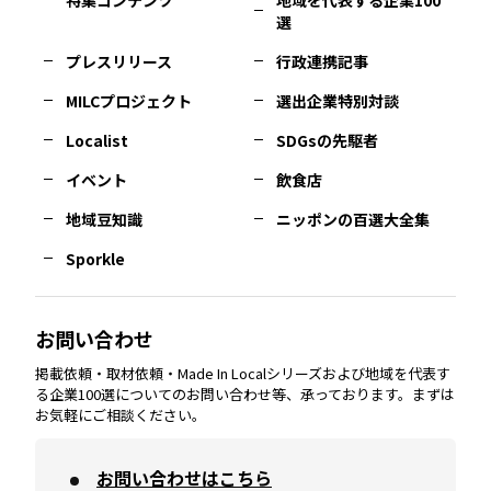
選
佐賀
エリア
岡山
エリア
北摂
エリア
長野
エリア
東京23区
エリア
福島
エリア
プレスリリース
行政連携記事
MILCプロジェクト
選出企業特別対談
長崎
エリア
広島
エリア
堺・泉州
エリア
岐阜
エリア
多摩
エリア
Localist
SDGsの先駆者
イベント
飲食店
熊本
エリア
山口
エリア
河内
エリア
静岡
エリア
神奈川
エリア
地域豆知識
ニッポンの百選大全集
Sporkle
大分
エリア
徳島
エリア
兵庫
エリア
愛知
エリア
山梨
エリア
お問い合わせ
掲載依頼・取材依頼・Made In Localシリーズおよび地域を代表す
宮崎
エリア
香川
エリア
奈良
エリア
三重
エリア
る企業100選についてのお問い合わせ等、承っております。まずは
お気軽にご相談ください。
お問い合わせはこちら
鹿児島
エリア
愛媛
エリア
和歌山
エリア