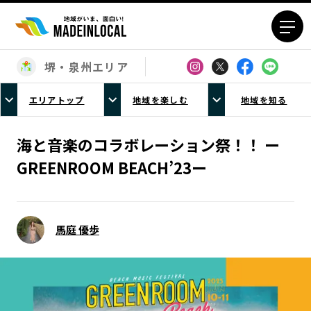
堺・泉州エリア
エリアから探す
エリアトップ
地域を楽しむ
地域を知る
北海道エリア
青森エリア
岩手エリア
宮城エリア
海と音楽のコラボレーション祭！！ ー
秋田エリア
山形エリア
GREENROOM BEACH’23ー
福島エリア
茨城エリア
栃木エリア
群馬エリア
埼玉エリア
千葉エリア
馬庭 優歩
東京23区エリア
多摩エリア
神奈川エリア
新潟エリア
富山エリア
石川エリア
福井エリア
山梨エリア