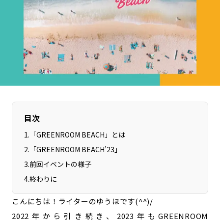
長野エリア
岐阜エリア
静岡エリア
愛知エリア
三重エリア
滋賀エリア
京都エリア
大阪市エリア
北摂エリア
堺・泉州エリア
河内エリア
兵庫エリア
奈良エリア
和歌山エリア
目次
鳥取エリア
島根エリア
岡山エリア
1
.
「GREENROOM BEACH」とは
広島エリア
2
.
「GREENROOM BEACH’23」
山口エリア
徳島エリア
3
.
前回イベントの様子
香川エリア
愛媛エリア
4
.
終わりに
高知エリア
福岡エリア
佐賀エリア
長崎エリア
こんにちは！ライターのゆうほです(^^)/
熊本エリア
大分エリア
2022年から引き続き、2023年もGREENROOM