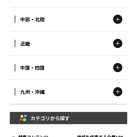
北海道
エリア
中部・北陸
茨城
エリア
青森
エリア
近畿
新潟
エリア
栃木
エリア
岩手
エリア
中国・四国
滋賀
エリア
富山
エリア
群馬
エリア
宮城
エリア
九州・沖縄
鳥取
エリア
京都
エリア
石川
エリア
埼玉
エリア
秋田
エリア
カテゴリから探す
福岡
エリア
島根
エリア
大阪市
エリア
福井
エリア
千葉
エリア
山形
エリア
特集コンテンツ
地域を代表する企業100