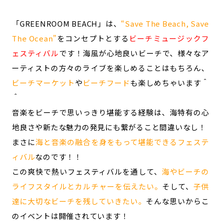
記事ライター
アンバサダー
「GREENROOM BEACH」は、
“Save The Beach, Save
The Ocean”
をコンセプトとする
ビーチミュージックフ
お問い合わせ
会社概要
ェスティバル
です！海風が心地良いビーチで、様々なア
ーティストの方々のライブを楽しめることはもちろん、
ビーチマーケット
や
ビーチフード
も楽しめちゃいます＾
＾
音楽をビーチで思いっきり堪能する経験は、海特有の心
地良さや新たな魅力の発見にも繋がること間違いなし！
まさに
海と音楽の融合を身をもって堪能できるフェステ
ィバル
なのです！！
この爽快で熱いフェスティバルを通して、
海やビーチの
ライフスタイルとカルチャーを伝えたい。
そして、
子供
達に大切なビーチを残していきたい。
そんな思いからこ
のイベントは開催されています！