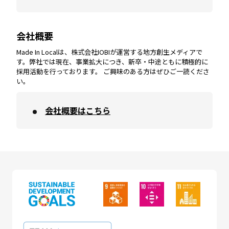
会社概要
沖縄
エリア
高知
エリア
Made In Localは、株式会社IOBIが運営する地方創生メディアで
す。弊社では現在、事業拡大につき、新卒・中途ともに積極的に
採用活動を行っております。 ご興味のある方はぜひご一読くださ
い。
会社概要はこちら