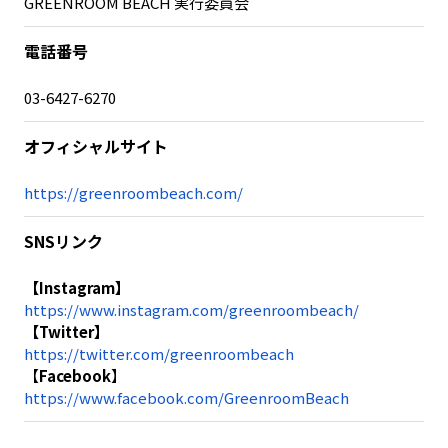
GREENROOM BEACH 実行委員会
電話番号
03-6427-6270
オフィシャルサイト
https://greenroombeach.com/
SNSリンク
【Instagram】
https://www.instagram.com/greenroombeach/
【Twitter】
https://twitter.com/greenroombeach
【
Facebook
】
https://www.facebook.com/GreenroomBeach