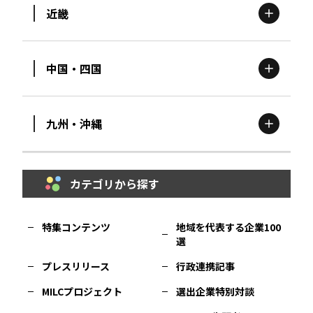
近畿
新潟
エリア
栃木
エリア
岩手
エリア
中国・四国
滋賀
エリア
富山
エリア
群馬
エリア
宮城
エリア
九州・沖縄
鳥取
エリア
京都
エリア
石川
エリア
埼玉
エリア
秋田
エリア
カテゴリから探す
福岡
エリア
島根
エリア
大阪市
エリア
福井
エリア
千葉
エリア
山形
エリア
特集コンテンツ
地域を代表する企業100
選
佐賀
エリア
岡山
エリア
北摂
エリア
長野
エリア
東京23区
エリア
福島
エリア
プレスリリース
行政連携記事
MILCプロジェクト
選出企業特別対談
長崎
エリア
広島
エリア
堺・泉州
エリア
岐阜
エリア
多摩
エリア