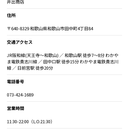
井出商店
宮崎エリア
鹿児島エリア
沖縄エリア
住所
〒640-8329 和歌山県和歌山市田中町4丁目84
カテゴリから探す
交通アクセス
特集コンテンツ
地域を代表する 企業100選
JR阪和線(天王寺～和歌山) ／ 和歌山駅 徒歩7～8分 わかや
プレスリリース
行政連携記事
ま電鉄貴志川線 ／ 田中口駅 徒歩15分 わかやま電鉄貴志川
MILCプロジェクト
選出企業特別対談
線 ／ 日前宮駅 徒歩20分
Localist
SDGsの先駆者
電話番号
イベント
飲食店
地域豆知識
ニッポンの百選大全集
073-424-1689
Sporkle
営業時間
11:30-22:00（L.O.21:30）
「人」から探す