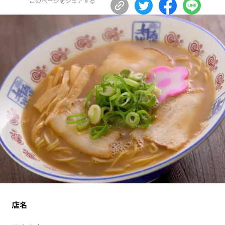
このページをシェアする
長野エリア
岐阜エリア
静岡エリア
愛知エリア
三重エリア
滋賀エリア
京都エリア
大阪市エリア
北摂エリア
堺・泉州エリア
河内エリア
兵庫エリア
奈良エリア
和歌山エリア
鳥取エリア
島根エリア
岡山エリア
広島エリア
山口エリア
徳島エリア
香川エリア
愛媛エリア
高知エリア
福岡エリア
佐賀エリア
長崎エリア
店名
熊本エリア
大分エリア