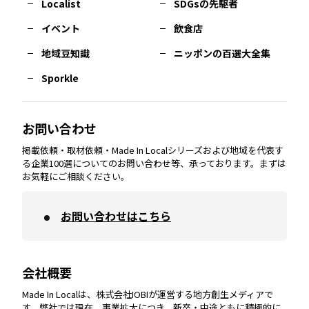
Localist
SDGsの先駆者
イベント
飲食店
熊本
エリア
山口
エリア
河内
エリア
静岡
エリア
神奈川
エリア
地域豆知識
ニッポンの百選大全集
Sporkle
大分
エリア
徳島
エリア
兵庫
エリア
愛知
エリア
山梨
エリア
お問い合わせ
掲載依頼・取材依頼・Made In Localシリーズおよび地域を代表す
宮崎
エリア
香川
エリア
奈良
エリア
三重
エリア
る企業100選についてのお問い合わせ等、承っております。まずは
お気軽にご相談ください。
お問い合わせはこちら
鹿児島
エリア
愛媛
エリア
和歌山
エリア
会社概要
沖縄
エリア
高知
エリア
Made In Localは、株式会社IOBIが運営する地方創生メディアで
す。弊社では現在、事業拡大につき、新卒・中途ともに積極的に