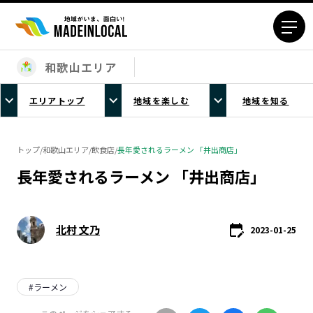
和歌山エリア
エリアから探す
エリアトップ
地域を楽しむ
地域を知る
北海道エリア
青森エリア
岩手エリア
宮城エリア
トップ
/
和歌山エリア
/
飲食店
/
長年愛されるラーメン 「井出商店」
秋田エリア
山形エリア
長年愛されるラーメン 「井出商店」
福島エリア
茨城エリア
栃木エリア
群馬エリア
埼玉エリア
千葉エリア
北村 文乃
2023-01-25
東京23区エリア
多摩エリア
神奈川エリア
新潟エリア
富山エリア
#
ラーメン
石川エリア
福井エリア
山梨エリア