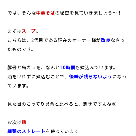
では、そんな
中華そば
の秘密を見ていきましょう～！
まずは
スープ
。
こちらは、2代目である現在のオーナー様が
改良
なさっ
たものです。
豚骨と鳥ガラを、なんと
10時間
も煮込んでいます。
油をいれずに煮込むことで、
後味が残らないよう
になっ
ています。
見た目のこってり具合と比べると、驚きですよね😮
お次は
麺
。
細麺のストレート
を使っています。