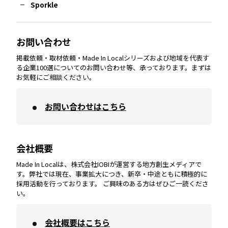
Sporkle
大分
エリア
徳島
エリア
兵庫
エリア
愛知
エリア
山梨
エリア
お問い合わせ
掲載依頼・取材依頼・Made In Localシリーズおよび地域を代表す
宮崎
エリア
香川
エリア
奈良
エリア
三重
エリア
る企業100選についてのお問い合わせ等、承っております。まずは
お気軽にご相談ください。
お問い合わせはこちら
鹿児島
エリア
愛媛
エリア
和歌山
エリア
会社概要
沖縄
エリア
高知
エリア
Made In Localは、株式会社IOBIが運営する地方創生メディアで
す。弊社では現在、事業拡大につき、新卒・中途ともに積極的に
採用活動を行っております。 ご興味のある方はぜひご一読くださ
い。
会社概要はこちら