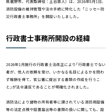
県裾野市、代表取締役：土谷直人）は、2026年5月1日、
宮崎エリア
鹿児島エリア
消防設備の維持管理や法令手続に特化した「ニッセー防
沖縄エリア
災行政書士事務所」を開設いたしました。
カテゴリから探す
行政書士事務所開設の経緯
特集コンテンツ
地域を代表する 企業100選
プレスリリース
行政連携記事
MILCプロジェクト
選出企業特別対談
2026年1月施行の行政書士法改正により｢行政書士でない
Localist
SDGsの先駆者
者が、他人の依頼を受け、いかなる名目によるかを問わ
イベント
飲食店
ず報酬を得て、官公署に提出する書類の作成を行うこ
地域豆知識
ニッポンの百選大全集
と｣が法令違反であることが明確化されました。
Sporkle
消防法により建物の所有者等に課されている消防用設備
「人」から探す
等の法定点検や設置届出等の書類の扱いに関しても、設