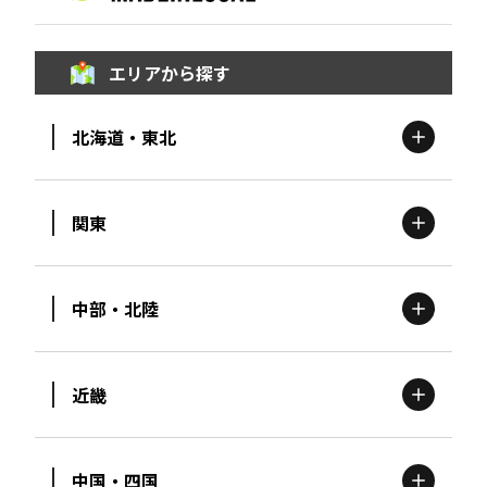
エリアから探す
北海道・東北
関東
北海道
エリア
中部・北陸
茨城
エリア
青森
エリア
近畿
新潟
エリア
栃木
エリア
岩手
エリア
中国・四国