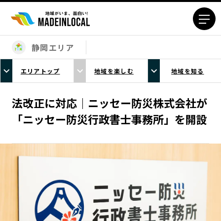
静岡エリア
エリアから探す
エリアトップ
地域を楽しむ
地域を知る
北海道エリア
青森エリア
岩手エリア
宮城エリア
法改正に対応｜ニッセー防災株式会社が
秋田エリア
山形エリア
「ニッセー防災行政書士事務所」を開設
福島エリア
茨城エリア
栃木エリア
群馬エリア
埼玉エリア
千葉エリア
東京23区エリア
多摩エリア
神奈川エリア
新潟エリア
富山エリア
石川エリア
福井エリア
山梨エリア