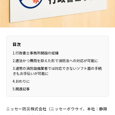
長野エリア
岐阜エリア
静岡エリア
愛知エリア
三重エリア
滋賀エリア
京都エリア
大阪市エリア
北摂エリア
堺・泉州エリア
目次
河内エリア
兵庫エリア
1
.
行政書士事務所開設の経緯
奈良エリア
和歌山エリア
2
.
適法かつ費用を抑えた形で消防法への対応が可能に
鳥取エリア
島根エリア
3
.
通常の消防設備業者では対応できないソフト面の手続
岡山エリア
広島エリア
きもお手伝いが可能に
山口エリア
徳島エリア
4
.
おわりに
香川エリア
愛媛エリア
5
.
関連記事
高知エリア
福岡エリア
佐賀エリア
長崎エリア
ニッセー防災株式会社（ニッセーボウサイ、本社：静岡
熊本エリア
大分エリア