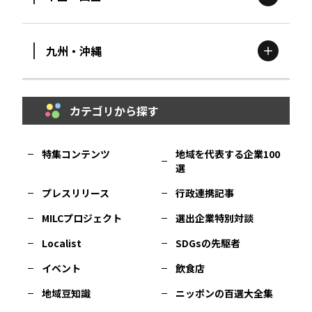
滋賀
エリア
富山
エリア
群馬
エリア
宮城
エリア
九州・沖縄
鳥取
エリア
京都
エリア
石川
エリア
埼玉
エリア
秋田
エリア
カテゴリから探す
福岡
エリア
島根
エリア
大阪市
エリア
福井
エリア
千葉
エリア
山形
エリア
特集コンテンツ
地域を代表する企業100
選
佐賀
エリア
岡山
エリア
北摂
エリア
長野
エリア
東京23区
エリア
福島
エリア
プレスリリース
行政連携記事
MILCプロジェクト
選出企業特別対談
長崎
エリア
広島
エリア
堺・泉州
エリア
岐阜
エリア
多摩
エリア
Localist
SDGsの先駆者
イベント
飲食店
熊本
エリア
山口
エリア
河内
エリア
静岡
エリア
神奈川
エリア
地域豆知識
ニッポンの百選大全集