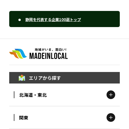
静岡を代表する企業100選トップ
エリアから探す
北海道・東北
関東
北海道
エリア