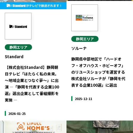
静岡
エリア
静岡
エリア
ソルーナ
Standard
静岡県中部地区で「ハードオ
フ・オフハウス・ホビーオフ」
【株式会社Standard】静岡朝
のリユースショップを運営する
日テレビ「はたらく私の未来。
株式会社ソルーナが「静岡を代
～地域企業とつなぐ夢～」に出
表する企業100選」に選出
演 ―「静岡を代表する企業100
選」選出企業として番組撮影を
2025-12-11
実施 ―
2026-01-25