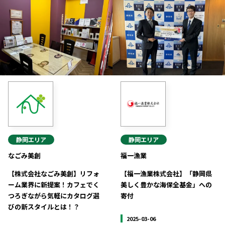
静岡
エリア
静岡
エリア
なごみ美創
福一漁業
【株式会社なごみ美創】リフォ
【福一漁業株式会社】「静岡県
ーム業界に新提案！カフェでく
美しく豊かな海保全基金」への
つろぎながら気軽にカタログ選
寄付
びの新スタイルとは！？
2025-03-06