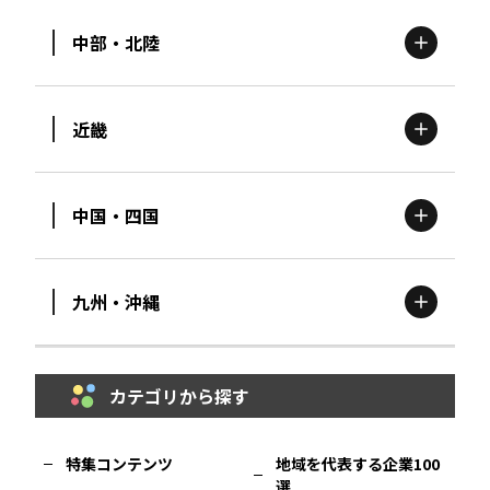
中部・北陸
茨城
エリア
青森
エリア
近畿
新潟
エリア
栃木
エリア
岩手
エリア
中国・四国
滋賀
エリア
富山
エリア
群馬
エリア
宮城
エリア
九州・沖縄
鳥取
エリア
京都
エリア
石川
エリア
埼玉
エリア
秋田
エリア
カテゴリから探す
福岡
エリア
島根
エリア
大阪市
エリア
福井
エリア
千葉
エリア
山形
エリア
特集コンテンツ
地域を代表する企業100
選