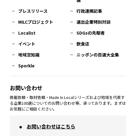
選
佐賀
エリア
岡山
エリア
北摂
エリア
長野
エリア
東京23区
エリア
福島
エリア
プレスリリース
行政連携記事
MILCプロジェクト
選出企業特別対談
長崎
エリア
広島
エリア
堺・泉州
エリア
岐阜
エリア
多摩
エリア
Localist
SDGsの先駆者
イベント
飲食店
熊本
エリア
山口
エリア
河内
エリア
静岡
エリア
神奈川
エリア
地域豆知識
ニッポンの百選大全集
Sporkle
大分
エリア
徳島
エリア
兵庫
エリア
愛知
エリア
山梨
エリア
お問い合わせ
掲載依頼・取材依頼・Made In Localシリーズおよび地域を代表す
宮崎
エリア
香川
エリア
奈良
エリア
三重
エリア
る企業100選についてのお問い合わせ等、承っております。まずは
お気軽にご相談ください。
お問い合わせはこちら
鹿児島
エリア
愛媛
エリア
和歌山
エリア