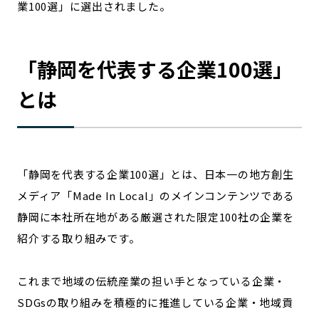
業100選」に選出されました。
宮崎エリア
鹿児島エリア
沖縄エリア
「
静岡
を代表する企業100選」
カテゴリから探す
とは
特集コンテンツ
地域を代表する 企業100選
プレスリリース
行政連携記事
MILCプロジェクト
選出企業特別対談
「
静岡
を代表する企業100選」とは、日本一の地方創生
Localist
SDGsの先駆者
メディア「Made In Local」のメインコンテンツである
イベント
飲食店
静岡
に本社所在地がある厳選された限定100社の企業を
地域豆知識
ニッポンの百選大全集
紹介する取り組みです。
Sporkle
これまで地域の伝統産業の担い手となっている企業・
SDGsの取り組みを積極的に推進している企業・地域貢
「人」から探す