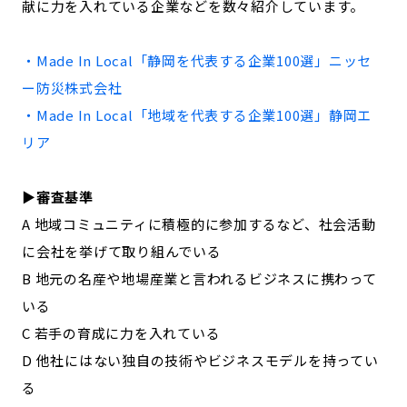
献に力を入れている企業などを数々紹介しています。
記事ライター
アンバサダー
・Made In Local「
静岡
を代表する企業100選」
ニッセ
お問い合わせ
会社概要
ー防災株式会社
・Made In Local「地域を代表する企業100選」
静岡
エ
リア
▶︎審査基準
A 地域コミュニティに積極的に参加するなど、社会活動
に会社を挙げて取り組んでいる
B 地元の名産や地場産業と言われるビジネスに携わって
いる
C 若手の育成に力を入れている
D 他社にはない独自の技術やビジネスモデルを持ってい
る