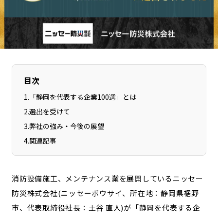
長野エリア
岐阜エリア
静岡エリア
愛知エリア
三重エリア
滋賀エリア
京都エリア
大阪市エリア
北摂エリア
堺・泉州エリア
目次
河内エリア
兵庫エリア
1
.
「静岡を代表する企業100選」とは
奈良エリア
和歌山エリア
2
.
選出を受けて
鳥取エリア
島根エリア
3
.
弊社の強み・今後の展望
岡山エリア
広島エリア
4
.
関連記事
山口エリア
徳島エリア
香川エリア
愛媛エリア
消防設備施工、メンテナンス業を展開しているニッセー
高知エリア
福岡エリア
防災株式会社(ニッセーボウサイ、所在地：静岡県裾野
佐賀エリア
長崎エリア
市、代表取締役社長：土谷 直人)が「静岡を代表する企
熊本エリア
大分エリア