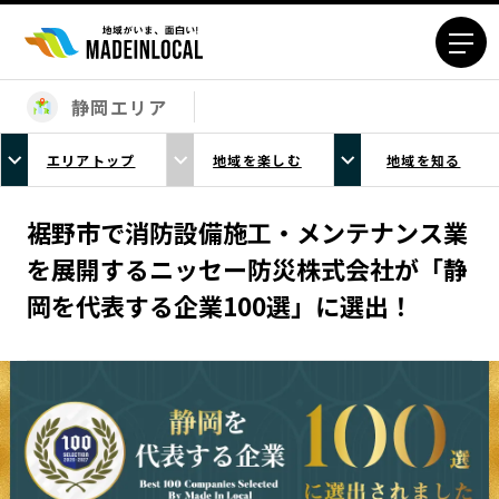
静岡エリア
エリアから探す
エリアトップ
地域を楽しむ
地域を知る
北海道エリア
青森エリア
岩手エリア
宮城エリア
裾野市で消防設備施工・メンテナンス業
秋田エリア
山形エリア
を展開するニッセー防災株式会社が「静
福島エリア
茨城エリア
岡を代表する企業100選」に選出！
栃木エリア
群馬エリア
埼玉エリア
千葉エリア
東京23区エリア
多摩エリア
神奈川エリア
新潟エリア
富山エリア
石川エリア
福井エリア
山梨エリア