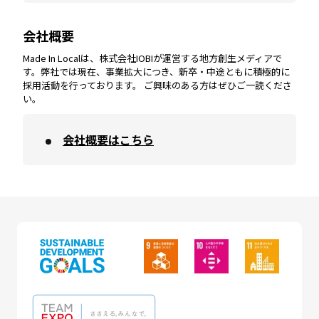
会社概要
沖縄
エリア
高知
エリア
Made In Localは、株式会社IOBIが運営する地方創生メディアで
す。弊社では現在、事業拡大につき、新卒・中途ともに積極的に
採用活動を行っております。 ご興味のある方はぜひご一読くださ
い。
会社概要はこちら