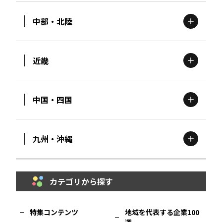
中部・北陸
茨城
エリア
青森
エリア
近畿
新潟
エリア
栃木
エリア
岩手
エリア
中国・四国
滋賀
エリア
富山
エリア
群馬
エリア
宮城
エリア
九州・沖縄
鳥取
エリア
京都
エリア
石川
エリア
埼玉
エリア
秋田
エリア
カテゴリから探す
福岡
エリア
島根
エリア
大阪市
エリア
福井
エリア
千葉
エリア
山形
エリア
特集コンテンツ
地域を代表する企業100