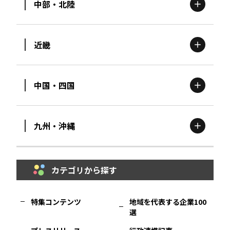
中部・北陸
茨城
エリア
青森
エリア
近畿
新潟
エリア
栃木
エリア
岩手
エリア
中国・四国
滋賀
エリア
富山
エリア
群馬
エリア
宮城
エリア
九州・沖縄
鳥取
エリア
京都
エリア
石川
エリア
埼玉
エリア
秋田
エリア
カテゴリから探す
福岡
エリア
島根
エリア
大阪市
エリア
福井
エリア
千葉
エリア
山形
エリア
特集コンテンツ
地域を代表する企業100
選
佐賀
エリア
岡山
エリア
北摂
エリア
長野
エリア
東京23区
エリア
福島
エリア