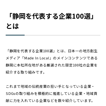
宮崎エリア
鹿児島エリア
沖縄エリア
「
静岡
を代表する企業100選」
とは
カテゴリから探す
特集コンテンツ
地域を代表する 企業100選
プレスリリース
行政連携記事
「
静岡
を代表する企業100選」とは、日本一の地方創生
MILCプロジェクト
選出企業特別対談
メディア「Made In Local」のメインコンテンツである
Localist
SDGsの先駆者
静岡
に本社所在地がある厳選された限定100社の企業を
イベント
飲食店
紹介する取り組みです。
地域豆知識
ニッポンの百選大全集
Sporkle
これまで地域の伝統産業の担い手となっている企業・
SDGsの取り組みを積極的に推進している企業・地域貢
献に力を入れている企業などを数々紹介しています。
「人」から探す