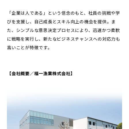
「企業は人である」という信念のもと、社員の挑戦や学
びを支援し、自己成長とスキル向上の機会を提供。ま
た、シンプルな意思決定プロセスにより、迅速かつ柔軟
に戦略を実行し、新たなビジネスチャンスへの対応力も
高いことが特徴です。
【会社概要／福一漁業株式会社】