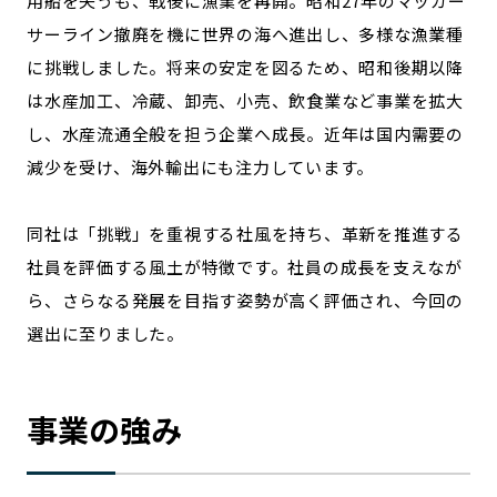
用船を失うも、戦後に漁業を再開。昭和27年のマッカー
サーライン撤廃を機に世界の海へ進出し、多様な漁業種
に挑戦しました。将来の安定を図るため、昭和後期以降
は水産加工、冷蔵、卸売、小売、飲食業など事業を拡大
し、水産流通全般を担う企業へ成長。近年は国内需要の
減少を受け、海外輸出にも注力しています。
同社は「挑戦」を重視する社風を持ち、革新を推進する
社員を評価する風土が特徴です。社員の成長を支えなが
ら、さらなる発展を目指す姿勢が高く評価され、今回の
選出に至りました。
事業の強み