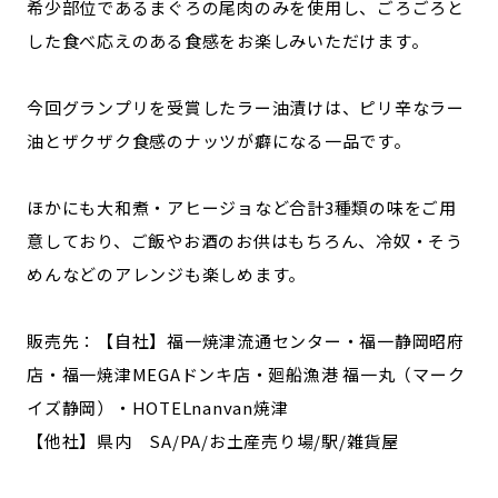
希少部位であるまぐろの尾肉のみを使用し、ごろごろと
した食べ応えのある食感をお楽しみいただけます。
今回グランプリを受賞したラー油漬けは、ピリ辛なラー
油とザクザク食感のナッツが癖になる一品です。
ほかにも大和煮・アヒージョなど合計3種類の味をご用
意しており、ご飯やお酒のお供はもちろん、冷奴・そう
めんなどのアレンジも楽しめます。
販売先：【自社】福一焼津流通センター・福一静岡昭府
店・福一焼津MEGAドンキ店・廻船漁港 福一丸（マーク
イズ静岡）・HOTELnanvan焼津
【他社】県内 SA/PA/お土産売り場/駅/雑貨屋