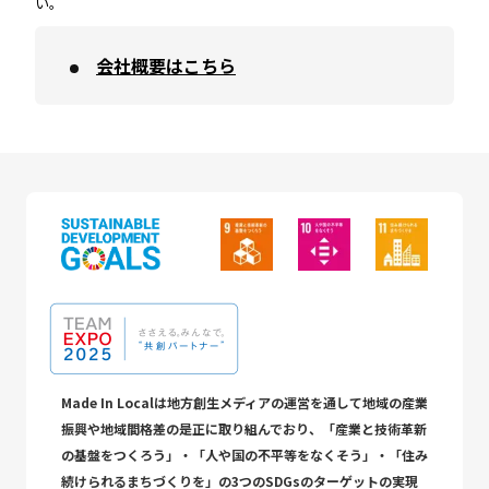
い。
会社概要はこちら
Made In Localは地方創生メディアの運営を通して地域の産業
振興や地域間格差の是正に取り組んでおり、「産業と技術革新
の基盤をつくろう」・「人や国の不平等をなくそう」・「住み
続けられるまちづくりを」の3つのSDGsのターゲットの実現