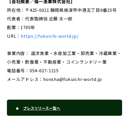
【会社概要／福一漁業株式会社】
所在地：〒425-0021 静岡県焼津市中港五丁目9番25号
代表者：代表取締役 近藤 太一郎
創業：1705年
URL：
https://fukuichi-world.jp/
事業内容： 遠洋漁業・水産加工業・卸売業・冷蔵庫業・
小売業・飲食業・不動産業・コインランドリー業
電話番号：054-627-1215
メールアドレス：honsha@fukuichi-world.jp
プレスリリース一覧へ