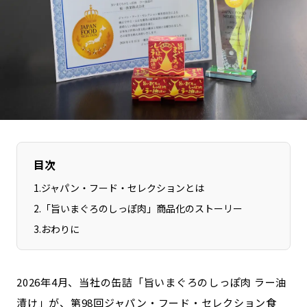
長野エリア
岐阜エリア
静岡エリア
愛知エリア
三重エリア
滋賀エリア
京都エリア
大阪市エリア
北摂エリア
堺・泉州エリア
河内エリア
兵庫エリア
奈良エリア
和歌山エリア
目次
鳥取エリア
島根エリア
1
.
ジャパン・フード・セレクションとは
岡山エリア
広島エリア
2
.
「旨いまぐろのしっぽ肉」商品化のストーリー
山口エリア
徳島エリア
3
.
おわりに
香川エリア
愛媛エリア
高知エリア
福岡エリア
佐賀エリア
長崎エリア
2026年4月、当社の缶詰「旨いまぐろのしっぽ肉 ラー油
熊本エリア
大分エリア
漬け」が、第98回ジャパン・フード・セレクション食