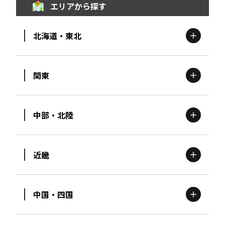
エリアから探す
北海道・東北
関東
北海道
エリア
中部・北陸
茨城
エリア
青森
エリア
近畿
新潟
エリア
栃木
エリア
岩手
エリア
中国・四国
滋賀
エリア
富山
エリア
群馬
エリア
宮城
エリア