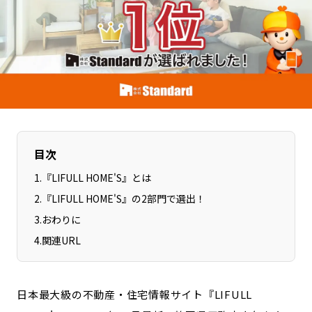
長野エリア
岐阜エリア
静岡エリア
愛知エリア
三重エリア
滋賀エリア
京都エリア
大阪市エリア
北摂エリア
堺・泉州エリア
河内エリア
兵庫エリア
奈良エリア
和歌山エリア
目次
鳥取エリア
島根エリア
1
.
『LIFULL HOME'S』とは
岡山エリア
広島エリア
2
.
『LIFULL HOME'S』の2部門で選出！
山口エリア
徳島エリア
3
.
おわりに
香川エリア
愛媛エリア
4
.
関連URL
高知エリア
福岡エリア
佐賀エリア
長崎エリア
日本最大級の不動産・住宅情報サイト『LIFULL
熊本エリア
大分エリア