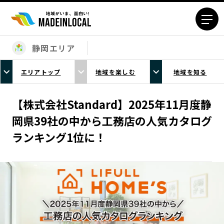
静岡エリア
エリアから探す
エリアトップ
地域を楽しむ
地域を知る
北海道エリア
青森エリア
岩手エリア
宮城エリア
【株式会社Standard】2025年11月度静
秋田エリア
山形エリア
岡県39社の中から工務店の人気カタログ
福島エリア
茨城エリア
ランキング1位に！
栃木エリア
群馬エリア
埼玉エリア
千葉エリア
東京23区エリア
多摩エリア
神奈川エリア
新潟エリア
富山エリア
石川エリア
福井エリア
山梨エリア