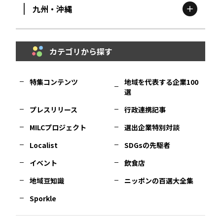
九州・沖縄
鳥取
エリア
京都
エリア
石川
エリア
埼玉
エリア
秋田
エリア
カテゴリから探す
福岡
エリア
島根
エリア
大阪市
エリア
福井
エリア
千葉
エリア
山形
エリア
特集コンテンツ
地域を代表する企業100
選
佐賀
エリア
岡山
エリア
北摂
エリア
長野
エリア
東京23区
エリア
福島
エリア
プレスリリース
行政連携記事
MILCプロジェクト
選出企業特別対談
長崎
エリア
広島
エリア
堺・泉州
エリア
岐阜
エリア
多摩
エリア
Localist
SDGsの先駆者
イベント
飲食店
熊本
エリア
山口
エリア
河内
エリア
静岡
エリア
神奈川
エリア
地域豆知識
ニッポンの百選大全集
Sporkle
大分
エリア
徳島
エリア
兵庫
エリア
愛知
エリア
山梨
エリア