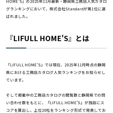
HOME'S』の2025年11月最新・静岡県工務店人気カタロ
宮崎エリア
鹿児島エリア
グランキングにおいて、株式会社Standardが第1位に選
沖縄エリア
ばれました。
カテゴリから探す
『LIFULL HOME'S』とは
特集コンテンツ
地域を代表する 企業100選
プレスリリース
行政連携記事
MILCプロジェクト
選出企業特別対談
『LIFULL HOME'S』では現在、2025年11月時点の静岡
Localist
SDGsの先駆者
県における工務店カタログ人気ランキングをお知らせし
イベント
飲食店
ています。
地域豆知識
ニッポンの百選大全集
Sporkle
そして掲載中の工務店カタログの閲覧数と静岡県での問
い合わせ数をもとに、『LIFULL HOME'S』が独自にス
「人」から探す
コアを算出し、上位20社をランキング形式で発表してお