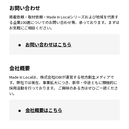
お問い合わせ
掲載依頼・取材依頼・Made In Localシリーズおよび地域を代表す
宮崎
エリア
香川
エリア
奈良
エリア
三重
エリア
る企業100選についてのお問い合わせ等、承っております。まずは
お気軽にご相談ください。
お問い合わせはこちら
鹿児島
エリア
愛媛
エリア
和歌山
エリア
会社概要
沖縄
エリア
高知
エリア
Made In Localは、株式会社IOBIが運営する地方創生メディアで
す。弊社では現在、事業拡大につき、新卒・中途ともに積極的に
採用活動を行っております。 ご興味のある方はぜひご一読くださ
い。
会社概要はこちら