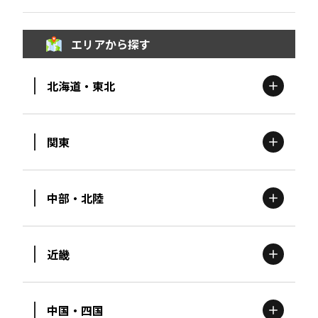
エリアから探す
北海道・東北
関東
北海道
エリア
中部・北陸
茨城
エリア
青森
エリア
近畿
新潟
エリア
栃木
エリア
岩手
エリア
中国・四国