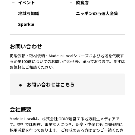
イベント
飲食店
熊本
エリア
山口
エリア
河内
エリア
静岡
エリア
神奈川
エリア
地域豆知識
ニッポンの百選大全集
Sporkle
大分
エリア
徳島
エリア
兵庫
エリア
愛知
エリア
山梨
エリア
お問い合わせ
掲載依頼・取材依頼・Made In Localシリーズおよび地域を代表す
宮崎
エリア
香川
エリア
奈良
エリア
三重
エリア
る企業100選についてのお問い合わせ等、承っております。まずは
お気軽にご相談ください。
お問い合わせはこちら
鹿児島
エリア
愛媛
エリア
和歌山
エリア
会社概要
沖縄
エリア
高知
エリア
Made In Localは、株式会社IOBIが運営する地方創生メディアで
す。弊社では現在、事業拡大につき、新卒・中途ともに積極的に
採用活動を行っております。 ご興味のある方はぜひご一読くださ