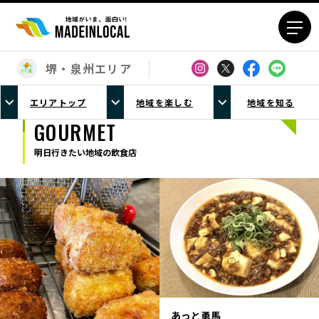
堺・泉州エリア
エリアから探す
エリアトップ
地域を楽しむ
地域を知る
北海道エリア
青森エリア
GOURMET
岩手エリア
宮城エリア
明日行きたい地域の飲食店
秋田エリア
山形エリア
福島エリア
茨城エリア
栃木エリア
群馬エリア
埼玉エリア
千葉エリア
東京23区エリア
多摩エリア
神奈川エリア
新潟エリア
富山エリア
石川エリア
福井エリア
山梨エリア
あっと勇馬