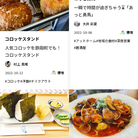
一瞬で時間が過ぎちゃう⌛「あ
長野エリア
岐阜エリア
っと勇馬」
静岡エリア
愛知エリア
大井 彩夏
三重エリア
滋賀エリア
2022-10-06
堺市
京都エリア
大阪市エリア
コロッケスタンド
#
アットホーム
#
地域の食材
#
深夜営業
北摂エリア
堺・泉州エリア
人気コロッケを鉄砲町でも！
#
居酒屋
コロッケスタンド
河内エリア
兵庫エリア
村上 真唯
奈良エリア
和歌山エリア
2022-10-12
堺市
鳥取エリア
島根エリア
#
コロッケ
#
洋食
#
テイクアウト
岡山エリア
広島エリア
山口エリア
徳島エリア
香川エリア
愛媛エリア
高知エリア
福岡エリア
佐賀エリア
長崎エリア
熊本エリア
大分エリア