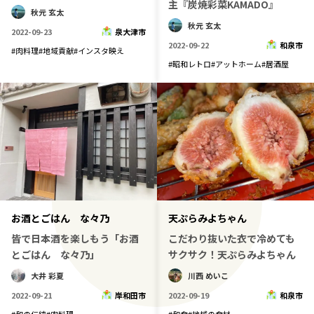
主『炭焼彩菜KAMADO』
秋元 玄太
秋元 玄太
2022-09-23
泉大津市
2022-09-22
和泉市
#
肉料理
#
地域貢献
#
インスタ映え
#
昭和レトロ
#
アットホーム
#
居酒屋
お酒とごはん な々乃
天ぷらみよちゃん
皆で日本酒を楽しもう「お酒
こだわり抜いた衣で冷めても
とごはん な々乃」
サクサク！天ぷらみよちゃん
大井 彩夏
川西 めいこ
2022-09-21
岸和田市
2022-09-19
和泉市
#
和の伝統
#
肉料理
#
和食
#
地域の食材