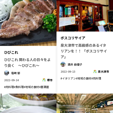
ボスコリサイア
泉大津市で高級感のあるイタ
リアンを！！ 「ボスコリサイ
ひびこれ
ア」
ひびこれ 関わる人の日々をよ
酒井 麻優子
り良く ～ひびこれ～
2022-09-13
泉大津市
塩崎 郁
#
イタリアン
#
地域の食材
#
肉料理
2022-09-14
堺市
#
肉料理
#
魚料理
#
地域の食材
#
居酒屋