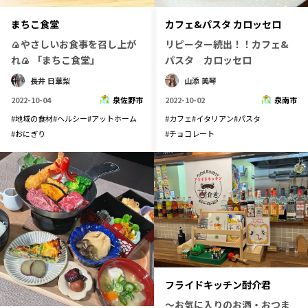
宮崎エリア
鹿児島エリア
まちこ食堂
カフェ&パスタ カロッセロ
沖縄エリア
🍙やさしいお食事を召し上が
リピーター続出！！カフェ&
れ🍙 「まちこ食堂」
パスタ カロッセロ
長井 日華梨
山添 美琴
カテゴリから探す
2022-10-04
泉佐野市
2022-10-02
泉南市
特集コンテンツ
地域を代表する 企業100選
#
地域の食材
#
ヘルシー
#
アットホーム
#
カフェ
#
イタリアン
#
パスタ
#
おにぎり
#
チョコレート
プレスリリース
行政連携記事
MILCプロジェクト
選出企業特別対談
Localist
SDGsの先駆者
イベント
飲食店
地域豆知識
ニッポンの百選大全集
Sporkle
フライドキッチン酎介君
「人」から探す
〜お気に入りのお酒・おつま