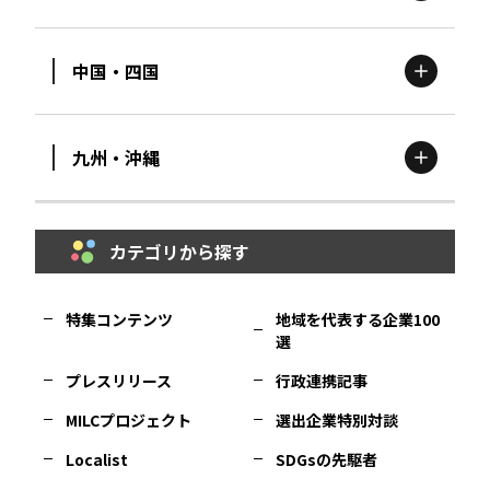
新潟
エリア
栃木
エリア
岩手
エリア
中国・四国
滋賀
エリア
富山
エリア
群馬
エリア
宮城
エリア
九州・沖縄
鳥取
エリア
京都
エリア
石川
エリア
埼玉
エリア
秋田
エリア
カテゴリから探す
福岡
エリア
島根
エリア
大阪市
エリア
福井
エリア
千葉
エリア
山形
エリア
特集コンテンツ
地域を代表する企業100
選
佐賀
エリア
岡山
エリア
北摂
エリア
長野
エリア
東京23区
エリア
福島
エリア
プレスリリース
行政連携記事
MILCプロジェクト
選出企業特別対談
長崎
エリア
広島
エリア
堺・泉州
エリア
岐阜
エリア
多摩
エリア
Localist
SDGsの先駆者