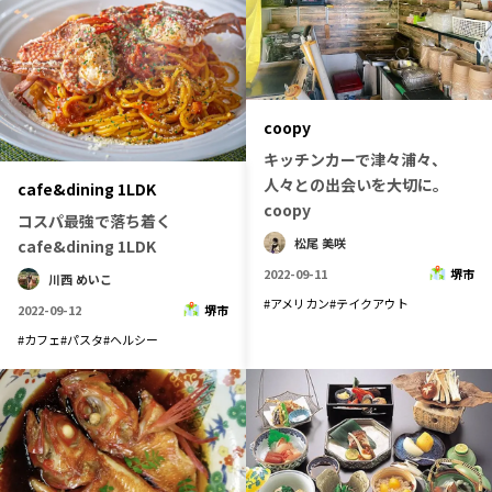
coopy
キッチンカーで津々浦々、
人々との出会いを大切に。
cafe&dining 1LDK
coopy
コスパ最強で落ち着く
松尾 美咲
cafe&dining 1LDK
2022-09-11
堺市
川西 めいこ
#
アメリカン
#
テイクアウト
2022-09-12
堺市
#
カフェ
#
パスタ
#
ヘルシー