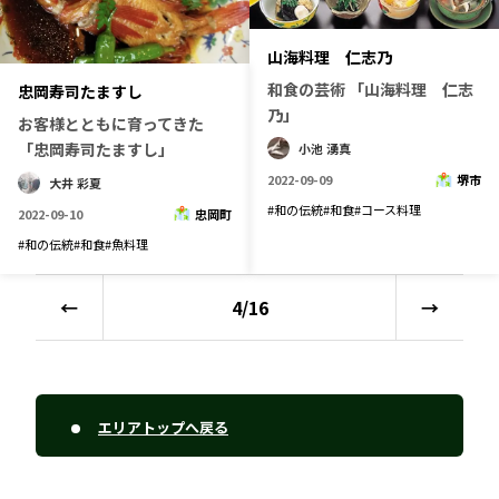
山海料理 仁志乃
和食の芸術 「山海料理 仁志
忠岡寿司たますし
乃」
お客様とともに育ってきた
「忠岡寿司たますし」
小池 湧真
2022-09-09
堺市
大井 彩夏
#
和の伝統
#
和食
#
コース料理
2022-09-10
忠岡町
#
和の伝統
#
和食
#
魚料理
←
4
/
16
→
エリアトップへ戻る