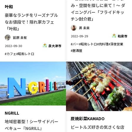
み・空間を探しに来て！〜 ダ
叶和
記事ライター
アンバサダー
イニングバー「フライドキッ
豪華なランチをリーズナブル
チン酎介君」
なお値段で！隠れ家カフェ
お問い合わせ
会社概要
昇 未来
「叶和」
2022-09-29
和泉市
前原 未有
#
バー
#
昭和レトロ
#
肉料理
#
深夜営業
2022-09-30
泉大津市
#
居酒屋
#
カフェ
#
昭和レトロ
NGRILL
炭焼彩菜KAMADO
地域密着型！シーサイドバー
ビートルズ好きの気さくな店
ベキュー『NGRILL』