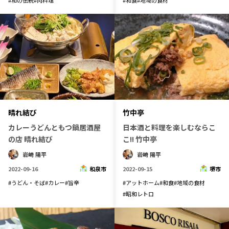
晴れ結び
竹中亭
カレーうどんともつ鍋居酒屋
日本酒と料理を楽しむならこ
の店 晴れ結び
こ!! 竹中亭
岩崎 陽平
岩崎 陽平
2022-09-16
和泉市
2022-09-15
堺市
#
うどん・そば
#
カレー
#
旨辛
#
アットホーム
#
和食
#
地域の食材
#
昭和レトロ