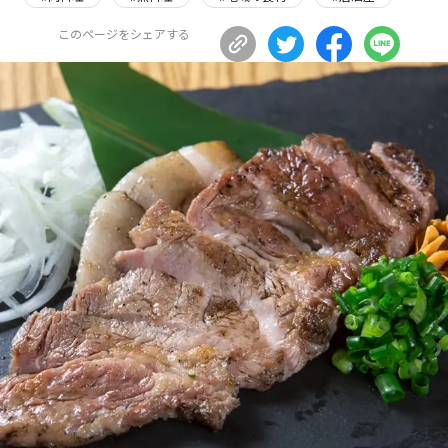
長野エリア
岐阜エリア
このページをシェアする
静岡エリア
愛知エリア
三重エリア
滋賀エリア
京都エリア
大阪市エリア
北摂エリア
堺・泉州エリア
河内エリア
兵庫エリア
奈良エリア
和歌山エリア
鳥取エリア
島根エリア
岡山エリア
広島エリア
山口エリア
徳島エリア
香川エリア
愛媛エリア
高知エリア
福岡エリア
佐賀エリア
長崎エリア
熊本エリア
大分エリア