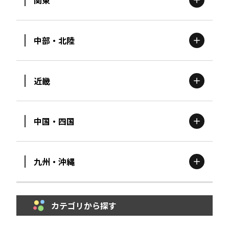
関東
北海道
エリア
中部・北陸
茨城
エリア
青森
エリア
近畿
新潟
エリア
栃木
エリア
岩手
エリア
中国・四国
滋賀
エリア
富山
エリア
群馬
エリア
宮城
エリア
九州・沖縄
鳥取
エリア
京都
エリア
石川
エリア
埼玉
エリア
秋田
エリア
カテゴリから探す
福岡
エリア
島根
エリア
大阪市
エリア
福井
エリア
千葉
エリア
山形
エリア