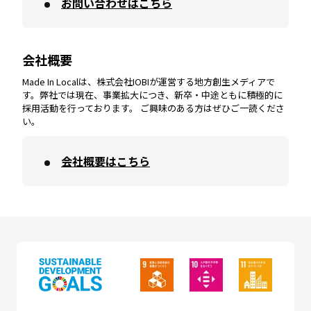
お問い合わせはこちら
鹿児島
エリア
愛媛
エリア
和歌山
エリア
会社概要
沖縄
エリア
高知
エリア
Made In Localは、株式会社IOBIが運営する地方創生メディアで
す。弊社では現在、事業拡大につき、新卒・中途ともに積極的に
採用活動を行っております。 ご興味のある方はぜひご一読くださ
い。
会社概要はこちら