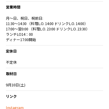
営業時間
記事ライター
アンバサダー
月～日、祝日、祝前日:
お問い合わせ
会社概要
11:30～14:30 （料理L.O. 14:00 ドリンクL.O. 14:00）
17:00～翌0:00 （料理L.O. 23:00 ドリンクL.O. 23:30）
ランチLO14：00
ディナー17:00開始
定休日
不定休
取材日
9月10日(土)
リンク
Instagram