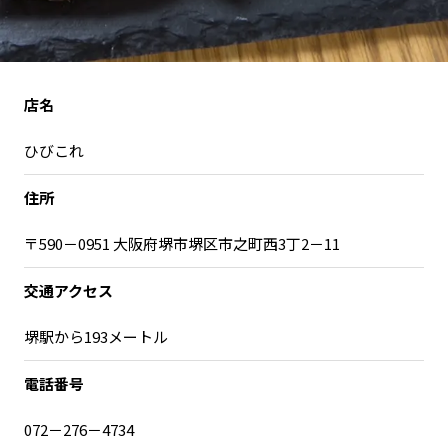
宮崎エリア
鹿児島エリア
沖縄エリア
店名
カテゴリから探す
ひびこれ
特集コンテンツ
地域を代表する 企業100選
住所
プレスリリース
行政連携記事
MILCプロジェクト
選出企業特別対談
〒590－0951 大阪府堺市堺区市之町西3丁2－11
Localist
SDGsの先駆者
交通アクセス
イベント
飲食店
地域豆知識
ニッポンの百選大全集
堺駅から193メートル
Sporkle
電話番号
072－276－4734
「人」から探す