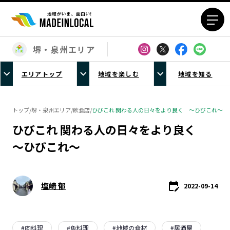
堺・泉州エリア
エリアから探す
エリアトップ
地域を楽しむ
地域を知る
北海道エリア
青森エリア
岩手エリア
宮城エリア
トップ
/
堺・泉州エリア
/
飲食店
/
ひびこれ 関わる人の日々をより良く ～ひびこれ～
秋田エリア
山形エリア
ひびこれ 関わる人の日々をより良く
福島エリア
茨城エリア
～ひびこれ～
栃木エリア
群馬エリア
埼玉エリア
千葉エリア
東京23区エリア
多摩エリア
塩崎 郁
2022-09-14
神奈川エリア
新潟エリア
富山エリア
石川エリア
福井エリア
山梨エリア
#
肉料理
#
魚料理
#
地域の食材
#
居酒屋