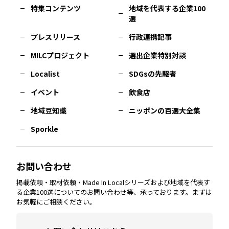
特集コンテンツ
地域を代表する企業100
選
佐賀
エリア
岡山
エリア
北摂
エリア
長野
エリア
東京23区
エリア
福島
エリア
プレスリリース
行政連携記事
MILCプロジェクト
選出企業特別対談
長崎
エリア
広島
エリア
堺・泉州
エリア
岐阜
エリア
多摩
エリア
Localist
SDGsの先駆者
イベント
飲食店
熊本
エリア
山口
エリア
河内
エリア
静岡
エリア
神奈川
エリア
地域豆知識
ニッポンの百選大全集
Sporkle
大分
エリア
徳島
エリア
兵庫
エリア
愛知
エリア
山梨
エリア
お問い合わせ
掲載依頼・取材依頼・Made In Localシリーズおよび地域を代表す
宮崎
エリア
香川
エリア
奈良
エリア
三重
エリア
る企業100選についてのお問い合わせ等、承っております。まずは
お気軽にご相談ください。