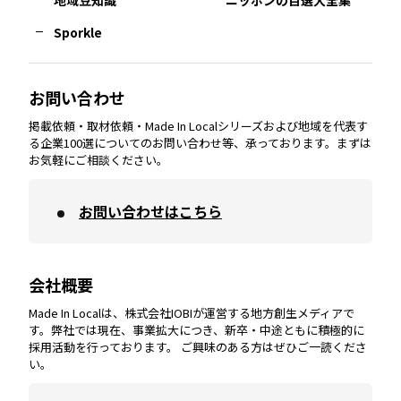
Sporkle
大分
エリア
徳島
エリア
兵庫
エリア
愛知
エリア
山梨
エリア
お問い合わせ
掲載依頼・取材依頼・Made In Localシリーズおよび地域を代表す
宮崎
エリア
香川
エリア
奈良
エリア
三重
エリア
る企業100選についてのお問い合わせ等、承っております。まずは
お気軽にご相談ください。
お問い合わせはこちら
鹿児島
エリア
愛媛
エリア
和歌山
エリア
会社概要
沖縄
エリア
高知
エリア
Made In Localは、株式会社IOBIが運営する地方創生メディアで
す。弊社では現在、事業拡大につき、新卒・中途ともに積極的に
採用活動を行っております。 ご興味のある方はぜひご一読くださ
い。