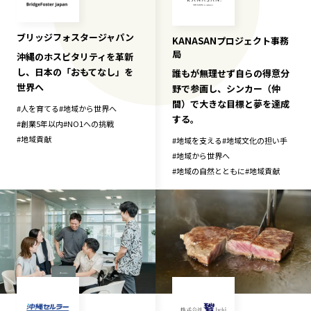
記事ライター
アンバサダー
ブリッジフォスタージャパン
KANASANプロジェクト事務
局
沖縄のホスピタリティを革新
お問い合わせ
会社概要
し、日本の「おもてなし」を
誰もが無理せず自らの得意分
世界へ
野で参画し、シンカー（仲
間）で大きな目標と夢を達成
#
人を育てる
#
地域から世界へ
する。
#
創業5年以内
#
NO1への挑戦
#
地域貢献
#
地域を支える
#
地域文化の担い手
#
地域から世界へ
#
地域の自然とともに
#
地域貢献