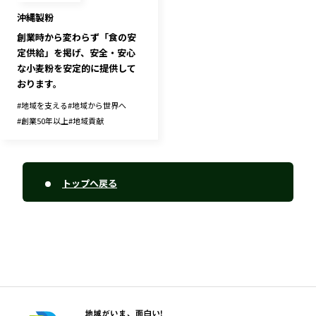
沖縄製粉
創業時から変わらず「食の安
定供給」を掲げ、安全・安心
な小麦粉を安定的に提供して
おります。
#
地域を支える
#
地域から世界へ
#
創業50年以上
#
地域貢献
トップへ戻る