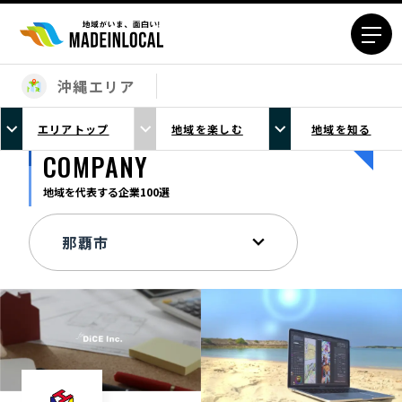
沖縄エリア
エリアから探す
エリアトップ
地域を楽しむ
地域を知る
北海道エリア
青森エリア
COMPANY
岩手エリア
宮城エリア
地域を代表する企業100選
秋田エリア
山形エリア
福島エリア
茨城エリア
栃木エリア
群馬エリア
埼玉エリア
千葉エリア
東京23区エリア
多摩エリア
神奈川エリア
新潟エリア
富山エリア
石川エリア
福井エリア
山梨エリア