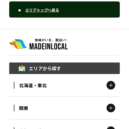
エリアトップへ戻る
エリアから探す
北海道・東北
関東
北海道
エリア