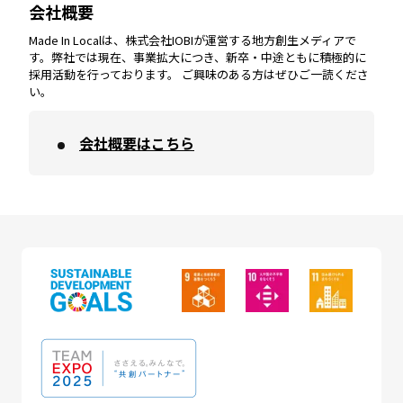
会社概要
沖縄
エリア
高知
エリア
Made In Localは、株式会社IOBIが運営する地方創生メディアで
す。弊社では現在、事業拡大につき、新卒・中途ともに積極的に
採用活動を行っております。 ご興味のある方はぜひご一読くださ
い。
会社概要はこちら