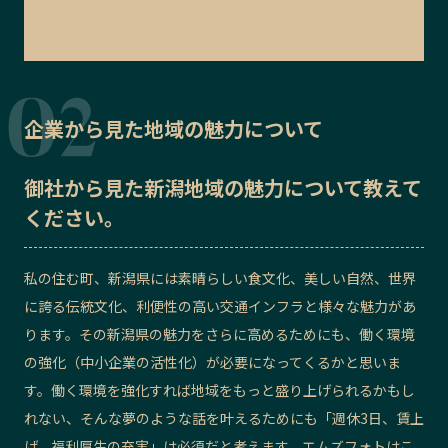
企業から見た地域の魅力について
御社から見た
新潟地域の魅力
について教えて
ください。
私の住む町、新潟県には素晴らしい食文化、美しい自然、世界
に誇る伝統文化、利便性の高い交通インフラと様々な魅力があ
ります。その新潟県の魅力をさらに高めるためにも、働く環境
の強化（中小企業の活性化）が必要になってくるかと思いま
す。働く環境を強化すれば地域をもっと盛り上げられるかもし
れない、そんな夢のような話を叶えるためにも「週休3日、賃上
げ、福利厚生の充実」は必須だと考えます。エムズフォトはこ