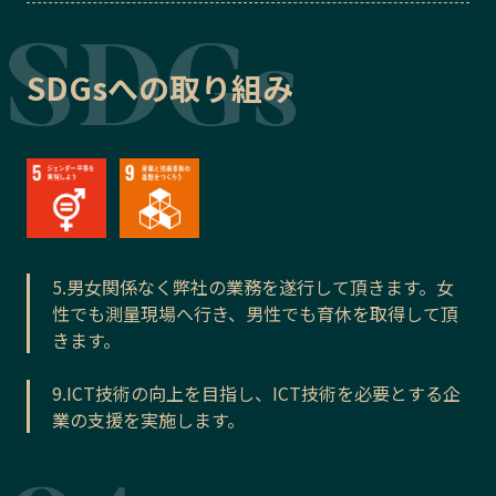
SDGsへの取り組み
5.男女関係なく弊社の業務を遂行して頂きます。女
性でも測量現場へ行き、男性でも育休を取得して頂
きます。
9.ICT技術の向上を目指し、ICT技術を必要とする企
業の支援を実施します。