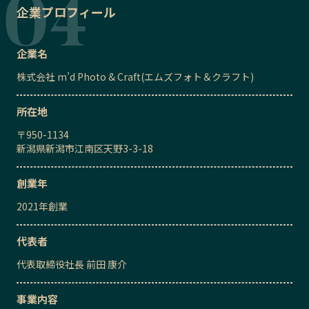
企業プロフィール
企業名
株式会社 m’d Photo & Craft(エムズフォト＆クラフト)
所在地
〒
950-1134
新潟県新潟市江南区天野3-3-18
創業年
2021
年創業
代表者
代表取締役社長
前田 康介
事業内容