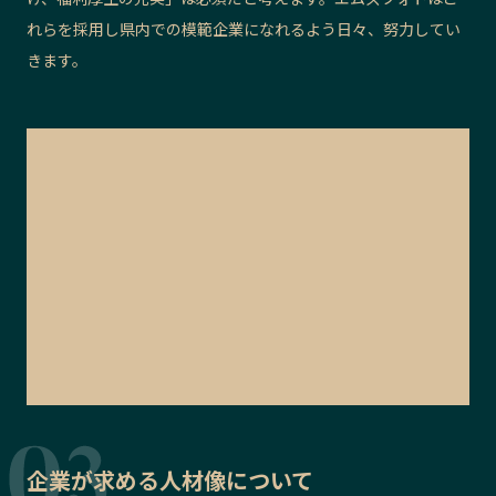
れらを採用し県内での模範企業になれるよう日々、努力してい
きます。
企業が求める人材像について