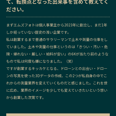
て、転換点となった出来事を含めて教えてく
ださい。
記事ライター
アンバサダー
お問い合わせ
会社概要
まずエムズフォトは個人事業主から2023年に創立し、まだ1年
しか経っていない歴史の浅い企業です。
私は創業するまで普通のサラリーマンで土木や測量の仕事をし
ていました。土木や測量の仕事というのは「きつい・汚い・危
険・帰れない・厳しい・給料が安い」の6Kが当たり前のような
もので私は何度も嫌になりました。（笑）
ですが創業するキッカケとなる、ドローンとの出会い・ドロー
ンの写真を使った3Dデータの作成、この2つが私自身の中でこ
れからの測量業界を変えていくものだと感じました。これを世
に広め、業界のイメージを少しでも変えていきたいという想い
から創業した次第です。