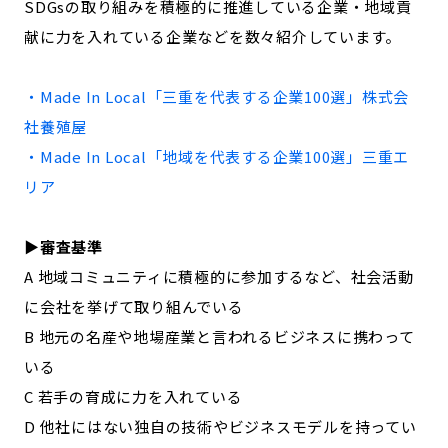
SDGsの取り組みを積極的に推進している企業・地域貢
記事ライター
アンバサダー
献に力を入れている企業などを数々紹介しています。
お問い合わせ
会社概要
・Made In Local「
三重
を代表する企業100選」
株式会
社養殖屋
・Made In Local「地域を代表する企業100選」
三重
エ
リア
▶︎審査基準
A 地域コミュニティに積極的に参加するなど、社会活動
に会社を挙げて取り組んでいる
B 地元の名産や地場産業と言われるビジネスに携わって
いる
C 若手の育成に力を入れている
D 他社にはない独自の技術やビジネスモデルを持ってい