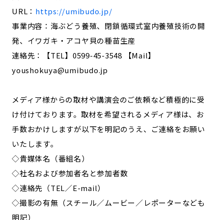
URL：
https://umibudo.jp/
事業内容：海ぶどう養殖、閉鎖循環式室内養殖技術の開
発、イワガキ・アコヤ貝の種苗生産
連絡先：【TEL】0599-45-3548 【Mail】
youshokuya@umibudo.jp
メディア様からの取材や講演会のご依頼など積極的に受
け付けております。取材を希望されるメディア様は、お
手数おかけしますが以下を明記のうえ、ご連絡をお願い
いたします。
◇貴媒体名（番組名）
◇社名および参加者名と参加者数
◇連絡先（TEL／E-mail）
◇撮影の有無（スチール／ムービー／レポーターなども
明記）