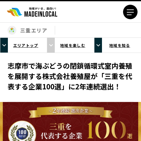
三重エリア
エリアから探す
エリアトップ
地域を楽しむ
地域を知る
北海道エリア
青森エリア
岩手エリア
宮城エリア
志摩市で海ぶどうの閉鎖循環式室内養殖
秋田エリア
山形エリア
を展開する株式会社養殖屋が「三重を代
福島エリア
茨城エリア
表する企業100選」に2年連続選出！
栃木エリア
群馬エリア
埼玉エリア
千葉エリア
東京23区エリア
多摩エリア
神奈川エリア
新潟エリア
富山エリア
石川エリア
福井エリア
山梨エリア