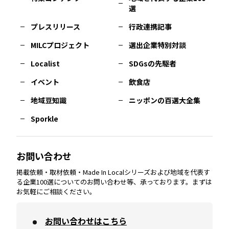
選
佐賀
エリア
岡山
エリア
北摂
エリア
長野
エリア
東京23区
エリア
福島
エリア
プレスリリース
行政連携記事
MILCプロジェクト
選出企業特別対談
長崎
エリア
広島
エリア
堺・泉州
エリア
岐阜
エリア
多摩
エリア
Localist
SDGsの先駆者
イベント
飲食店
熊本
エリア
山口
エリア
河内
エリア
静岡
エリア
神奈川
エリア
地域豆知識
ニッポンの百選大全集
Sporkle
大分
エリア
徳島
エリア
兵庫
エリア
愛知
エリア
山梨
エリア
お問い合わせ
掲載依頼・取材依頼・Made In Localシリーズおよび地域を代表す
宮崎
エリア
香川
エリア
奈良
エリア
三重
エリア
る企業100選についてのお問い合わせ等、承っております。まずは
お気軽にご相談ください。
お問い合わせはこちら
鹿児島
エリア
愛媛
エリア
和歌山
エリア