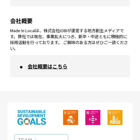
会社概要
沖縄
エリア
高知
エリア
Made In Localは、株式会社IOBIが運営する地方創生メディアで
す。弊社では現在、事業拡大につき、新卒・中途ともに積極的に
採用活動を行っております。 ご興味のある方はぜひご一読くださ
い。
会社概要はこちら