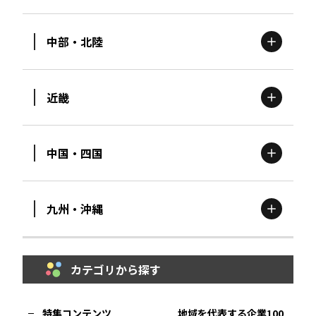
北海道
エリア
中部・北陸
茨城
エリア
青森
エリア
近畿
新潟
エリア
栃木
エリア
岩手
エリア
中国・四国
滋賀
エリア
富山
エリア
群馬
エリア
宮城
エリア
九州・沖縄
鳥取
エリア
京都
エリア
石川
エリア
埼玉
エリア
秋田
エリア
カテゴリから探す
福岡
エリア
島根
エリア
大阪市
エリア
福井
エリア
千葉
エリア
山形
エリア
特集コンテンツ
地域を代表する企業100