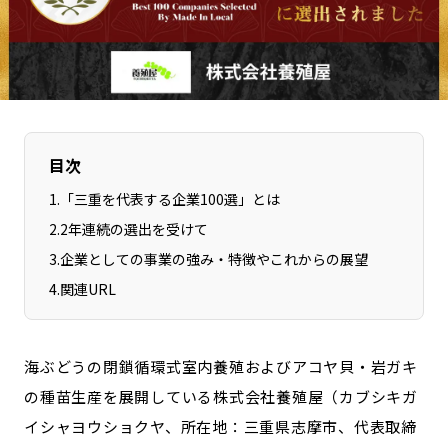
長野エリア
岐阜エリア
静岡エリア
愛知エリア
三重エリア
滋賀エリア
京都エリア
大阪市エリア
北摂エリア
堺・泉州エリア
目次
河内エリア
兵庫エリア
1
.
「三重を代表する企業100選」とは
奈良エリア
和歌山エリア
2
.
2年連続の選出を受けて
鳥取エリア
島根エリア
3
.
企業としての事業の強み・特徴やこれからの展望
岡山エリア
広島エリア
4
.
関連URL
山口エリア
徳島エリア
香川エリア
愛媛エリア
海ぶどうの閉鎖循環式室内養殖およびアコヤ貝・岩ガキ
高知エリア
福岡エリア
の種苗生産を展開している株式会社養殖屋（カブシキガ
佐賀エリア
長崎エリア
イシャヨウショクヤ、所在地：三重県志摩市、代表取締
熊本エリア
大分エリア