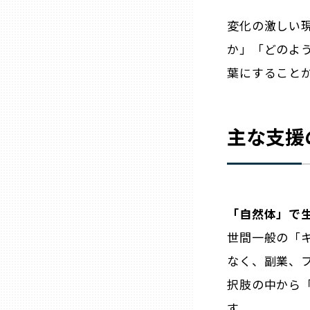
変化の激しい
石川
か」「どのよ
葉にすること
福井
山梨
主な支援
長野
「自然体」で
岐阜
世間一般の「
静岡
なく、副業、
択肢の中から
愛知
す。