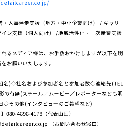
/detailcareer.co.jp/
営・人事伴走支援（地方・中小企業向け） / キャリ
イン支援（個人向け） /地域活性化・一次産業支援
されるメディア様は、お手数おかけしますが以下を明
絡をお願いいたします。
組名)◇社名および参加者名と参加者数◇連絡先(TEL
)◇撮影の有無(スチール／ムービー／レポーターなども明
日◇その他(インタビューのご希望など)
080-4898-4173（代表山田）
@detailcareer.co.jp （お問い合わせ窓口）