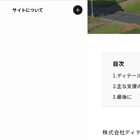
地域を代表する企業100選
記事ライター
サイトについて
岩手
プレスリリース
アンバサダー
私たちの理念
宮城
行政連携記事
お問い合わせ
MILCプロジェクト
秋田
運営会社情報
選出企業特別対談
目次
山形
Localist
1
.
ディテー
2
.
主な支援
SDGsの先駆者
福島
3
.
最後に
イベント
茨城
飲食店
栃木
地域豆知識
株式会社ディ