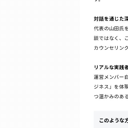
三重
対話を通じた
代表の山田氏
滋賀
談ではなく、
カウンセリン
京都
大阪市
リアルな実践
運営メンバー
北摂
ジネス」を体
つ温かみのあ
堺・泉州
河内
このような