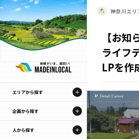
神奈川エリ
【お知
ライフ
LPを作
エリアから探す
企画から探す
北海道
特集コンテンツ
人から探す
青森