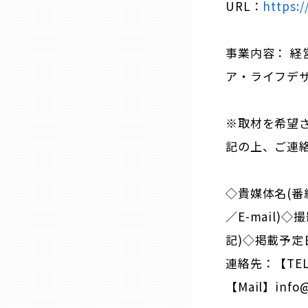
URL：
https:/
熊本
事業内容： 経
ア・ライフデザ
大分
※取材を希望
宮崎
記の上、ご連
鹿児島
◇貴媒体名(番
沖縄
／E-mail
記)◇掲載予定
連絡先：【TEL】
【Mail】info