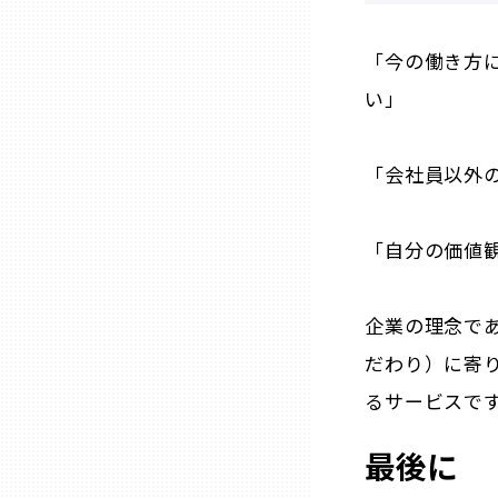
兵庫
「今の働き方
い」
奈良
和歌山
「会社員以外
鳥取
「自分の価値
島根
企業の理念で
だわり）に寄
岡山
るサービスで
広島
最後に