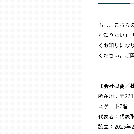
山口
徳島
もし、こちら
く知りたい」
香川
くお知りにな
ください。ご
愛媛
高知
【会社概要／
福岡
所在地：〒231
スゲート7階
佐賀
代表者：代表取
設立：2025年
長崎