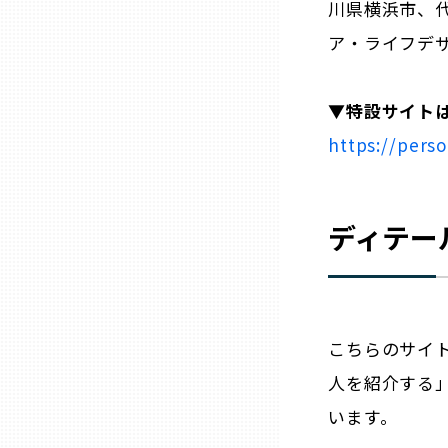
川県横浜市、
ニッポンの百選大全集
群馬
ア・ライフデ
Sporkle
埼玉
▼特設サイト
千葉
https://perso
東京23区
ディテー
多摩地域
神奈川
こちらのサイ
人を紹介する
新潟
います。
富山