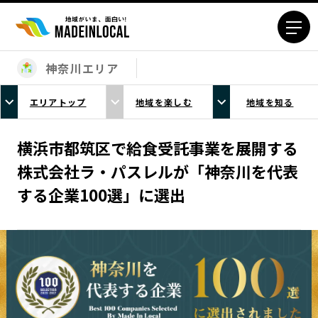
神奈川エリア
エリアから探す
エリアトップ
地域を楽しむ
地域を知る
北海道エリア
青森エリア
岩手エリア
宮城エリア
横浜市都筑区で給食受託事業を展開する
秋田エリア
山形エリア
株式会社ラ・パスレルが「神奈川を代表
福島エリア
茨城エリア
する企業100選」に選出
栃木エリア
群馬エリア
埼玉エリア
千葉エリア
東京23区エリア
多摩エリア
神奈川エリア
新潟エリア
富山エリア
石川エリア
福井エリア
山梨エリア