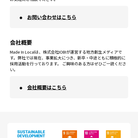
お問い合わせはこちら
鹿児島
エリア
愛媛
エリア
和歌山
エリア
会社概要
沖縄
エリア
高知
エリア
Made In Localは、株式会社IOBIが運営する地方創生メディアで
す。弊社では現在、事業拡大につき、新卒・中途ともに積極的に
採用活動を行っております。 ご興味のある方はぜひご一読くださ
い。
会社概要はこちら