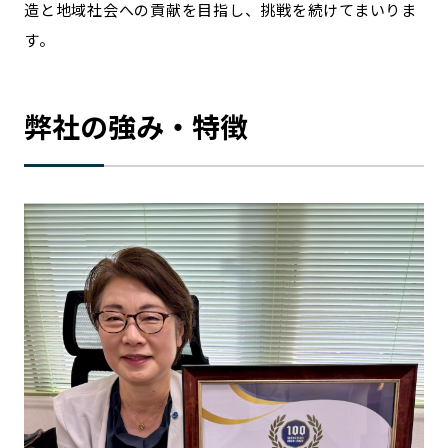
造と地域社会への貢献を目指し、挑戦を続けてまいりま
す。
弊社の強み・特徴