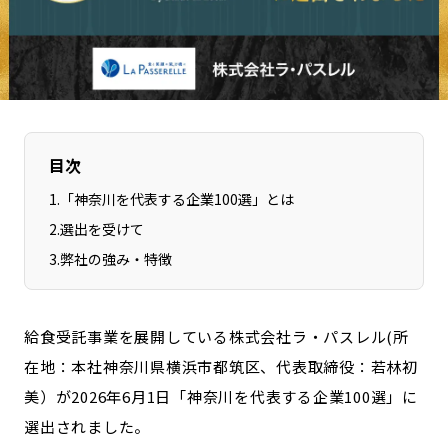
長野エリア
岐阜エリア
静岡エリア
愛知エリア
三重エリア
滋賀エリア
京都エリア
大阪市エリア
北摂エリア
堺・泉州エリア
目次
河内エリア
兵庫エリア
1
.
「神奈川を代表する企業100選」とは
奈良エリア
和歌山エリア
2
.
選出を受けて
鳥取エリア
島根エリア
3
.
弊社の強み・特徴
岡山エリア
広島エリア
山口エリア
徳島エリア
給食受託事業を展開している株式会社ラ・パスレル(所
香川エリア
愛媛エリア
在地：本社神奈川県横浜市都筑区、代表取締役：若林初
高知エリア
福岡エリア
美）が2026年6月1日「神奈川を代表する企業100選」に
佐賀エリア
長崎エリア
選出されました。
熊本エリア
大分エリア