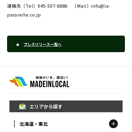
連絡先（Tel）045-507-8886 （Mail）info@la-
passrelle.co.jp
プレスリリース一覧へ
エリアから探す
北海道・東北