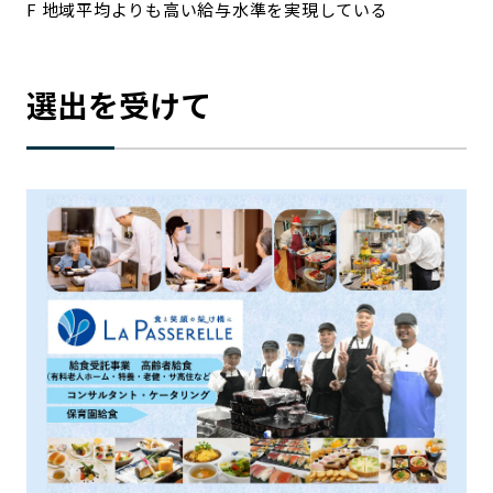
F 地域平均よりも高い給与水準を実現している
選出を受けて