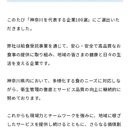
このたび「神奈川を代表する企業100選」にご選出いた
だきました。
弊社は給食受託事業を通じて、安心・安全で高品質なお
食事の提供に取り組み、地域の皆さまの健康と日々の生
活を支える企業です。
神奈川県内において、多様化する食のニーズに対応しな
がら、衛生管理の徹底とサービス品質の向上に継続的に
努めております。
これからも現場力とチームワークを強みに、地域に根ざ
したサービスを提供し続けるとともに、さらなる価値創